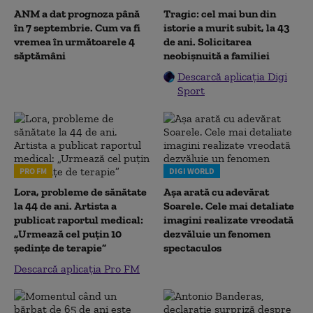
ANM a dat prognoza până
Tragic: cel mai bun din
în 7 septembrie. Cum va fi
istorie a murit subit, la 43
vremea în următoarele 4
de ani. Solicitarea
săptămâni
neobișnuită a familiei
Descarcă aplicația Digi
Sport
PRO FM
DIGI WORLD
Lora, probleme de sănătate
Așa arată cu adevărat
la 44 de ani. Artista a
Soarele. Cele mai detaliate
publicat raportul medical:
imagini realizate vreodată
„Urmează cel puțin 10
dezvăluie un fenomen
ședințe de terapie”
spectaculos
Descarcă aplicația Pro FM