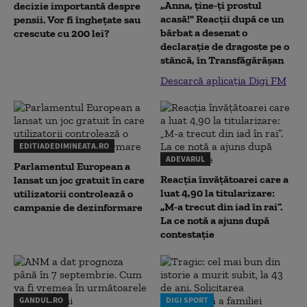
„Anna, ţine-ţi prostul
decizie importantă despre
acasă!" Reacţii după ce un
pensii. Vor fi înghețate sau
bărbat a desenat o
crescute cu 200 lei?
declaraţie de dragoste pe o
stâncă, în Transfăgărăşan
Descarcă aplicația Digi FM
EDITIADEDIMINEATA.RO
ADEVARUL
Parlamentul European a
Reacția învățătoarei care a
lansat un joc gratuit în care
luat 4,90 la titularizare:
utilizatorii controlează o
„M-a trecut din iad în rai”.
campanie de dezinformare
La ce notă a ajuns după
contestație
GANDUL.RO
DIGI SPORT