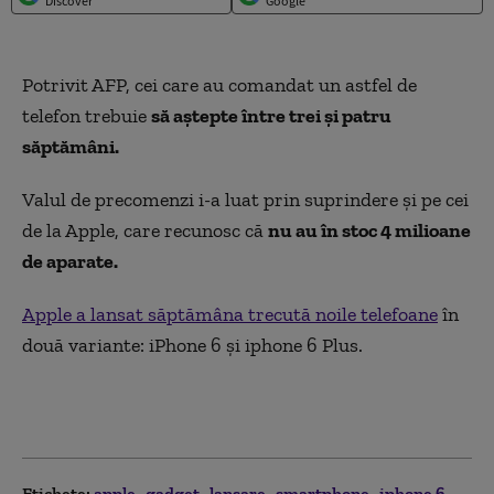
Discover
Google
Potrivit AFP, cei care au comandat un astfel de
telefon trebuie
să aştepte între trei şi patru
săptămâni.
Valul de precomenzi i-a luat prin suprindere şi pe cei
de la Apple, care recunosc că
nu au în stoc 4 milioane
de aparate.
Apple a lansat săptămâna trecută noile telefoane
în
două variante: iPhone 6 și iphone 6 Plus.
Etichete:
apple
gadget
lansare
smartphone
iphone 6