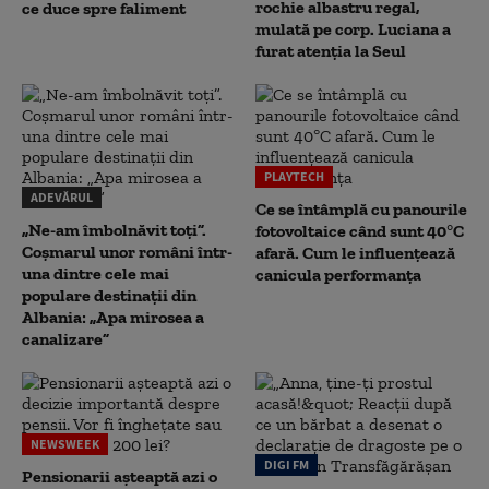
rochie albastru regal,
ce duce spre faliment
mulată pe corp. Luciana a
furat atenția la Seul
PLAYTECH
ADEVĂRUL
Ce se întâmplă cu panourile
„Ne-am îmbolnăvit toți”.
fotovoltaice când sunt 40°C
Coșmarul unor români într-
afară. Cum le influențează
una dintre cele mai
canicula performanța
populare destinații din
Albania: „Apa mirosea a
canalizare”
NEWSWEEK
DIGI FM
Pensionarii așteaptă azi o