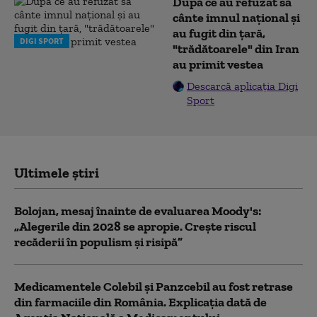
După ce au refuzat să
cânte imnul naţional şi
au fugit din ţară,
DIGI SPORT
"trădătoarele" din Iran
au primit vestea
Descarcă aplicația Digi
Sport
Ultimele știri
Bolojan, mesaj înainte de evaluarea Moody's:
„Alegerile din 2028 se apropie. Crește riscul
recăderii în populism și risipă”
Medicamentele Colebil și Panzcebil au fost retrase
din farmaciile din România. Explicația dată de