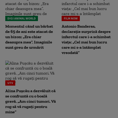
DIGI ANIMAL WORLD
FILM NOW
Momentul când un bărbat
Antonio Banderas,
de 65 de ani este atacat de
declarație surpriză despre
un bizon: „Era chiar
infarctul care i-a schimbat
deasupra mea”. Imaginile
viața: „Cel mai bun lucru
sunt greu de urmărit
care mi s-a întâmplat
vreodată”
UTV
Alina Pușcău a dezvăluit că
se confruntă cu o boală
gravă. „Am cinci tumori. Vă
rog să vă rugați pentru
mine”