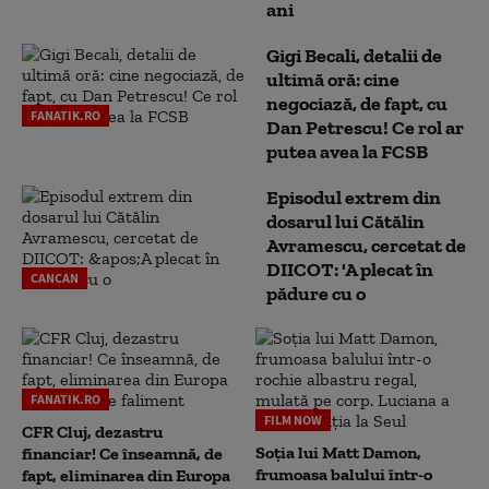
ani
Gigi Becali, detalii de
ultimă oră: cine
negociază, de fapt, cu
FANATIK.RO
Dan Petrescu! Ce rol ar
putea avea la FCSB
Episodul extrem din
dosarul lui Cătălin
Avramescu, cercetat de
DIICOT: 'A plecat în
CANCAN
pădure cu o
FANATIK.RO
FILM NOW
CFR Cluj, dezastru
Soția lui Matt Damon,
financiar! Ce înseamnă, de
frumoasa balului într-o
fapt, eliminarea din Europa