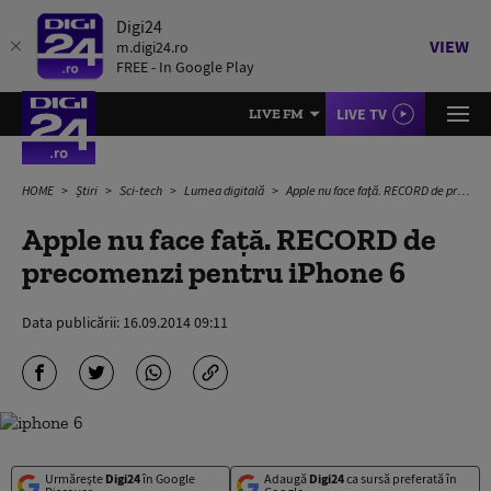
Digi24
VIEW
m.digi24.ro
FREE - In Google Play
LIVE TV
LIVE FM
HOME
Știri
Sci-tech
Lumea digitală
Apple nu face față. RECORD de precomenzi pentru iPhone 6
Apple nu face față. RECORD de
precomenzi pentru iPhone 6
Data publicării:
16.09.2014 09:11
Urmărește
Digi24
în Google
Adaugă
Digi24
ca sursă preferată în