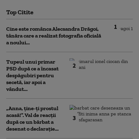
Top Citite
1
Cine este românca Alecsandra Drăgoi,
tânăra care a realizat fotografia oficială
a noului...
Tupeul unui primar
2
PSD după ce a încasat
despăgubiri pentru
secetă, iar apoi a
vândut...
„Anna, ţine-ţi prostul
acasă!”. Val de reacții
3
după ce un bărbat a
desenat o declarație...