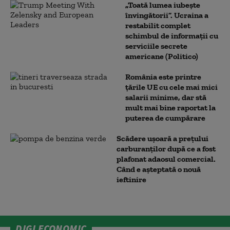
„Toată lumea iubește
învingătorii”. Ucraina a
restabilit complet
schimbul de informații cu
serviciile secrete
americane (Politico)
România este printre
țările UE cu cele mai mici
salarii minime, dar stă
mult mai bine raportat la
puterea de cumpărare
Scădere ușoară a prețului
carburanților după ce a fost
plafonat adaosul comercial.
Când e așteptată o nouă
ieftinire
DIGI ECONOMIC