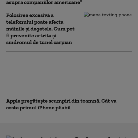
asupra companiilor americane”
Folosirea excesivă a
telefonului poate afecta
mâinile și degetele. Cum pot
fi prevenite artrita și
sindromul de tunel carpian
Google și Apple, somate să
elimine aplicațiile care pot
genera imagini cu
persoane dezbrăcate
Apple pregătește scumpiri din toamnă. Cât va
costa primul iPhone pliabil