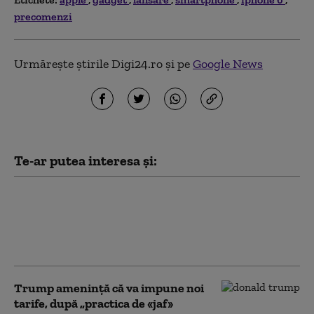
precomenzi
Urmărește știrile Digi24.ro și pe
Google News
Te-ar putea interesa și:
Capitalizarea pe bursă a Apple a
depăşit pragul de 5.000 miliarde de
dolari. Ce companie a mai reușit
această performanță
Trump amenință că va impune noi
tarife, după „practica de «jaf»