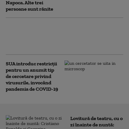
Napoca. Alte trei
persoane sunt rănite
Cum au ajuns marmotele pe
OnlyFans: răspunsul inedit al
cercetătorilor la tăierile de
fonduri din era Trump
SUA introduc restricții
pentru un anumit tip
de cercetare privind
virusurile, invocând
pandemia de COVID-19
Lovitură de teatru, cu o
zi înainte de nuntă: