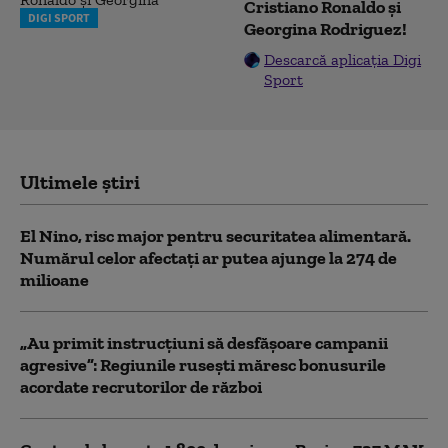
Cristiano Ronaldo și
DIGI SPORT
Georgina Rodriguez!
Descarcă aplicația Digi
Sport
Ultimele știri
El Nino, risc major pentru securitatea alimentară.
Numărul celor afectați ar putea ajunge la 274 de
milioane
„Au primit instrucțiuni să desfășoare campanii
agresive”: Regiunile rusești măresc bonusurile
acordate recrutorilor de război