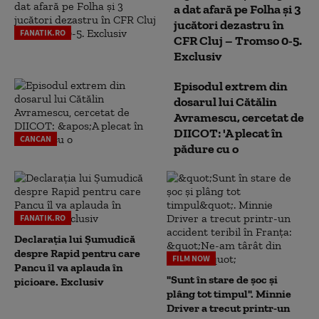
a dat afară pe Folha și 3
jucători dezastru în
FANATIK.RO
CFR Cluj – Tromso 0-5.
Exclusiv
Episodul extrem din
dosarul lui Cătălin
Avramescu, cercetat de
DIICOT: 'A plecat în
CANCAN
pădure cu o
FANATIK.RO
Declarația lui Șumudică
despre Rapid pentru care
FILM NOW
Pancu îl va aplauda în
"Sunt în stare de șoc și
picioare. Exclusiv
plâng tot timpul". Minnie
Driver a trecut printr-un