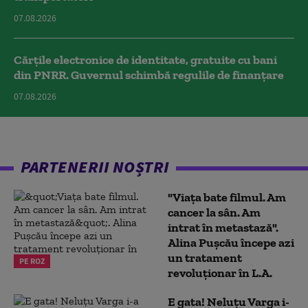
07.08.2026
Cărțile electronice de identitate, gratuite cu bani
din PNRR. Guvernul schimbă regulile de finanțare
07.08.2026
PARTENERII NOȘTRI
"Viața bate filmul. Am
cancer la sân. Am
intrat în metastază".
Alina Pușcău începe azi
un tratament
PE ROZ
revoluționar în L.A.
E gata! Neluțu Varga i-