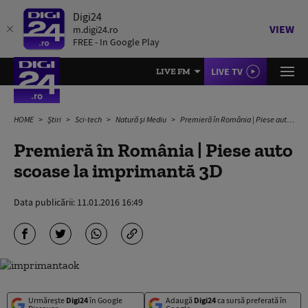
Digi24
VIEW
m.digi24.ro
FREE - In Google Play
LIVE TV
LIVE FM
HOME
Știri
Sci-tech
Natură și Mediu
Premieră în România | Piese auto scoase la imprimantă 3D
Premieră în România | Piese auto
scoase la imprimantă 3D
Data publicării:
11.01.2016 16:49
Urmărește
Digi24
în Google
Adaugă
Digi24
ca sursă preferată în