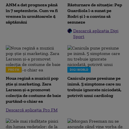
ANM a dat prognoza până
Răsturnare de situație: Pep
în 7 septembrie. Cum va fi
Guardiola l-a sunat pe
vremea în următoarele 4
Rodri și l-a convins să
săptămâni
semneze
Descarcă aplicația Digi
Sport
PRO FM
DIGI WORLD
Noua regină a muzicii pop
Canicula pune presiune pe
știe și marketing. Zara
inimă. 5 simptome care nu
Larsson și-a promovat
trebuie ignorate niciodată,
colecția de costume de baie
potrivit unui cardiolog
purtând-o chiar ea
Descarcă aplicația Pro FM