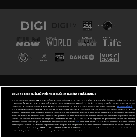
TERMENI ȘI CONDIȚII
POLITICA DE CONFIDENȚIALITATE
Nouă ne pasă ca datele tale personale să rămână confidențiale
Noi și partenerii noștri
30
stocăm și/sau accesăm informații pe dispozitivul dvs., precum identificatorii cookie unici pentru
prelucrarea datelor cu caracter personal. Puteți accepta sau gestiona alegerile dvs. făcând clic mai jos sau în orice moment, pe pagina
ABONARE DIGI TV
cu politica de confidențialitate. Aceste alegeri vor fi raportate partenerilor noștri și nu vă vor afecta navigarea.
Mai multe detalii
Noi si partenerii nostri (retelele de socializare si agentiile de publicitate partenere, precum si furnizorii nostri de servicii de date
analitice) prelucram date pentru a permite website-ului sa functioneze, pentru a personaliza continutul si anunturile publicitare
GESTIONAȚI PREFERINȚELE
afisate in functie de interesele si/sau profilul dvs., pentru a va oferi functionalitati aferente retelelor de socializare si pentru a analiza
traficul pe website. Beneficiati de drepturile prevazute de art. 15-22 din GDPR in legatura cu prelucrarea datelor cu caracter
personal. Aceste drepturi pot fi exercitate prin modalitatea indicata
aici
. Prin click pe “ACCEPT TOATE”, acceptati folosirea tuturor
CODUL DIGI24
Tehnologiilor de tip Cookie, care implica inclusiv acceptul dvs. cu privire la stocarea/accesarea informatiilor de catre Vendor-ii cu
care colaboram. Prin click pe “VREAU SA MODIFIC SETARILE INDIVIDUAL” puteti schimba preferintele in mod individual, mai
putin cele legate de cookie strict necesare pentru functionarea website-ului.
CAMERE WEB