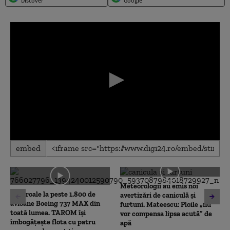
Discover
Google
0
embed
seconds
of
0
seconds
Meteorologii au emis noi
Controale la peste 1.800 de
avertizări de caniculă și
avioane Boeing 737 MAX din
furtuni. Mateescu: Ploile „nu
toată lumea. TAROM își
vor compensa lipsa acută” de
îmbogățește flota cu patru
apă