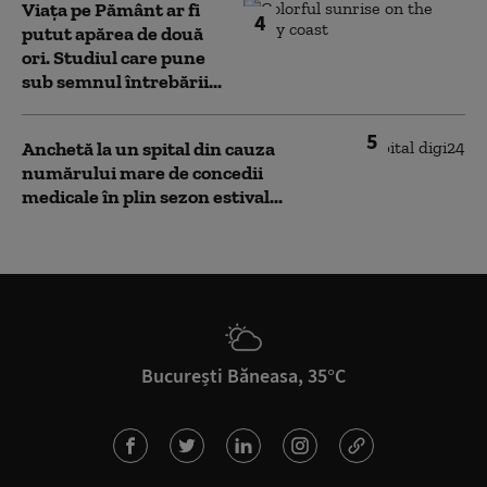
Viața pe Pământ ar fi
4
putut apărea de două
ori. Studiul care pune
sub semnul întrebării...
5
Anchetă la un spital din cauza
numărului mare de concedii
medicale în plin sezon estival...
București Băneasa, 35°C