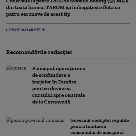
Controale la peste 1.800 de avioane Boeing 737 MAX
din toată lumea. TAROM își îmbogățește flota cu
patru aeronave de acest tip
CITEȘTE MAI MULTE
Recomandările redacţiei
A început operațiunea
de scufundare a
barjelor în Dunăre
pentru devierea
cursului spre centrala
de la Cernavodă
Guvernul a adoptat regulile
pentru limitarea
consumului de energie al