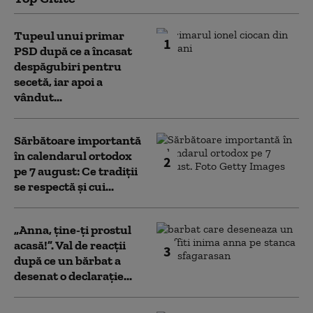
Tupeul unui primar
1
PSD după ce a încasat
despăgubiri pentru
secetă, iar apoi a
vândut...
Sărbătoare importantă
în calendarul ortodox
2
pe 7 august: Ce tradiții
se respectă și cui...
„Anna, ţine-ţi prostul
acasă!”. Val de reacții
3
după ce un bărbat a
desenat o declarație...