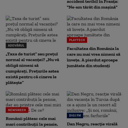
accident teribil în Franța:
"Ne-am târât din mașină"
PLAYTECH
ADEVĂRUL
Facultatea din România la
„Taxa de turist” sau prețul
care nu mai vrea nimeni să
normal al vacanței? „Nu vă
înveţe. A pierdut aproape
obligă nimeni să
jumătate din studenţi
cumpărați. Prețurile astea
există pentru că cineva le
plătește”
NEWSWEEK
DIGI FM
Românii plătesc cele mai
Dan Negru, reacție virală
mari contribuții la pensie,