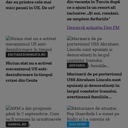
din vacanța în Turcia după
dar au printre cele mai
ce a ajuns la un resort all
mici pensii în UE. De ce?
inclusive: „Și noi, românii,
ne umplem farfuriile”
Descarcă aplicația Digi FM
EDITIADEDIMINEATA.RO
Niciun stat nu a activat
ADEVARUL
mecanismul UE anti-
Marinarii de pe portavionul
dezinformare în timpul
USS Abraham Lincoln sunt
crizei din Ceuta
epuizați și demoralizați în
largul coastelor Iranului,
avertizează familiile...
GANDUL.RO
DIGI SPORT