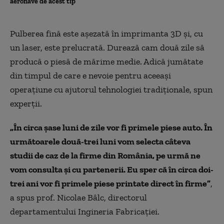
aeronave de acest tip
Pulberea fină este aşezată în imprimanta 3D şi, cu
un laser, este prelucrată. Durează cam două zile să
producă o piesă de mărime medie. Adică jumătate
din timpul de care e nevoie pentru aceeaşi
operaţiune cu ajutorul tehnologiei tradiţionale, spun
experţii.
„
În circa şase luni de zile vor fi primele piese auto. În
următoarele două-trei luni vom selecta câteva
studii de caz de la firme din România, pe urmă ne
vom consulta şi cu partenerii. Eu sper că în circa doi-
trei ani vor fi primele piese printate direct în firme”
,
a spus prof. Nicolae Bâlc, directorul
departamentului Ingineria Fabricaţiei.