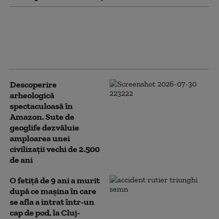
Un ingredient activ din
Viagra ar putea limita
răspândirea cancerului
(studiu)
Descoperire
arheologică
spectaculoasă în
Amazon. Sute de
geoglife dezvăluie
amploarea unei
civilizații vechi de 2.500
de ani
O fetiță de 9 ani a murit
după ce mașina în care
se afla a intrat într-un
cap de pod, la Cluj-