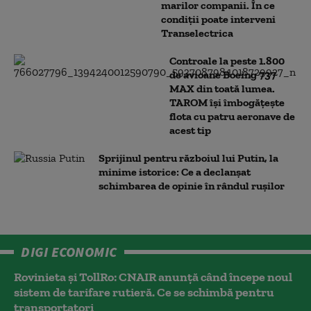
marilor companii. În ce
condiții poate interveni
Transelectrica
Controale la peste 1.800
de avioane Boeing 737
MAX din toată lumea.
TAROM își îmbogățește
flota cu patru aeronave de
acest tip
Sprijinul pentru războiul lui Putin, la
minime istorice: Ce a declanșat
schimbarea de opinie în rândul rușilor
DIGI ECONOMIC
Rovinieta și TollRo: CNAIR anunță când începe noul
sistem de tarifare rutieră. Ce se schimbă pentru
transportatori