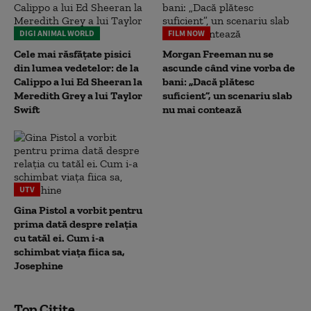
DIGI ANIMAL WORLD
FILM NOW
Cele mai răsfățate pisici
Morgan Freeman nu se
din lumea vedetelor: de la
ascunde când vine vorba de
Calippo a lui Ed Sheeran la
bani: „Dacă plătesc
Meredith Grey a lui Taylor
suficient”, un scenariu slab
Swift
nu mai contează
UTV
Gina Pistol a vorbit pentru
prima dată despre relația
cu tatăl ei. Cum i-a
schimbat viața fiica sa,
Josephine
Top Citite