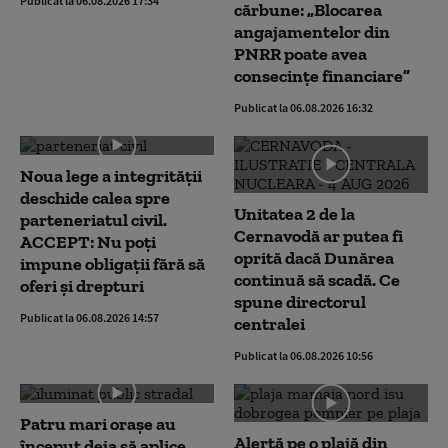
Publicat la 06.08.2026 17:34
cărbune: „Blocarea
angajamentelor din
PNRR poate avea
consecințe financiare”
Publicat la 06.08.2026 16:32
Noua lege a integrității
deschide calea spre
Unitatea 2 de la
parteneriatul civil.
Cernavodă ar putea fi
ACCEPT: Nu poți
oprită dacă Dunărea
impune obligații fără să
continuă să scadă. Ce
oferi și drepturi
spune directorul
Publicat la 06.08.2026 14:57
centralei
Publicat la 06.08.2026 10:56
Patru mari orașe au
Alertă pe o plajă din
început deja să aplice