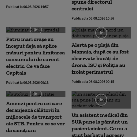
spune directorul
Publicat la 06.08.2026 14:57
centralei
Publicat la 06.08.2026 10:56
Patru mari orașe au
Alertă pe o plajă din
început deja să aplice
Mamaia, după ce au fost
măsuri pentru limitarea
observate bucăți de
consumului de curent
dronă. ISU și Poliția au
electric. Ce va face
izolat perimetrul
Capitala
Publicat la 06.08.2026 00:15
Publicat la 06.08.2026 00:18
Amenzi pentru cei care
deranjează călătorii în
Un asistent medical din
mijloacele de transport
SUA pune la pământ un
ale STB. Pentru ce se vor
pacient violent. Ce nu a
da sancțiuni
știut bărbatul agresiv