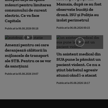
Mamaia, după ce au fost
măsuri pentru limitarea
observate bucăți de
consumului de curent
dronă. ISU și Poliția au
electric. Ce va face
izolat perimetrul
Capitala
Publicat la 06.08.2026 00:15
Publicat la 06.08.2026 00:18
Amenzi pentru cei care
deranjează călătorii în
Un asistent medical din
mijloacele de transport
SUA pune la pământ un
ale STB. Pentru ce se vor
pacient violent. Ce nu a
da sancțiuni
știut bărbatul agresiv
Publicat la 05.08.2026 19:07
atunci când l-a atacat
Publicat la 05.08.2026 18:17