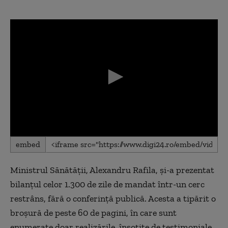
0
embed
seconds
of
0
Ministrul Sănătății, Alexandru Rafila, și-a prezentat
seconds
bilanțul celor 1.300 de zile de mandat într-un cerc
restrâns, fără o conferință publică. Acesta a tipărit o
broșură de peste 60 de pagini, în care sunt
enumerate doar realizările, însoțite de testimoniale