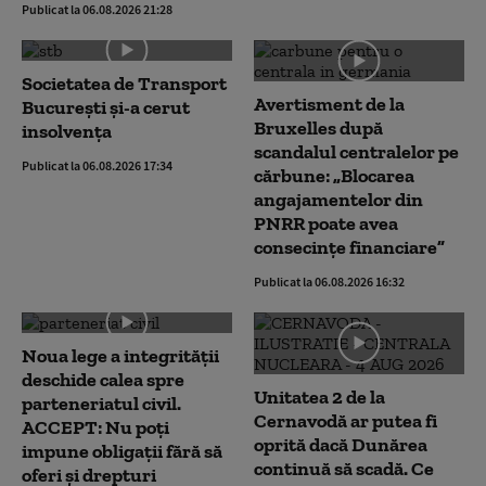
Publicat la 06.08.2026 21:28
Societatea de Transport
Avertisment de la
București și-a cerut
Bruxelles după
insolvența
scandalul centralelor pe
Publicat la 06.08.2026 17:34
cărbune: „Blocarea
angajamentelor din
PNRR poate avea
consecințe financiare”
Publicat la 06.08.2026 16:32
Noua lege a integrității
deschide calea spre
Unitatea 2 de la
parteneriatul civil.
Cernavodă ar putea fi
ACCEPT: Nu poți
oprită dacă Dunărea
impune obligații fără să
continuă să scadă. Ce
oferi și drepturi