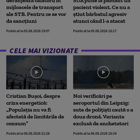
deranjează călătorii în
SUA pune la pământ un
mijloacele de transport
pacient violent. Ce nu a
ale STB. Pentru ce se vor
știut bărbatul agresiv
da sancțiuni
atunci când l-a atacat
Publicat la 05.08.2026 19:07
Publicat la 05.08.2026 18:17
CELE MAI VIZIONATE
Cristian Bușoi, despre
Noi verificări pe
criza energetică:
aeroportul din Leipzig:
„Populația nu va fi
sute de polițiști caută o a
afectată de limitările de
doua dronă. Varianta
consum”
exclusă de anchetatori
Publicat la 06.08.2026 21:28
Publicat la 06.08.2026 18:24