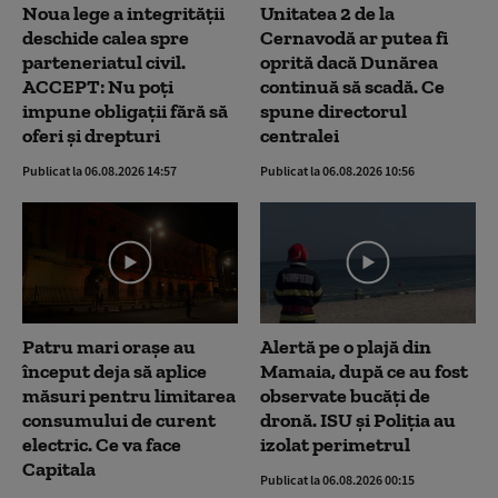
Noua lege a integrității
Unitatea 2 de la
deschide calea spre
Cernavodă ar putea fi
parteneriatul civil.
oprită dacă Dunărea
ACCEPT: Nu poți
continuă să scadă. Ce
impune obligații fără să
spune directorul
oferi și drepturi
centralei
Publicat la 06.08.2026 14:57
Publicat la 06.08.2026 10:56
Patru mari orașe au
Alertă pe o plajă din
început deja să aplice
Mamaia, după ce au fost
măsuri pentru limitarea
observate bucăți de
consumului de curent
dronă. ISU și Poliția au
electric. Ce va face
izolat perimetrul
Capitala
Publicat la 06.08.2026 00:15