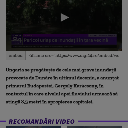
0
embed
seconds
of
4
Ungaria se pregăteşte de cele mai grave inundaţii
minutes,
44
provocate de Dunăre în ultimul deceniu, a anunțat
seconds
primarul Budapestei, Gergely Karácsony, în
contextul în care nivelul apei fluviului urmează să
atingă 8,5 metri în apropierea capitalei.
RECOMANDĂRI VIDEO