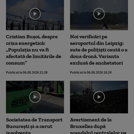
Cristian Bușoi, despre
Noi verificări pe
criza energetică:
aeroportul din Leipzig:
„Populația nu va fi
sute de polițiști caută o a
afectată de limitările de
doua dronă. Varianta
consum”
exclusă de anchetatori
Publicat la 06.08.2026 21:28
Publicat la 06.08.2026 18:24
Societatea de Transport
Avertisment de la
București și-a cerut
Bruxelles după
insolvența
scandalul centralelor pe