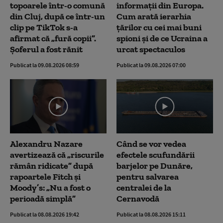
topoarele într-o comună
informații din Europa.
din Cluj, după ce într-un
Cum arată ierarhia
clip pe TikTok s-a
țărilor cu cei mai buni
afirmat că „fură copii”.
spioni și de ce Ucraina a
Șoferul a fost rănit
urcat spectaculos
Publicat la 09.08.2026 08:59
Publicat la 09.08.2026 07:00
Alexandru Nazare
Când se vor vedea
avertizează că „riscurile
efectele scufundării
rămân ridicate” după
barjelor pe Dunăre,
rapoartele Fitch și
pentru salvarea
Moody’s: „Nu a fost o
centralei de la
perioadă simplă”
Cernavodă
Publicat la 08.08.2026 19:42
Publicat la 08.08.2026 15:11