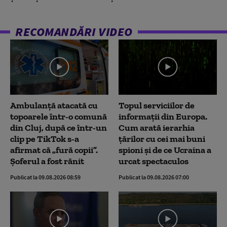
RECOMANDĂRI VIDEO
Ambulanţă atacată cu
Topul serviciilor de
topoarele într-o comună
informații din Europa.
din Cluj, după ce într-un
Cum arată ierarhia
clip pe TikTok s-a
țărilor cu cei mai buni
afirmat că „fură copii”.
spioni și de ce Ucraina a
Șoferul a fost rănit
urcat spectaculos
Publicat la 09.08.2026 08:59
Publicat la 09.08.2026 07:00