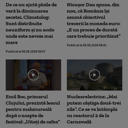
De ce nu ajută ploile de
Nicușor Dan spune, din
vară la diminuarea
nou, că România își
secetei. Climatolog:
asumă obiectivul
Sunt distribuite
trecerii la moneda euro:
neuniform și nu acolo
„E un proces de durată
unde este nevoie mai
care trebuie prioritizat”
mare
Publicat la 08.08.2026 08:41
Publicat la 08.08.2026 08:57
Emil Boc, primarul
Nuclearelectrica: „Mai
Clujului, prezintă leacul
putem câștiga două-trei
pentru mahmureală
zile”. Ce se va întâmpla
după o noapte de
cu reactorul 2 de la
festival: „Uitați de cafea”
Cernavodă