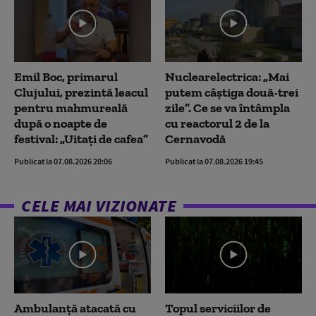
Emil Boc, primarul
Nuclearelectrica: „Mai
Clujului, prezintă leacul
putem câștiga două-trei
pentru mahmureală
zile”. Ce se va întâmpla
după o noapte de
cu reactorul 2 de la
festival: „Uitați de cafea”
Cernavodă
Publicat la 07.08.2026 20:06
Publicat la 07.08.2026 19:45
CELE MAI VIZIONATE
Ambulanţă atacată cu
Topul serviciilor de