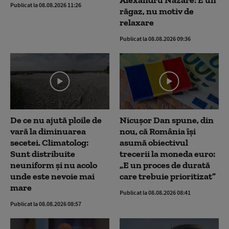
Alexandru Nazare: E un
Publicat la 08.08.2026 11:26
răgaz, nu motiv de
relaxare
Publicat la 08.08.2026 09:36
De ce nu ajută ploile de
Nicușor Dan spune, din
vară la diminuarea
nou, că România își
secetei. Climatolog:
asumă obiectivul
Sunt distribuite
trecerii la moneda euro:
neuniform și nu acolo
„E un proces de durată
unde este nevoie mai
care trebuie prioritizat”
mare
Publicat la 08.08.2026 08:41
Publicat la 08.08.2026 08:57