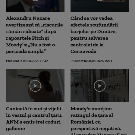
Alexandru Nazare
Când se vor vedea
avertizează că „riscurile
efectele scufundării
rămân ridicate” după
barjelor pe Dunăre,
rapoartele Fitch și
pentru salvarea
Moody’s: „Nu a fost o
centralei de la
perioadă simplă”
Cernavodă
Publicat la 08.08.2026 19:42
Publicat la 08.08.2026 15:11
Caniculă în sud și vijelii
Moody's menține
în vestul și centrul țării.
ratingul de țară al
ANM a emis trei coduri
României, cu
galbene
perspectivă negativă.