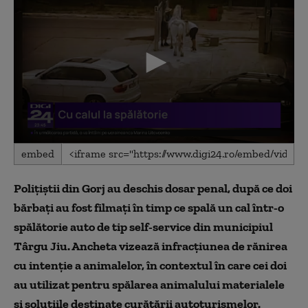
0
embed
seconds
of
26
Poliţiştii din Gorj au deschis dosar penal, după ce doi
seconds
bărbaţi au fost filmaţi în timp ce spală un cal într-o
spălătorie auto de tip self-service din municipiul
Târgu Jiu. Ancheta vizează infracţiunea de rănirea
cu intenţie a animalelor, în contextul în care cei doi
au utilizat pentru spălarea animalului materialele
şi soluţiile destinate curăţării autoturismelor.