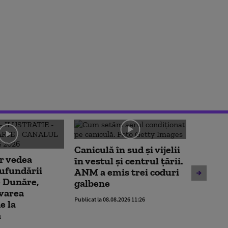
Caniculă în sud și vijelii
Moody'
r vedea
în vestul și centrul țării.
ratingu
cufundării
ANM a emis trei coduri
Români
e Dunăre,
galbene
perspe
varea
Alexan
Publicat la 08.08.2026 11:26
e la
răgaz,
ă
relaxa