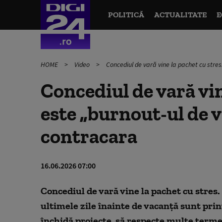
POLITICĂ
ACTUALITATE
E
HOME
Video
Concediul de vară vine la pachet cu stre
Concediul de vară vin
este „burnout-ul de 
contracara
16.06.2026 07:00
Concediul de vară vine la pachet cu stres.
ultimele zile înainte de vacanță sunt pri
închidă proiecte, să respecte multe termene