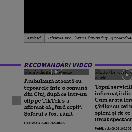
0
embed
seconds
of
0
seconds
Volume
90%
RECOMANDĂRI VIDEO
Ambulanţă atacată cu
Topul servicii
topoarele într-o comună
informații din
din Cluj, după ce într-un
Cum arată ier
clip pe TikTok s-a
țărilor cu cei
afirmat că „fură copii”.
spioni și de ce
Șoferul a fost rănit
urcat spectac
Publicat la 09.08.2026 08:59
Publicat la 09.08.2026 07