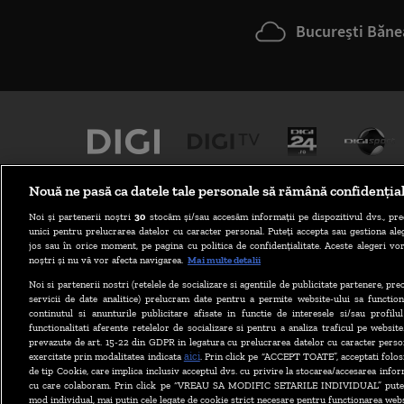
București Băne
Nouă ne pasă ca datele tale personale să rămână confidenția
Noi și partenerii noștri
30
stocăm și/sau accesăm informații pe dispozitivul dvs., pre
unici pentru prelucrarea datelor cu caracter personal. Puteți accepta sau gestiona aleg
jos sau în orice moment, pe pagina cu politica de confidențialitate. Aceste alegeri vor
noștri și nu vă vor afecta navigarea.
Mai multe detalii
Noi si partenerii nostri (retelele de socializare si agentiile de publicitate partenere, pr
ABONARE DIGI TV
servicii de date analitice) prelucram date pentru a permite website-ului sa function
continutul si anunturile publicitare afisate in functie de interesele si/sau profilu
functionalitati aferente retelelor de socializare si pentru a analiza traficul pe website
prevazute de art. 15-22 din GDPR in legatura cu prelucrarea datelor cu caracter person
aici
exercitate prin modalitatea indicata
. Prin click pe “ACCEPT TOATE”, acceptati folos
de tip Cookie, care implica inclusiv acceptul dvs. cu privire la stocarea/accesarea infor
cu care colaboram. Prin click pe “VREAU SA MODIFIC SETARILE INDIVIDUAL” puteti
mod individual, mai putin cele legate de cookie strict necesare pentru functionarea webs