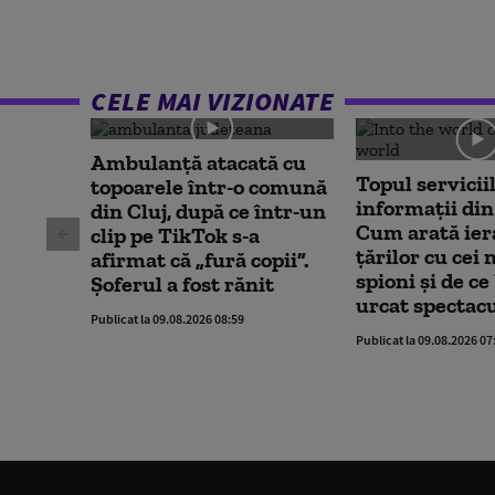
CELE MAI VIZIONATE
Ambulanţă atacată cu
Topul servicii
topoarele într-o comună
informații din
din Cluj, după ce într-un
Cum arată ier
clip pe TikTok s-a
țărilor cu cei
afirmat că „fură copii”.
spioni și de ce
Șoferul a fost rănit
urcat spectac
Publicat la 09.08.2026 08:59
Publicat la 09.08.2026 07