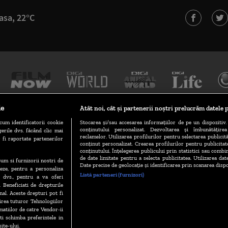
asa, 22°C
le
Atât noi, cât și partenerii noștri prelucrăm datele p
cum identificatorii cookie
Stocarea și/sau accesarea informațiilor de pe un dispozitiv. 
conținutului personalizat. Dezvoltarea și îmbunătățire
erile dvs. făcând clic mai
TERMENI ȘI CONDIȚII
POLITICA DE CONFIDENȚIALITATE
reclamelor. Utilizarea profilurilor pentru selectarea publicită
 fi raportate partenerilor
conținut personalizat. Crearea profilurilor pentru publicita
conținutului. Înțelegerea publicului prin statistici sau combin
de date limitate pentru a selecta publicitatea. Utilizarea dat
ecum si furnizorii nostri de
GESTIONAȚI PREFERINȚELE
CODUL DIGI24
CAMERE WEB
Date precise de geolocație și identificarea prin scanarea dispo
eze, pentru a personaliza
Listă parteneri (furnizori)
l dvs., pentru a va oferi
. Beneficiati de drepturile
al. Aceste drepturi pot fi
VERSIUNE MOBIL
irea tuturor Tehnologiilor
matiilor de catre Vendor-ii
 schimba preferintele in
Copyright © 2026
ite-ului.