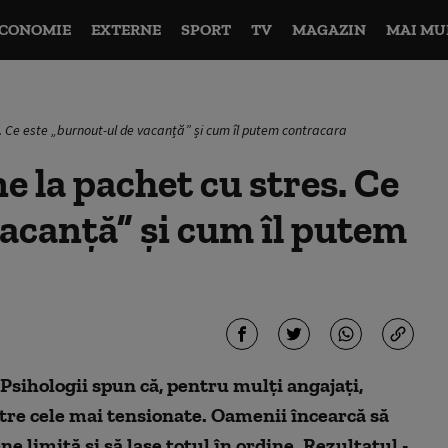
CONOMIE
EXTERNE
SPORT
TV
MAGAZIN
MAI MU
s. Ce este „burnout-ul de vacanță” și cum îl putem contracara
e la pachet cu stres. Ce
vacanță” și cum îl putem
 Psihologii spun că, pentru mulți angajați,
ntre cele mai tensionate. Oamenii încearcă să
 limită și să lase totul în ordine. Rezultatul -