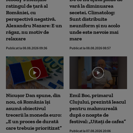
ratingul de țară al
vară la diminuarea
României, cu
secetei. Climatolog:
perspectivă negativă.
Sunt distribuite
Alexandru Nazare: E un
neuniform și nu acolo
răgaz, nu motiv de
unde este nevoie mai
relaxare
mare
Publicat la 08.08.2026 09:36
Publicat la 08.08.2026 08:57
Nicușor Dan spune, din
Emil Boc, primarul
nou, că România își
Clujului, prezintă leacul
asumă obiectivul
pentru mahmureală
trecerii la moneda euro:
după o noapte de
„E un proces de durată
festival: „Uitați de cafea”
care trebuie prioritizat”
Publicat la 07.08.2026 20:06