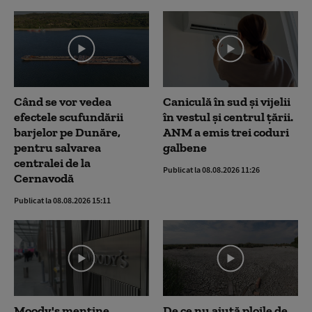
Când se vor vedea
Caniculă în sud și vijelii
efectele scufundării
în vestul și centrul țării.
barjelor pe Dunăre,
ANM a emis trei coduri
pentru salvarea
galbene
centralei de la
Publicat la 08.08.2026 11:26
Cernavodă
Publicat la 08.08.2026 15:11
Moody's menține
De ce nu ajută ploile de