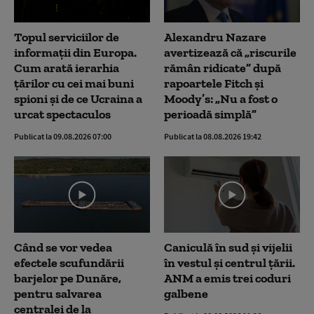
Topul serviciilor de
Alexandru Nazare
informații din Europa.
avertizează că „riscurile
Cum arată ierarhia
rămân ridicate” după
țărilor cu cei mai buni
rapoartele Fitch și
spioni și de ce Ucraina a
Moody’s: „Nu a fost o
urcat spectaculos
perioadă simplă”
Publicat la 09.08.2026 07:00
Publicat la 08.08.2026 19:42
Când se vor vedea
Caniculă în sud și vijelii
efectele scufundării
în vestul și centrul țării.
barjelor pe Dunăre,
ANM a emis trei coduri
pentru salvarea
galbene
centralei de la