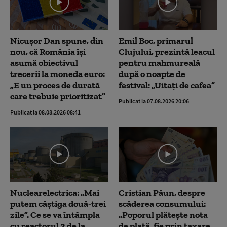
Nicușor Dan spune, din
Emil Boc, primarul
nou, că România își
Clujului, prezintă leacul
asumă obiectivul
pentru mahmureală
trecerii la moneda euro:
după o noapte de
„E un proces de durată
festival: „Uitați de cafea”
care trebuie prioritizat”
Publicat la 07.08.2026 20:06
Publicat la 08.08.2026 08:41
Nuclearelectrica: „Mai
Cristian Păun, despre
putem câștiga două-trei
scăderea consumului:
zile”. Ce se va întâmpla
„Poporul plătește nota
cu reactorul 2 de la
de plată, fie prin taxare,