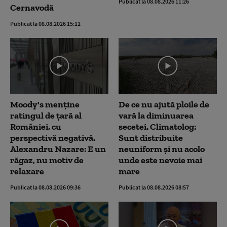
Publicat la 08.08.2026 11:26
Cernavodă
Publicat la 08.08.2026 15:11
Moody's menține
De ce nu ajută ploile de
ratingul de țară al
vară la diminuarea
României, cu
secetei. Climatolog:
perspectivă negativă.
Sunt distribuite
Alexandru Nazare: E un
neuniform și nu acolo
răgaz, nu motiv de
unde este nevoie mai
relaxare
mare
Publicat la 08.08.2026 09:36
Publicat la 08.08.2026 08:57