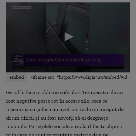
0
embed
seconds
of
3
Gerul le face probleme șoferilor. Temperaturile au
minutes,
57
fost negative peste tot în aceste zile, ceea ce
seconds
înseamnă că șoferii au avut parte de un început de
drum dificil și au fost nevoiți să-și dezghețe
mașinile. Pe rețelele sociale circulă diferite clipuri
prin care ne sunt prezentate metode de a ne