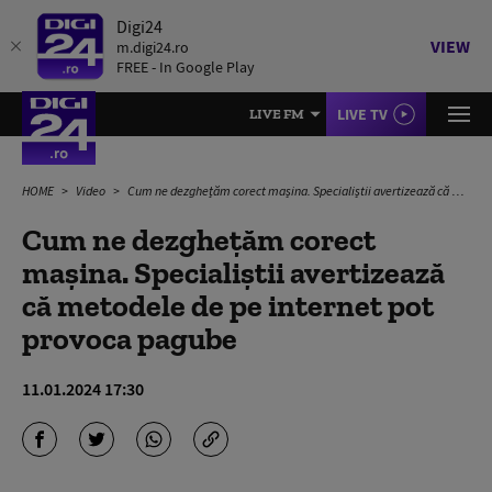
Digi24
VIEW
m.digi24.ro
FREE - In Google Play
LIVE TV
LIVE FM
HOME
Video
Cum ne dezghețăm corect mașina. Specialiștii avertizează că metodele de pe internet pot provoca pagube
Cum ne dezghețăm corect
mașina. Specialiștii avertizează
că metodele de pe internet pot
provoca pagube
11.01.2024 17:30