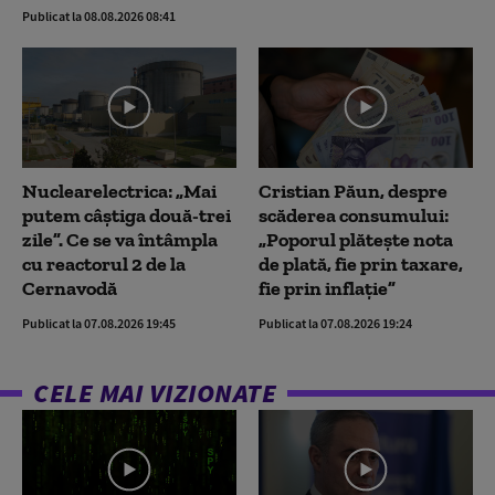
Publicat la 08.08.2026 08:41
Nuclearelectrica: „Mai
Cristian Păun, despre
putem câștiga două-trei
scăderea consumului:
zile”. Ce se va întâmpla
„Poporul plătește nota
cu reactorul 2 de la
de plată, fie prin taxare,
Cernavodă
fie prin inflație”
Publicat la 07.08.2026 19:45
Publicat la 07.08.2026 19:24
CELE MAI VIZIONATE