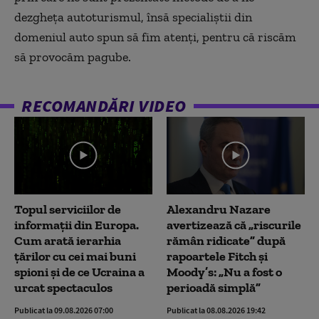
dezgheța autoturismul, însă specialiștii din
domeniul auto spun să fim atenți, pentru că riscăm
să provocăm pagube.
RECOMANDĂRI VIDEO
Topul serviciilor de
Alexandru Nazare
informații din Europa.
avertizează că „riscurile
Cum arată ierarhia
rămân ridicate” după
țărilor cu cei mai buni
rapoartele Fitch și
spioni și de ce Ucraina a
Moody’s: „Nu a fost o
urcat spectaculos
perioadă simplă”
Publicat la 09.08.2026 07:00
Publicat la 08.08.2026 19:42