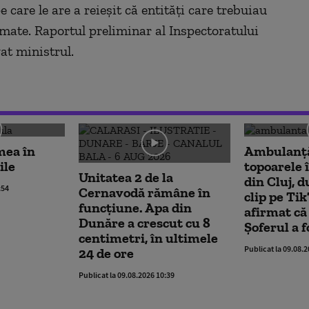
 care le are a reieșit că entități care trebuiau
rmate. Raportul preliminar al Inspectoratului
gat ministrul.
mea în
Ambulanţă
ile
topoarele 
Unitatea 2 de la
din Cluj, d
:54
Cernavodă rămâne în
clip pe Tik
funcțiune. Apa din
afirmat că 
Dunăre a crescut cu 8
Șoferul a f
centimetri, în ultimele
Publicat la 09.08.
24 de ore
Publicat la 09.08.2026 10:39