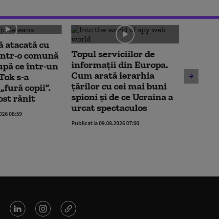
 atacată cu
Alexan
Topul serviciilor de
într-o comună
avertiz
informații din Europa.
upă ce într-un
rămân 
Cum arată ierarhia
Tok s-a
rapoart
țărilor cu cei mai buni
„fură copii”.
Moody’s
spioni și de ce Ucraina a
ost rănit
perioa
urcat spectaculos
2026 08:59
Publicat la 
Publicat la 09.08.2026 07:00