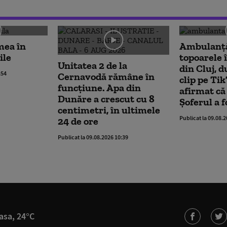
mea în
Ambulanţă
ile
topoarele 
Unitatea 2 de la
din Cluj, d
:54
Cernavodă rămâne în
clip pe Tik
funcțiune. Apa din
afirmat că 
Dunăre a crescut cu 8
Șoferul a f
centimetri, în ultimele
Publicat la 09.08.
24 de ore
Publicat la 09.08.2026 10:39
asa, 24°C