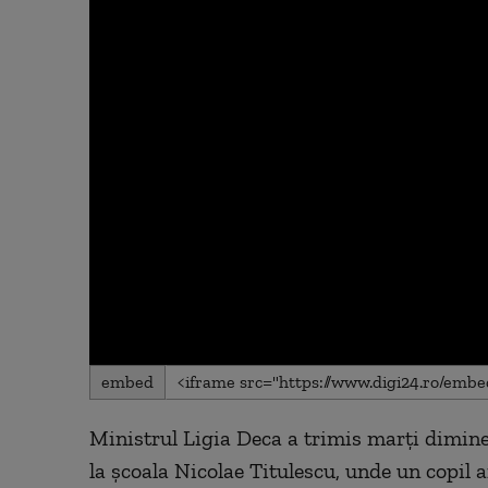
0
embed
seconds
of
0
Ministrul Ligia Deca a trimis marți dimine
seconds
Volume
90%
la școala Nicolae Titulescu, unde un copil ar