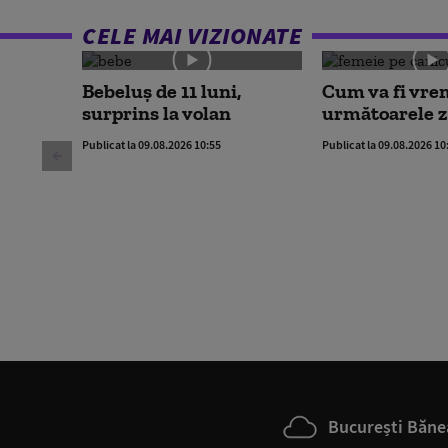
CELE MAI VIZIONATE
Bebeluș de 11 luni,
Cum va fi vre
surprins la volan
următoarele z
Publicat la 09.08.2026 10:55
Publicat la 09.08.2026 10
București Băne