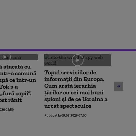
 atacată cu
Alexan
Topul serviciilor de
într-o comună
avertiz
informații din Europa.
upă ce într-un
rămân 
Cum arată ierarhia
Tok s-a
rapoart
țărilor cu cei mai buni
„fură copii”.
Moody’s
spioni și de ce Ucraina a
ost rănit
perioa
urcat spectaculos
2026 08:59
Publicat la 
Publicat la 09.08.2026 07:00