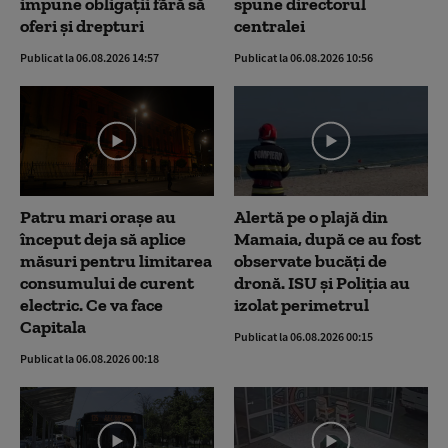
impune obligații fără să
spune directorul
oferi și drepturi
centralei
Publicat la 06.08.2026 14:57
Publicat la 06.08.2026 10:56
Patru mari orașe au
Alertă pe o plajă din
început deja să aplice
Mamaia, după ce au fost
măsuri pentru limitarea
observate bucăți de
consumului de curent
dronă. ISU și Poliția au
electric. Ce va face
izolat perimetrul
Capitala
Publicat la 06.08.2026 00:15
Publicat la 06.08.2026 00:18