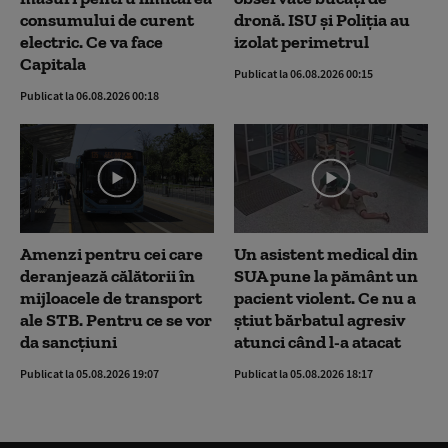
consumului de curent
dronă. ISU și Poliția au
electric. Ce va face
izolat perimetrul
Capitala
Publicat la 06.08.2026 00:15
Publicat la 06.08.2026 00:18
Amenzi pentru cei care
Un asistent medical din
deranjează călătorii în
SUA pune la pământ un
mijloacele de transport
pacient violent. Ce nu a
ale STB. Pentru ce se vor
știut bărbatul agresiv
da sancțiuni
atunci când l-a atacat
Publicat la 05.08.2026 19:07
Publicat la 05.08.2026 18:17