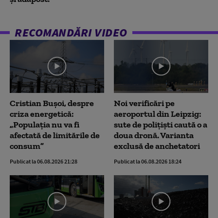
RECOMANDĂRI VIDEO
Cristian Bușoi, despre
Noi verificări pe
criza energetică:
aeroportul din Leipzig:
„Populația nu va fi
sute de polițiști caută o a
afectată de limitările de
doua dronă. Varianta
consum”
exclusă de anchetatori
Publicat la 06.08.2026 21:28
Publicat la 06.08.2026 18:24