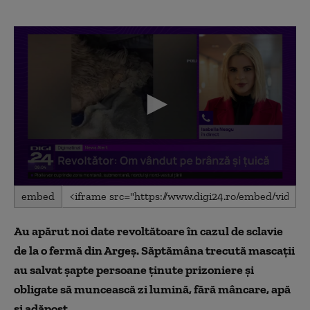
0
embed
seconds
of
2
Au apărut noi date revoltătoare în cazul de sclavie
minutes,
35
de la o fermă din Argeș. Săptămâna trecută mascații
seconds
au salvat șapte persoane ținute prizoniere și
obligate să muncească zi lumină, fără mâncare, apă
și adăpost.