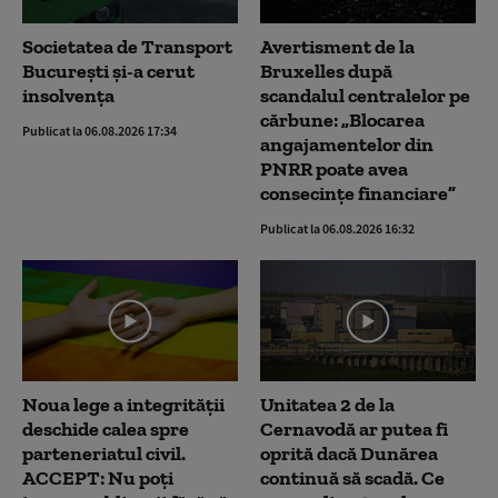
Societatea de Transport
Avertisment de la
București și-a cerut
Bruxelles după
insolvența
scandalul centralelor pe
cărbune: „Blocarea
Publicat la 06.08.2026 17:34
angajamentelor din
PNRR poate avea
consecințe financiare”
Publicat la 06.08.2026 16:32
Noua lege a integrității
Unitatea 2 de la
deschide calea spre
Cernavodă ar putea fi
parteneriatul civil.
oprită dacă Dunărea
ACCEPT: Nu poți
continuă să scadă. Ce