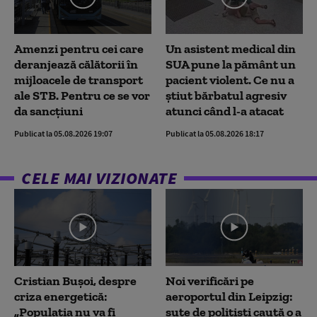
Amenzi pentru cei care
Un asistent medical din
deranjează călătorii în
SUA pune la pământ un
mijloacele de transport
pacient violent. Ce nu a
ale STB. Pentru ce se vor
știut bărbatul agresiv
da sancțiuni
atunci când l-a atacat
Publicat la 05.08.2026 19:07
Publicat la 05.08.2026 18:17
CELE MAI VIZIONATE
Cristian Bușoi, despre
Noi verificări pe
criza energetică:
aeroportul din Leipzig:
„Populația nu va fi
sute de polițiști caută o a