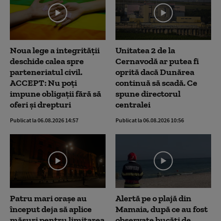
Noua lege a integrității
Unitatea 2 de la
deschide calea spre
Cernavodă ar putea fi
parteneriatul civil.
oprită dacă Dunărea
ACCEPT: Nu poți
continuă să scadă. Ce
impune obligații fără să
spune directorul
oferi și drepturi
centralei
Publicat la 06.08.2026 14:57
Publicat la 06.08.2026 10:56
Patru mari orașe au
Alertă pe o plajă din
început deja să aplice
Mamaia, după ce au fost
măsuri pentru limitarea
observate bucăți de