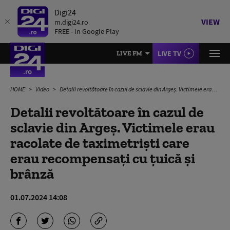
Digi24
VIEW
m.digi24.ro
FREE - In Google Play
LIVE TV
LIVE FM
HOME
Video
Detalii revoltătoare în cazul de sclavie din Argeș. Victimele erau racolate de taximetriști care erau recompensați cu țuică și brânză
Detalii revoltătoare în cazul de
sclavie din Argeș. Victimele erau
racolate de taximetriști care
erau recompensați cu țuică și
brânză
01.07.2024 14:08