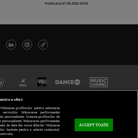
Publicat la 07.08.2026 18:59
Publicat la 
entru a oferi:
Utilizarea profilurilor pentru selectarea
a serviciilor. Măsurarea performanței
ții personalizate. Crearea profilurilor de
te personalizată. Măsurarea performanței
ACCEPT TOATE
ații de date din surse diferite. Utilizarea
elor limitate pentru a selecta conținutul.
CONTACT/INFO
zitivului.