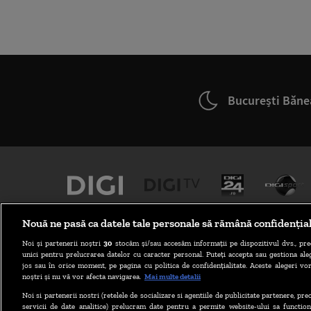
București Băne
Nouă ne pasă ca datele tale personale să rămână confidenția
Noi și partenerii noștri
30
stocăm și/sau accesăm informații pe dispozitivul dvs., pre
unici pentru prelucrarea datelor cu caracter personal. Puteți accepta sau gestiona aleg
jos sau în orice moment, pe pagina cu politica de confidențialitate. Aceste alegeri vor
noștri și nu vă vor afecta navigarea.
Mai multe detalii
Noi si partenerii nostri (retelele de socializare si agentiile de publicitate partenere, pr
ABONARE DIGI TV
servicii de date analitice) prelucram date pentru a permite website-ului sa function