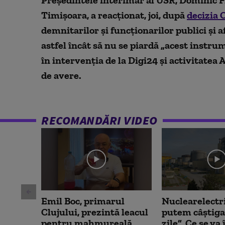
minutes,
51
Timişoara, a reacţionat, joi, după
decizia 
seconds
Volume
90%
demnitarilor şi funcţionarilor publici şi 
astfel încât să nu se piardă „acest instrume
în intervenția de la Digi24 și activitatea A
de avere.
RECOMANDĂRI VIDEO
Emil Boc, primarul
Nuclearelectr
Clujului, prezintă leacul
putem câștiga
pentru mahmureală
zile”. Ce se v