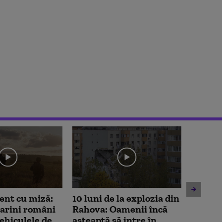
nt cu miză:
10 luni de la explozia din
Imagin
arini români
Rahova: Oamenii încă
Echipa
vehiculele de
așteaptă să intre în
ambula