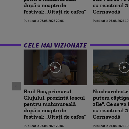
după o noapte de
cu reactorul 2 
festival: „Uitați de cafea”
Cernavodă
Publicat la 07.08.2026 20:06
Publicat la 07.08.2026 19
CELE MAI VIZIONATE
Emil Boc, primarul
Nuclearelectr
Clujului, prezintă leacul
putem câștiga
pentru mahmureală
zile”. Ce se v
după o noapte de
cu reactorul 2 
festival: „Uitați de cafea”
Cernavodă
Publicat la 07.08.2026 20:06
Publicat la 07.08.2026 19