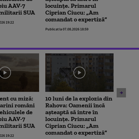
biu AAV-7
locuințe. Primarul
transpo
 militarii SUA
Ciprian Ciucu: „Am
an a o
comandat o expertiză”
pepeni
2026 19:22
Publicat la 07.08.2026 18:59
Publicat la 
nt cu miză:
10 luni de la explozia din
Imagin
arini români
Rahova: Oamenii încă
Echipa
vehiculele de
așteaptă să intre în
ambula
biu AAV-7
locuințe. Primarul
transpo
 militarii SUA
Ciprian Ciucu: „Am
an a o
comandat o expertiză”
pepeni
2026 19:22