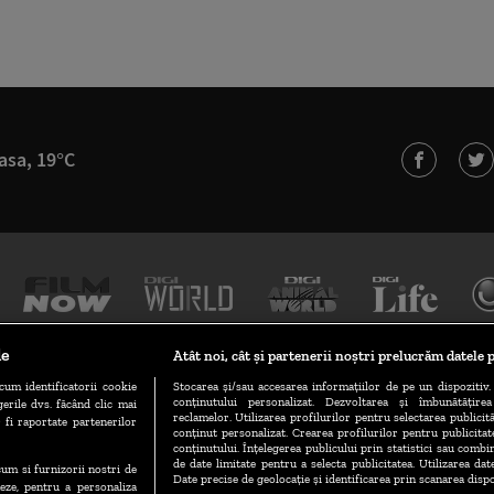
asa, 19°C
le
Atât noi, cât și partenerii noștri prelucrăm datele p
cum identificatorii cookie
Stocarea și/sau accesarea informațiilor de pe un dispozitiv. 
conținutului personalizat. Dezvoltarea și îmbunătățire
erile dvs. făcând clic mai
TERMENI ȘI CONDIȚII
POLITICA DE CONFIDENȚIALITATE
reclamelor. Utilizarea profilurilor pentru selectarea publicită
 fi raportate partenerilor
conținut personalizat. Crearea profilurilor pentru publicita
conținutului. Înțelegerea publicului prin statistici sau combin
de date limitate pentru a selecta publicitatea. Utilizarea dat
ecum si furnizorii nostri de
GESTIONAȚI PREFERINȚELE
CODUL DIGI24
CAMERE WEB
Date precise de geolocație și identificarea prin scanarea dispo
eze, pentru a personaliza