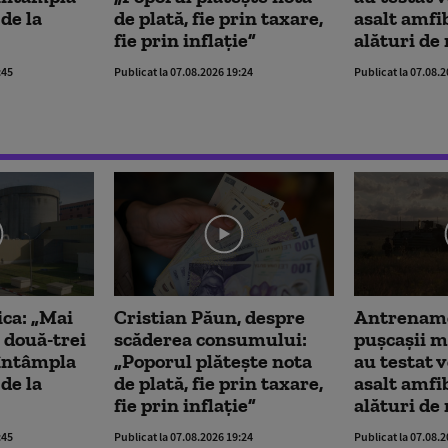
de la
de plată, fie prin taxare,
asalt amfi
fie prin inflație”
alături de
:45
Publicat la 07.08.2026 19:24
Publicat la 07.08.
ica: „Mai
Cristian Păun, despre
Antrename
 două-trei
scăderea consumului:
pușcașii m
a întâmpla
„Poporul plătește nota
au testat 
de la
de plată, fie prin taxare,
asalt amfi
fie prin inflație”
alături de
:45
Publicat la 07.08.2026 19:24
Publicat la 07.08.