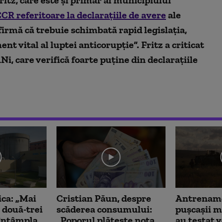
CCR referitoare la declaraţiile de avere
ale
afirmă că trebuie schimbată rapid legislaţia,
nt vital al luptei anticorupţie”. Fritz a criticat
Ni, care verifică foarte puține din declarațiile
ica: „Mai
Cristian Păun, despre
Antrename
 două-trei
scăderea consumului:
pușcașii m
a întâmpla
„Poporul plătește nota
au testat 