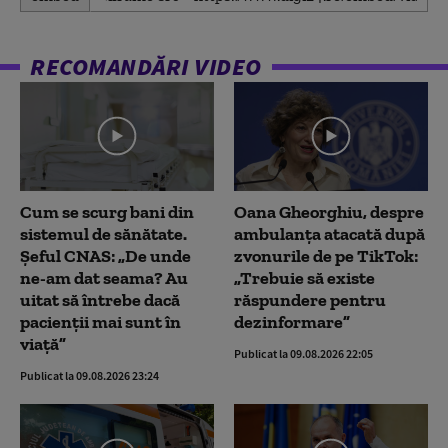
seconds
of
1
minute,
RECOMANDĂRI VIDEO
59
seconds
Cum se scurg bani din
Oana Gheorghiu, despre
sistemul de sănătate.
ambulanța atacată după
Șeful CNAS: „De unde
zvonurile de pe TikTok:
ne-am dat seama? Au
„Trebuie să existe
uitat să întrebe dacă
răspundere pentru
pacienții mai sunt în
dezinformare”
viață”
Publicat la 09.08.2026 22:05
Publicat la 09.08.2026 23:24