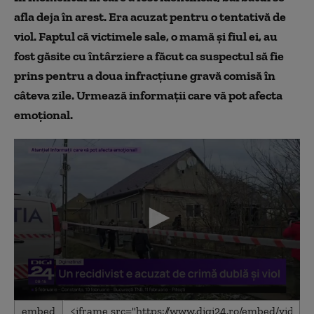
afla deja în arest. Era acuzat pentru o tentativă de
viol. Faptul că victimele sale, o mamă și fiul ei, au
fost găsite cu întârziere a făcut ca suspectul să fie
prins pentru a doua infracțiune gravă comisă în
câteva zile.
U
rmează informații care vă pot afecta
emoțional.
0
embed