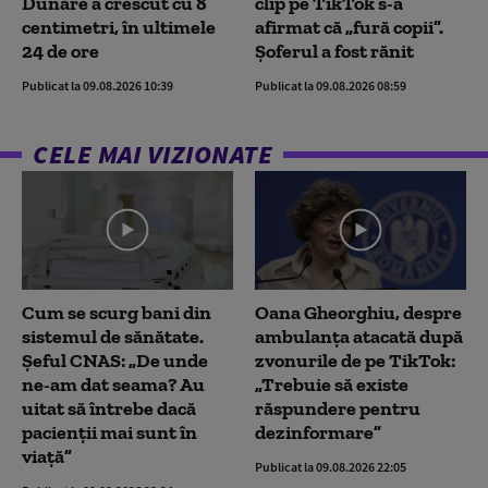
Dunăre a crescut cu 8
clip pe TikTok s-a
centimetri, în ultimele
afirmat că „fură copii”.
24 de ore
Șoferul a fost rănit
Publicat la 09.08.2026 10:39
Publicat la 09.08.2026 08:59
CELE MAI VIZIONATE
Cum se scurg bani din
Oana Gheorghiu, despre
sistemul de sănătate.
ambulanța atacată după
Șeful CNAS: „De unde
zvonurile de pe TikTok:
ne-am dat seama? Au
„Trebuie să existe
uitat să întrebe dacă
răspundere pentru
pacienții mai sunt în
dezinformare”
viață”
Publicat la 09.08.2026 22:05