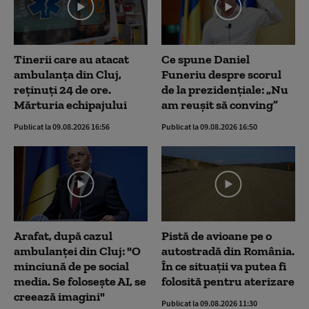
Tinerii care au atacat
Ce spune Daniel
ambulanța din Cluj,
Funeriu despre scorul
reținuți 24 de ore.
de la prezidențiale: „Nu
Mărturia echipajului
am reușit să conving”
Publicat la 09.08.2026 16:56
Publicat la 09.08.2026 16:50
Arafat, după cazul
Pistă de avioane pe o
ambulanței din Cluj: "O
autostradă din România.
minciună de pe social
În ce situații va putea fi
media. Se folosește AI, se
folosită pentru aterizare
creează imagini"
Publicat la 09.08.2026 11:30