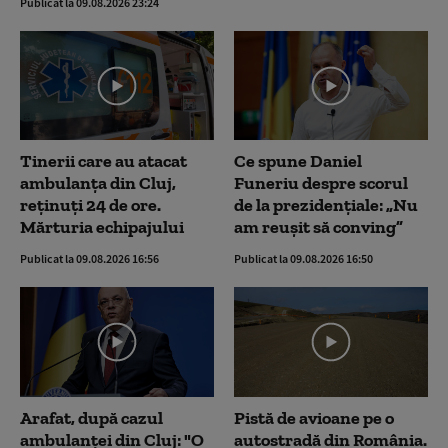
Publicat la 09.08.2026 23:24
Tinerii care au atacat
Ce spune Daniel
ambulanța din Cluj,
Funeriu despre scorul
reținuți 24 de ore.
de la prezidențiale: „Nu
Mărturia echipajului
am reușit să conving”
Publicat la 09.08.2026 16:56
Publicat la 09.08.2026 16:50
Arafat, după cazul
Pistă de avioane pe o
ambulanței din Cluj: "O
autostradă din România.