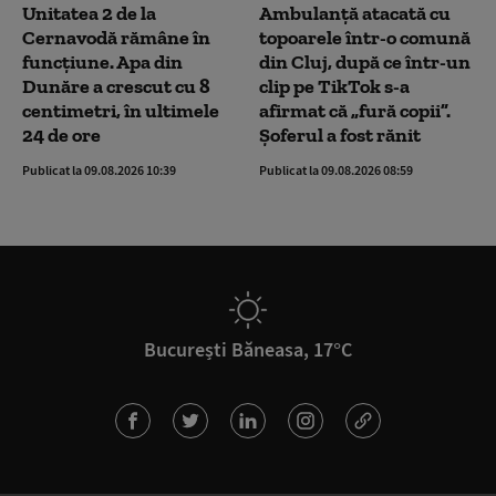
Unitatea 2 de la
Ambulanţă atacată cu
Cernavodă rămâne în
topoarele într-o comună
funcțiune. Apa din
din Cluj, după ce într-un
Dunăre a crescut cu 8
clip pe TikTok s-a
centimetri, în ultimele
afirmat că „fură copii”.
24 de ore
Șoferul a fost rănit
Publicat la 09.08.2026 10:39
Publicat la 09.08.2026 08:59
București Băneasa, 17°C