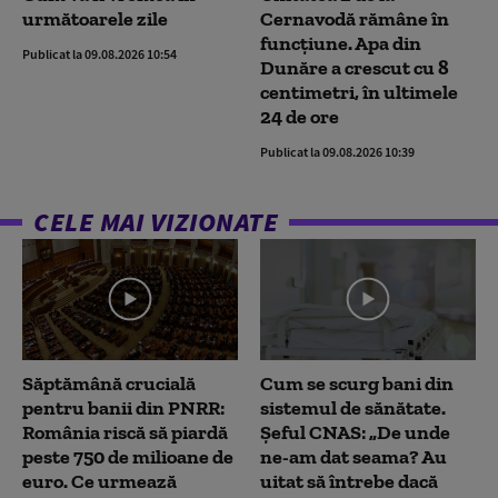
următoarele zile
Cernavodă rămâne în
funcțiune. Apa din
Publicat la 09.08.2026 10:54
Dunăre a crescut cu 8
centimetri, în ultimele
24 de ore
Publicat la 09.08.2026 10:39
CELE MAI VIZIONATE
Săptămână crucială
Cum se scurg bani din
pentru banii din PNRR:
sistemul de sănătate.
România riscă să piardă
Șeful CNAS: „De unde
peste 750 de milioane de
ne-am dat seama? Au
euro. Ce urmează
uitat să întrebe dacă