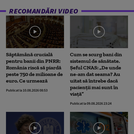
RECOMANDĂRI VIDEO
Săptămână crucială
Cum se scurg bani din
pentru banii din PNRR:
sistemul de sănătate.
România riscă să piardă
Șeful CNAS: „De unde
peste 750 de milioane de
ne-am dat seama? Au
euro. Ce urmează
uitat să întrebe dacă
pacienții mai sunt în
Publicat la 10.08.2026 08:53
viață”
Publicat la 09.08.2026 23:24