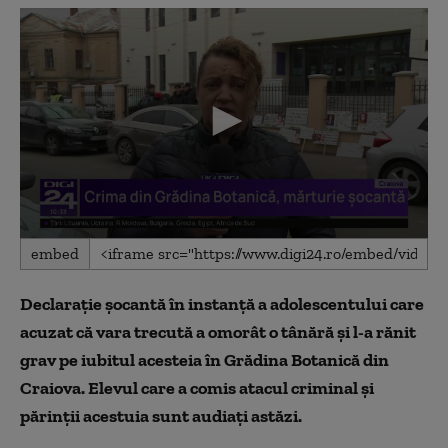
0
embed
seconds
of
1
Declarație șocantă în instanță a adolescentului care
minute,
55
acuzat că vara trecută a omorât o tânără și l-a rănit
seconds
grav pe iubitul acesteia în Grădina Botanică din
Craiova. Elevul care a comis atacul criminal și
părinții acestuia sunt audiați astăzi.