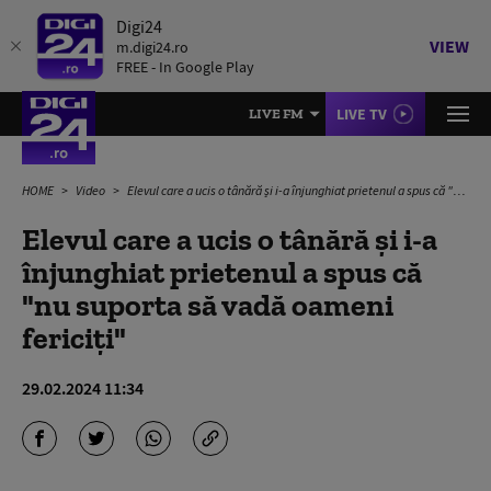
Digi24
VIEW
m.digi24.ro
FREE - In Google Play
LIVE TV
LIVE FM
HOME
Video
Elevul care a ucis o tânără și i-a înjunghiat prietenul a spus că "nu suporta să vadă oameni fericiți"
Elevul care a ucis o tânără și i-a
înjunghiat prietenul a spus că
"nu suporta să vadă oameni
fericiți"
29.02.2024 11:34