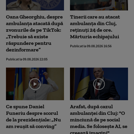
Oana Gheorghiu, despre
Tinerii care au atacat
ambulanța atacată după
ambulanța din Cluj,
zvonurile de pe TikTok:
reținuți 24 de ore.
„Trebuie să existe
Mărturia echipajului
răspundere pentru
Publicat la 09.08.2026 16:56
dezinformare”
Publicat la 09.08.2026 22:05
Ce spune Daniel
Arafat, după cazul
Funeriu despre scorul
ambulanței din Cluj: "O
de la prezidențiale: „Nu
minciună de pe social
am reușit să conving”
media. Se folosește AI, se
creează imagini"