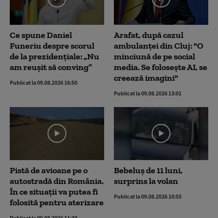
Ce spune Daniel
Arafat, după cazul
Funeriu despre scorul
ambulanței din Cluj: "O
de la prezidențiale: „Nu
minciună de pe social
am reușit să conving”
media. Se folosește AI, se
creează imagini"
Publicat la 09.08.2026 16:50
Publicat la 09.08.2026 13:01
Pistă de avioane pe o
Bebeluș de 11 luni,
autostradă din România.
surprins la volan
În ce situații va putea fi
Publicat la 09.08.2026 10:55
folosită pentru aterizare
Publicat la 09.08.2026 11:30