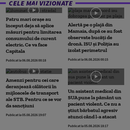
CELE MAI VIZIONATE
Patru mari orașe au
Alertă pe o plajă din
început deja să aplice
Mamaia, după ce au fost
măsuri pentru limitarea
observate bucăți de
consumului de curent
dronă. ISU și Poliția au
electric. Ce va face
izolat perimetrul
Capitala
Publicat la 06.08.2026 00:15
Publicat la 06.08.2026 00:18
Amenzi pentru cei care
deranjează călătorii în
Un asistent medical din
mijloacele de transport
SUA pune la pământ un
ale STB. Pentru ce se vor
pacient violent. Ce nu a
da sancțiuni
știut bărbatul agresiv
Publicat la 05.08.2026 19:07
atunci când l-a atacat
Publicat la 05.08.2026 18:17