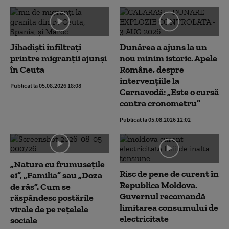
Jihadiști infiltrați
Dunărea a ajuns la un
printre migranții ajunși
nou minim istoric. Apele
în Ceuta
Române, despre
intervențiile la
Publicat la 05.08.2026 18:08
Cernavodă: „Este o cursă
contra cronometru”
Publicat la 05.08.2026 12:02
„Natura cu frumusețile
Risc de pene de curent în
ei”, „Familia” sau „Doza
Republica Moldova.
de râs”. Cum se
Guvernul recomandă
răspândesc postările
limitarea consumului de
virale de pe rețelele
electricitate
sociale