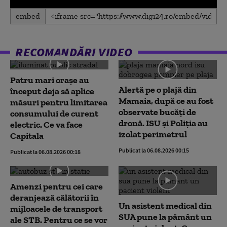
0
embed
seconds
of
0
seconds
RECOMANDĂRI VIDEO
Patru mari orașe au
Alertă pe o plajă din
început deja să aplice
Mamaia, după ce au fost
măsuri pentru limitarea
observate bucăți de
consumului de curent
dronă. ISU și Poliția au
electric. Ce va face
izolat perimetrul
Capitala
Publicat la 06.08.2026 00:15
Publicat la 06.08.2026 00:18
Amenzi pentru cei care
deranjează călătorii în
Un asistent medical din
mijloacele de transport
SUA pune la pământ un
ale STB. Pentru ce se vor