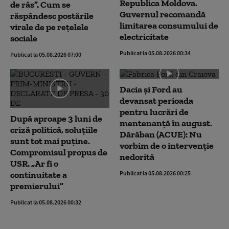
Republica Moldova.
de râs”. Cum se
Guvernul recomandă
răspândesc postările
limitarea consumului de
virale de pe rețelele
electricitate
sociale
Publicat la 05.08.2026 00:34
Publicat la 05.08.2026 07:00
Dacia și Ford au
devansat perioada
pentru lucrări de
După aproape 3 luni de
mentenanță în august.
criză politică, soluțiile
Dărăban (ACUE): Nu
sunt tot mai puține.
vorbim de o intervenție
Compromisul propus de
nedorită
USR. „Ar fi o
continuitate a
Publicat la 05.08.2026 00:25
premierului”
Publicat la 05.08.2026 00:32