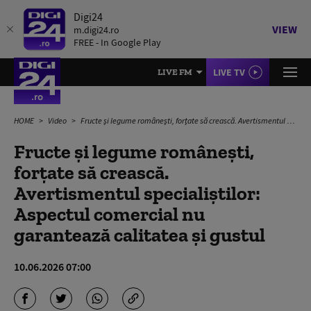
Digi24
VIEW
m.digi24.ro
FREE - In Google Play
LIVE TV
LIVE FM
HOME
Video
Fructe și legume românești, forțate să crească. Avertismentul specialiștilor: Aspectul comercial nu garantează calitatea și gustul
Fructe și legume românești,
forțate să crească.
Avertismentul specialiștilor:
Aspectul comercial nu
garantează calitatea și gustul
10.06.2026 07:00