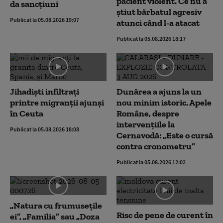
pacient violent. Ce nu a
da sancțiuni
știut bărbatul agresiv
Publicat la 05.08.2026 19:07
atunci când l-a atacat
Publicat la 05.08.2026 18:17
Jihadiști infiltrați
Dunărea a ajuns la un
printre migranții ajunși
nou minim istoric. Apele
în Ceuta
Române, despre
intervențiile la
Publicat la 05.08.2026 18:08
Cernavodă: „Este o cursă
contra cronometru”
Publicat la 05.08.2026 12:02
„Natura cu frumusețile
Risc de pene de curent în
ei”, „Familia” sau „Doza