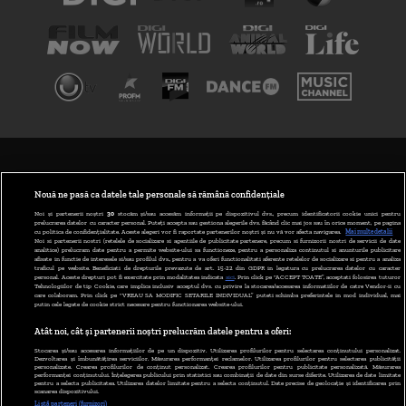
TERMENI ȘI CONDIȚII
POLITICA DE CONFIDENȚIALITATE
Nouă ne pasă ca datele tale personale să rămână confidențiale
Noi și partenerii noștri
30
stocăm și/sau accesăm informații pe dispozitivul dvs., precum identificatorii cookie unici pentru
prelucrarea datelor cu caracter personal. Puteți accepta sau gestiona alegerile dvs. făcând clic mai jos sau în orice moment, pe pagina
ABONARE DIGI TV
cu politica de confidențialitate. Aceste alegeri vor fi raportate partenerilor noștri și nu vă vor afecta navigarea.
Mai multe detalii
Noi si partenerii nostri (retelele de socializare si agentiile de publicitate partenere, precum si furnizorii nostri de servicii de date
analitice) prelucram date pentru a permite website-ului sa functioneze, pentru a personaliza continutul si anunturile publicitare
GESTIONAȚI PREFERINȚELE
afisate in functie de interesele si/sau profilul dvs., pentru a va oferi functionalitati aferente retelelor de socializare si pentru a analiza
traficul pe website. Beneficiati de drepturile prevazute de art. 15-22 din GDPR in legatura cu prelucrarea datelor cu caracter
personal. Aceste drepturi pot fi exercitate prin modalitatea indicata
aici
. Prin click pe “ACCEPT TOATE”, acceptati folosirea tuturor
CODUL DIGI24
Tehnologiilor de tip Cookie, care implica inclusiv acceptul dvs. cu privire la stocarea/accesarea informatiilor de catre Vendor-ii cu
care colaboram. Prin click pe “VREAU SA MODIFIC SETARILE INDIVIDUAL” puteti schimba preferintele in mod individual, mai
putin cele legate de cookie strict necesare pentru functionarea website-ului.
CAMERE WEB
Atât noi, cât și partenerii noștri prelucrăm datele pentru a oferi:
CONTACT/INFO
Stocarea și/sau accesarea informațiilor de pe un dispozitiv. Utilizarea profilurilor pentru selectarea conținutului personalizat.
Dezvoltarea și îmbunătățirea serviciilor. Măsurarea performanței reclamelor. Utilizarea profilurilor pentru selectarea publicității
personalizate. Crearea profilurilor de conținut personalizat. Crearea profilurilor pentru publicitate personalizată. Măsurarea
performanței conținutului. Înțelegerea publicului prin statistici sau combinații de date din surse diferite. Utilizarea de date limitate
pentru a selecta publicitatea. Utilizarea datelor limitate pentru a selecta conținutul. Date precise de geolocație și identificarea prin
VERSIUNE DESKTOP
scanarea dispozitivului.
Listă parteneri (furnizori)