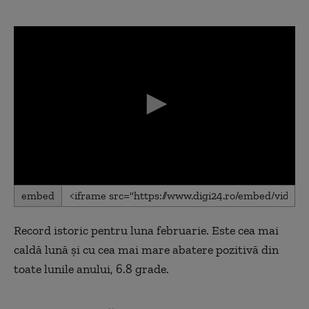
0
embed
seconds
of
0
Record istoric pentru luna februarie. Este cea mai
seconds
caldă lună și cu cea mai mare abatere pozitivă din
toate lunile anului, 6.8 grade.