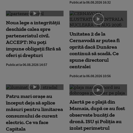
Publicat la 06.08.2026 16:32
Noua lege a integrității
deschide calea spre
Unitatea 2 de la
parteneriatul civil.
Cernavodă ar putea fi
ACCEPT: Nu poți
oprită dacă Dunărea
impune obligații fără să
continuă să scadă. Ce
oferi și drepturi
spune directorul
Publicat la 06.08.2026 14:57
centralei
Publicat la 06.08.2026 10:56
Patru mari orașe au
Alertă pe o plajă din
început deja să aplice
Mamaia, după ce au fost
măsuri pentru limitarea
observate bucăți de
consumului de curent
dronă. ISU și Poliția au
electric. Ce va face
izolat perimetrul
Capitala