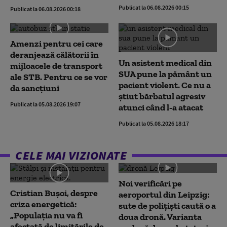
Publicat la 06.08.2026 00:15
Publicat la 06.08.2026 00:18
Amenzi pentru cei care
deranjează călătorii în
Un asistent medical din
mijloacele de transport
SUA pune la pământ un
ale STB. Pentru ce se vor
pacient violent. Ce nu a
da sancțiuni
știut bărbatul agresiv
Publicat la 05.08.2026 19:07
atunci când l-a atacat
Publicat la 05.08.2026 18:17
CELE MAI VIZIONATE
Noi verificări pe
Cristian Bușoi, despre
aeroportul din Leipzig:
criza energetică:
sute de polițiști caută o a
„Populația nu va fi
doua dronă. Varianta
afectată de limitările de