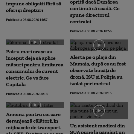
oprită dacă Dunărea
impune obligații fără să
continuă să scadă. Ce
oferi și drepturi
spune directorul
Publicat la 06.08.2026 14:57
centralei
Publicat la 06.08.2026 10:56
Patru mari orașe au
Alertă pe o plajă din
început deja să aplice
Mamaia, după ce au fost
măsuri pentru limitarea
observate bucăți de
consumului de curent
dronă. ISU și Poliția au
electric. Ce va face
izolat perimetrul
Capitala
Publicat la 06.08.2026 00:15
Publicat la 06.08.2026 00:18
Amenzi pentru cei care
deranjează călătorii în
Un asistent medical din
mijloacele de transport
SUA pune la pământ un
ale STB. Pentru ce se vor