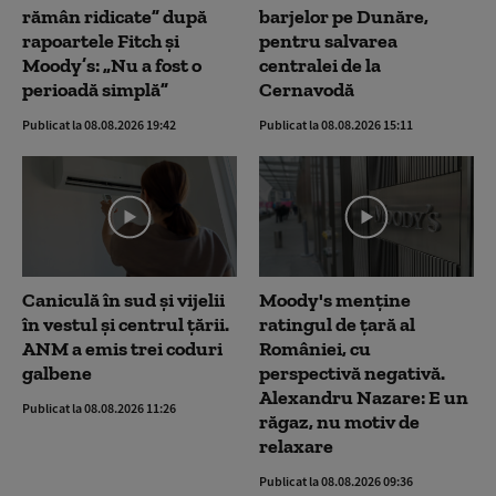
rămân ridicate” după
barjelor pe Dunăre,
rapoartele Fitch și
pentru salvarea
Moody’s: „Nu a fost o
centralei de la
perioadă simplă”
Cernavodă
Publicat la 08.08.2026 19:42
Publicat la 08.08.2026 15:11
Caniculă în sud și vijelii
Moody's menține
în vestul și centrul țării.
ratingul de țară al
ANM a emis trei coduri
României, cu
galbene
perspectivă negativă.
Alexandru Nazare: E un
Publicat la 08.08.2026 11:26
răgaz, nu motiv de
relaxare
Publicat la 08.08.2026 09:36