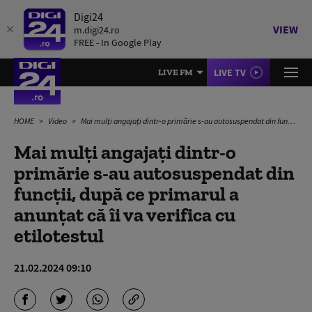
Digi24
VIEW
m.digi24.ro
FREE - In Google Play
LIVE TV
LIVE FM
HOME
Video
Mai mulți angajați dintr-o primărie s-au autosuspendat din funcții, după ce primarul a anunțat că îi va verifica cu etilotestul
Mai mulți angajați dintr-o
primărie s-au autosuspendat din
funcții, după ce primarul a
anunțat că îi va verifica cu
etilotestul
21.02.2024 09:10