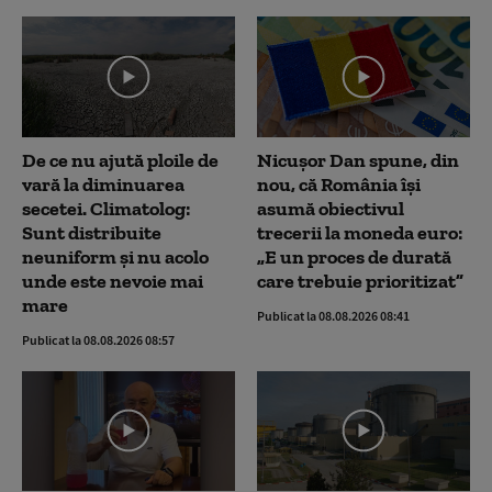
De ce nu ajută ploile de
Nicușor Dan spune, din
vară la diminuarea
nou, că România își
secetei. Climatolog:
asumă obiectivul
Sunt distribuite
trecerii la moneda euro:
neuniform și nu acolo
„E un proces de durată
unde este nevoie mai
care trebuie prioritizat”
mare
Publicat la 08.08.2026 08:41
Publicat la 08.08.2026 08:57