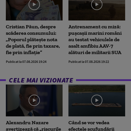
Cristian Păun, despre
Antrenament cu miză:
scăderea consumului:
pușcașii marini români
„Poporul plătește nota
au testat vehiculele de
de plată, fie prin taxare,
asalt amfibiu AAV-7
fie prin inflație”
alături de militarii SUA
Publicat la 07.08.2026 19:24
Publicat la 07.08.2026 19:22
CELE MAI VIZIONATE
Alexandru Nazare
Când se vor vedea
avertizează că „riscurile
efectele scufundării