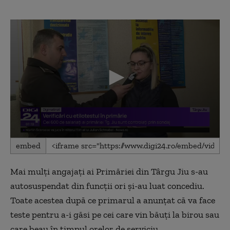
0
embed
seconds
of
2
Mai mulți angajați ai Primăriei din Târgu Jiu s-au
minutes,
10
autosuspendat din funcții ori și-au luat concediu.
seconds
Toate acestea după ce primarul a anunțat că va face
teste pentru a-i găsi pe cei care vin băuți la birou sau
care beau în timpul orelor de serviciu.