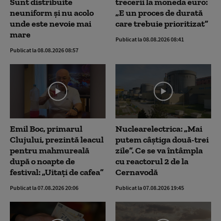
Sunt distribuite
trecerii la moneda euro:
neuniform și nu acolo
„E un proces de durată
unde este nevoie mai
care trebuie prioritizat”
mare
Publicat la 08.08.2026 08:41
Publicat la 08.08.2026 08:57
Emil Boc, primarul
Nuclearelectrica: „Mai
Clujului, prezintă leacul
putem câștiga două-trei
pentru mahmureală
zile”. Ce se va întâmpla
după o noapte de
cu reactorul 2 de la
festival: „Uitați de cafea”
Cernavodă
Publicat la 07.08.2026 20:06
Publicat la 07.08.2026 19:45