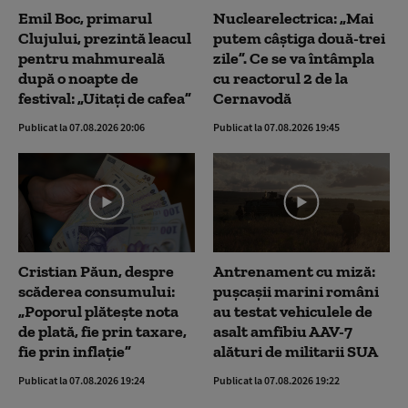
Emil Boc, primarul
Nuclearelectrica: „Mai
Clujului, prezintă leacul
putem câștiga două-trei
pentru mahmureală
zile”. Ce se va întâmpla
după o noapte de
cu reactorul 2 de la
festival: „Uitați de cafea”
Cernavodă
Publicat la 07.08.2026 20:06
Publicat la 07.08.2026 19:45
Cristian Păun, despre
Antrenament cu miză:
scăderea consumului:
pușcașii marini români
„Poporul plătește nota
au testat vehiculele de
de plată, fie prin taxare,
asalt amfibiu AAV-7
fie prin inflație”
alături de militarii SUA
Publicat la 07.08.2026 19:24
Publicat la 07.08.2026 19:22