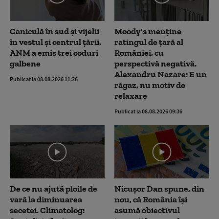
Caniculă în sud și vijelii
Moody's menține
în vestul și centrul țării.
ratingul de țară al
ANM a emis trei coduri
României, cu
galbene
perspectivă negativă.
Alexandru Nazare: E un
Publicat la 08.08.2026 11:26
răgaz, nu motiv de
relaxare
Publicat la 08.08.2026 09:36
De ce nu ajută ploile de
Nicușor Dan spune, din
vară la diminuarea
nou, că România își
secetei. Climatolog:
asumă obiectivul