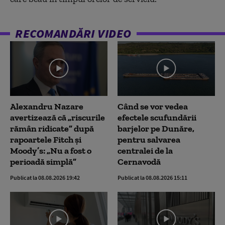
RECOMANDĂRI VIDEO
Alexandru Nazare
Când se vor vedea
avertizează că „riscurile
efectele scufundării
rămân ridicate” după
barjelor pe Dunăre,
rapoartele Fitch și
pentru salvarea
Moody’s: „Nu a fost o
centralei de la
perioadă simplă”
Cernavodă
Publicat la 08.08.2026 19:42
Publicat la 08.08.2026 15:11