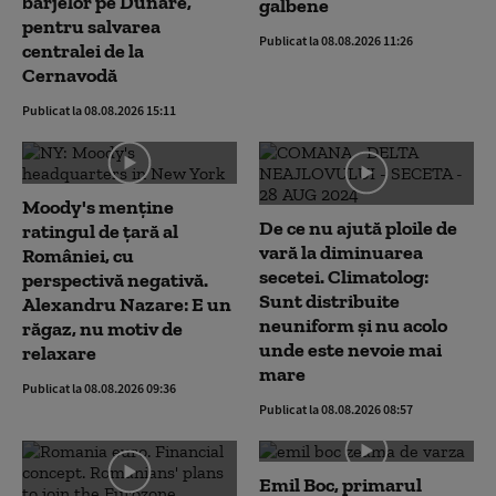
barjelor pe Dunăre,
galbene
pentru salvarea
Publicat la 08.08.2026 11:26
centralei de la
Cernavodă
Publicat la 08.08.2026 15:11
Moody's menține
De ce nu ajută ploile de
ratingul de țară al
vară la diminuarea
României, cu
secetei. Climatolog:
perspectivă negativă.
Sunt distribuite
Alexandru Nazare: E un
neuniform și nu acolo
răgaz, nu motiv de
unde este nevoie mai
relaxare
mare
Publicat la 08.08.2026 09:36
Publicat la 08.08.2026 08:57
Emil Boc, primarul