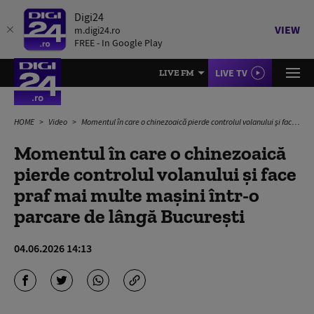
Digi24
VIEW
m.digi24.ro
FREE - In Google Play
LIVE TV
LIVE FM
HOME
Video
Momentul în care o chinezoaică pierde controlul volanului și face praf mai multe mașini într-o parcare de lângă București
Momentul în care o chinezoaică
pierde controlul volanului și face
praf mai multe mașini într-o
parcare de lângă București
04.06.2026 14:13