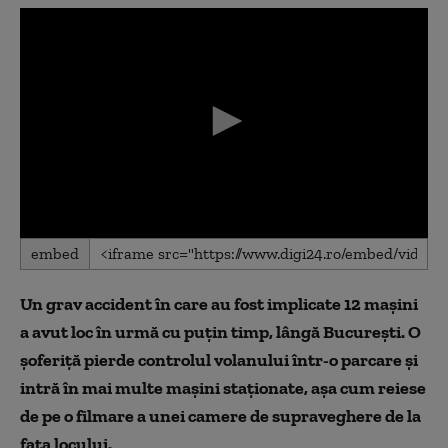
0
embed
seconds
of
0
Un grav accident în care au fost implicate 12 mașini
seconds
a avut loc în urmă cu puțin timp, lângă București. O
șoferiță pierde controlul volanului într-o parcare și
intră în mai multe mașini staționate, așa cum reiese
de pe o filmare a unei camere de supraveghere de la
fața locului.