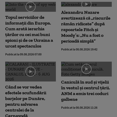
Alexandru Nazare
Topul serviciilor de
avertizează că „riscurile
informații din Europa.
rămân ridicate” după
Cum arată ierarhia
rapoartele Fitch și
țărilor cu cei mai buni
Moody’s: „Nu a fost o
spioni și de ce Ucraina a
perioadă simplă”
urcat spectaculos
Publicat la 08.08.2026 19:42
Publicat la 09.08.2026 07:00
Caniculă în sud și vijelii
Când se vor vedea
în vestul și centrul țării.
efectele scufundării
ANM a emis trei coduri
barjelor pe Dunăre,
galbene
pentru salvarea
Publicat la 08.08.2026 11:26
centralei de la
Cernavodă