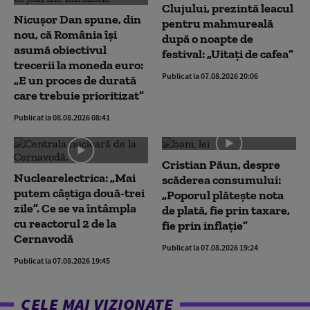
Clujului, prezintă leacul
Nicușor Dan spune, din
pentru mahmureală
nou, că România își
după o noapte de
asumă obiectivul
festival: „Uitați de cafea”
trecerii la moneda euro:
Publicat la 07.08.2026 20:06
„E un proces de durată
care trebuie prioritizat”
Publicat la 08.08.2026 08:41
Cristian Păun, despre
Nuclearelectrica: „Mai
scăderea consumului:
putem câștiga două-trei
„Poporul plătește nota
zile”. Ce se va întâmpla
de plată, fie prin taxare,
cu reactorul 2 de la
fie prin inflație”
Cernavodă
Publicat la 07.08.2026 19:24
Publicat la 07.08.2026 19:45
CELE MAI VIZIONATE