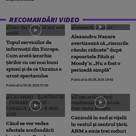
RECOMANDĂRI VIDEO
Alexandru Nazare
Topul serviciilor de
avertizează că „riscurile
informații din Europa.
rămân ridicate” după
Cum arată ierarhia
rapoartele Fitch și
țărilor cu cei mai buni
Moody’s: „Nu a fost o
spioni și de ce Ucraina a
perioadă simplă”
urcat spectaculos
Publicat la 08.08.2026 19:42
Publicat la 09.08.2026 07:00
Caniculă în sud și vijelii
Când se vor vedea
în vestul și centrul țării.
efectele scufundării
ANM a emis trei coduri