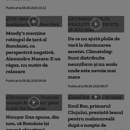
Publicat la 08.08.2026 15:11
Moody's menține
De ce nu ajută ploile de
ratingul de țară al
vară la diminuarea
României, cu
secetei. Climatolog:
perspectivă negativă.
Sunt distribuite
Alexandru Nazare: E un
neuniform și nu acolo
răgaz, nu motiv de
unde este nevoie mai
relaxare
mare
Publicat la 08.08.2026 09:36
Publicat la 08.08.2026 08:57
Emil Boc, primarul
Clujului, prezintă leacul
Nicușor Dan spune, din
pentru mahmureală
nou, că România își
după o noapte de
asumă obiectivul