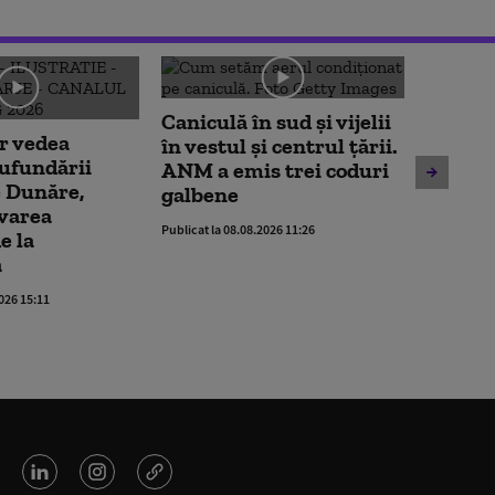
Caniculă în sud și vijelii
Moody'
r vedea
în vestul și centrul țării.
ratingu
cufundării
ANM a emis trei coduri
Români
e Dunăre,
galbene
perspe
varea
Alexan
Publicat la 08.08.2026 11:26
e la
răgaz,
ă
relaxa
2026 15:11
Publicat la 