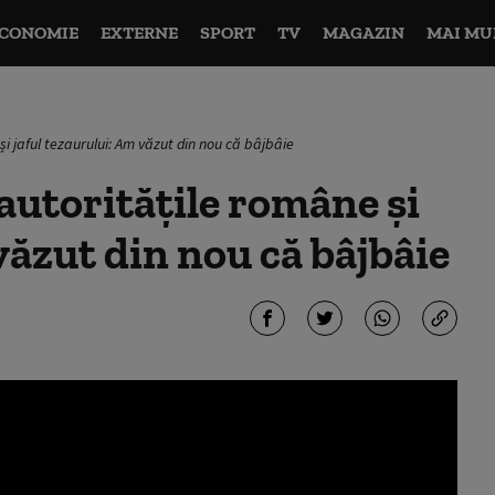
CONOMIE
EXTERNE
SPORT
TV
MAGAZIN
MAI MU
i jaful tezaurului: Am văzut din nou că bâjbâie
autorităţile române și
văzut din nou că bâjbâie