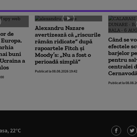
Alexandru Nazare
lor de
avertizează că „riscurile
Când se vo
 Europa.
rămân ridicate” după
efectele s
arhia
rapoartele Fitch și
barjelor p
 mai buni
Moody’s: „Nu a fost o
pentru sal
 Ucraina a
perioadă simplă”
centralei d
ulos
Publicat la 08.08.2026 19:42
Cernavod
:00
Publicat la 08.08.
asa, 22°C