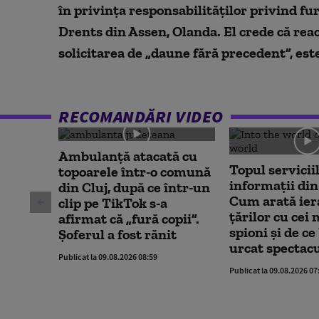
în privinţa responsabilităţilor privind f
Drents din Assen, Olanda. El crede că reac
solicitarea de „daune fără precedent”, es
RECOMANDĂRI VIDEO
Ambulanţă atacată cu
Topul servicii
topoarele într-o comună
informații din
din Cluj, după ce într-un
Cum arată ier
clip pe TikTok s-a
țărilor cu cei
afirmat că „fură copii”.
spioni și de ce
Șoferul a fost rănit
urcat spectac
Publicat la 09.08.2026 08:59
Publicat la 09.08.2026 07