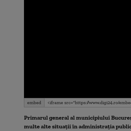
0
embed
seconds
of
0
Primarul general al municipiului Bucureşti
seconds
Volume
90%
multe alte situaţii în administraţia public