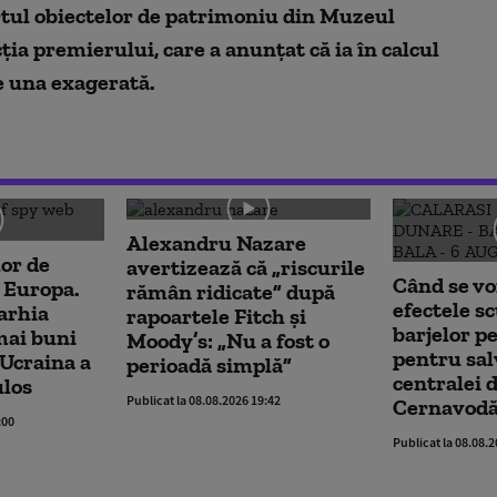
urtul obiectelor de patrimoniu din Muzeul
ţia premierului, care a anunţat că ia în calcul
te una exagerată.
Alexandru Nazare
lor de
avertizează că „riscurile
Când se vo
 Europa.
rămân ridicate” după
efectele s
arhia
rapoartele Fitch și
barjelor p
 mai buni
Moody’s: „Nu a fost o
pentru sal
 Ucraina a
perioadă simplă”
centralei d
ulos
Publicat la 08.08.2026 19:42
Cernavod
:00
Publicat la 08.08.