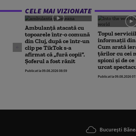
CELE MAI VIZIONATE
Ambulanţă atacată cu
Topul servicii
topoarele într-o comună
informații din
din Cluj, după ce într-un
Cum arată ier
clip pe TikTok s-a
țărilor cu cei
afirmat că „fură copii”.
spioni și de ce
Șoferul a fost rănit
urcat spectac
Publicat la 09.08.2026 08:59
Publicat la 09.08.2026 07
București Băne