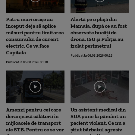
Patru mari orașe au
Alertă pe o plajă din
început deja să aplice
Mamaia, după ce au fost
măsuri pentru limitarea
observate bucăți de
consumului de curent
dronă. ISU și Poliția au
electric. Ce va face
izolat perimetrul
Capitala
Publicat la 06.08.2026 00:15
Publicat la 06.08.2026 00:18
Amenzi pentru cei care
Un asistent medical din
deranjează călătorii în
SUA pune la pământ un
mijloacele de transport
pacient violent. Ce nu a
ale STB. Pentru ce se vor
știut bărbatul agresiv