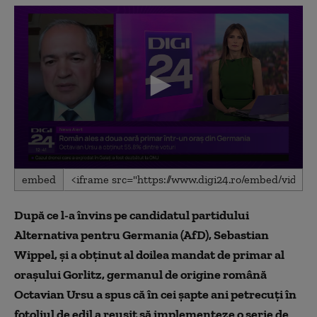
0
embed
seconds
of
5
După ce l-a învins pe candidatul partidului
minutes,
42
Alternativa pentru Germania (AfD), Sebastian
seconds
Wippel, și a obținut al doilea mandat de primar al
orașului Gorlitz, germanul de origine română
Octavian Ursu a spus că în cei șapte ani petrecuți în
fotoliul de edil a reușit să implementeze o serie de