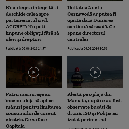
Noua lege a integrității
Unitatea 2 de la
deschide calea spre
Cernavodă ar putea fi
parteneriatul civil.
oprită dacă Dunărea
ACCEPT: Nu poți
continuă să scadă. Ce
impune obligații fără să
spune directorul
oferi și drepturi
centralei
Publicat la 06.08.2026 14:57
Publicat la 06.08.2026 10:56
Patru mari orașe au
Alertă pe o plajă din
început deja să aplice
Mamaia, după ce au fost
măsuri pentru limitarea
observate bucăți de
consumului de curent
dronă. ISU și Poliția au
electric. Ce va face
izolat perimetrul
Capitala
Publicat la 06.08.2026 00:15