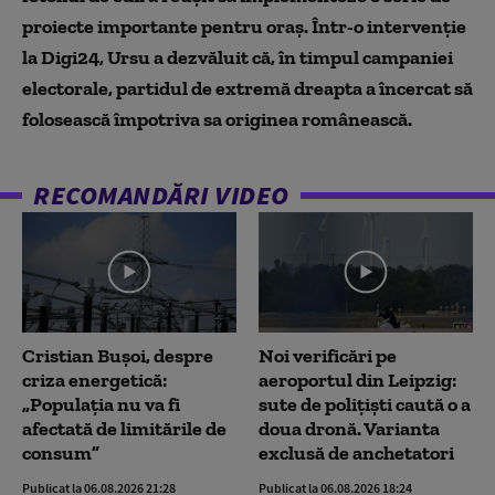
proiecte importante pentru oraș. Într-o intervenție
la Digi24, Ursu a dezvăluit că, în timpul campaniei
electorale, partidul de extremă dreapta a încercat să
folosească împotriva sa originea românească.
RECOMANDĂRI VIDEO
Cristian Bușoi, despre
Noi verificări pe
criza energetică:
aeroportul din Leipzig:
„Populația nu va fi
sute de polițiști caută o a
afectată de limitările de
doua dronă. Varianta
consum”
exclusă de anchetatori
Publicat la 06.08.2026 21:28
Publicat la 06.08.2026 18:24