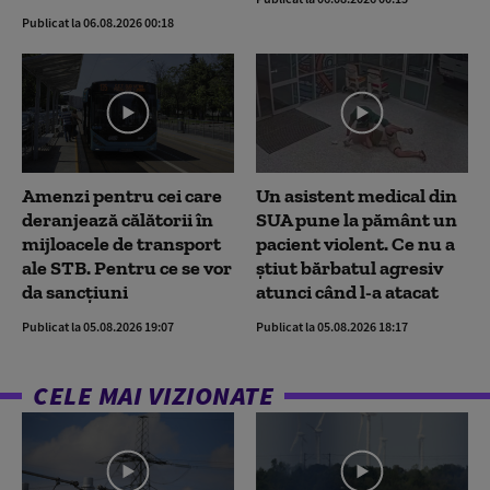
Publicat la 06.08.2026 00:18
Amenzi pentru cei care
Un asistent medical din
deranjează călătorii în
SUA pune la pământ un
mijloacele de transport
pacient violent. Ce nu a
ale STB. Pentru ce se vor
știut bărbatul agresiv
da sancțiuni
atunci când l-a atacat
Publicat la 05.08.2026 19:07
Publicat la 05.08.2026 18:17
CELE MAI VIZIONATE