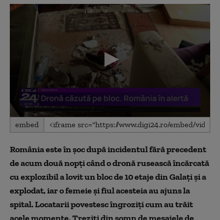
0
embed
seconds
of
3
România este în șoc după incidentul fără precedent
minutes,
40
de acum două nopți când o dronă rusească încărcată
seconds
cu explozibil a lovit un bloc de 10 etaje din Galați și a
explodat, iar o femeie și fiul acesteia au ajuns la
spital. Locatarii povestesc îngroziți cum au trăit
acele momente. Treziți din somn de mesajele de