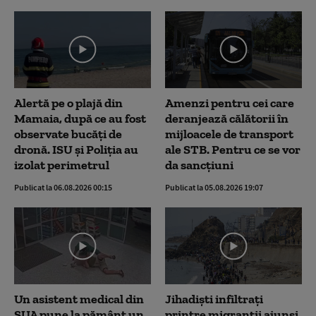
Alertă pe o plajă din
Amenzi pentru cei care
Mamaia, după ce au fost
deranjează călătorii în
observate bucăți de
mijloacele de transport
dronă. ISU și Poliția au
ale STB. Pentru ce se vor
izolat perimetrul
da sancțiuni
Publicat la 06.08.2026 00:15
Publicat la 05.08.2026 19:07
Un asistent medical din
Jihadiști infiltrați
SUA pune la pământ un
printre migranții ajunși