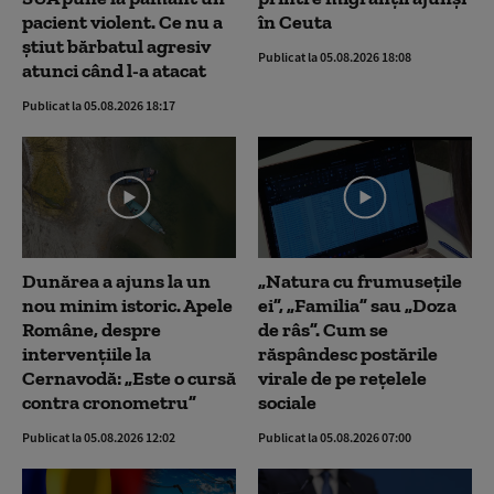
pacient violent. Ce nu a
în Ceuta
știut bărbatul agresiv
Publicat la 05.08.2026 18:08
atunci când l-a atacat
Publicat la 05.08.2026 18:17
Dunărea a ajuns la un
„Natura cu frumusețile
nou minim istoric. Apele
ei”, „Familia” sau „Doza
Române, despre
de râs”. Cum se
intervențiile la
răspândesc postările
Cernavodă: „Este o cursă
virale de pe rețelele
contra cronometru”
sociale
Publicat la 05.08.2026 12:02
Publicat la 05.08.2026 07:00