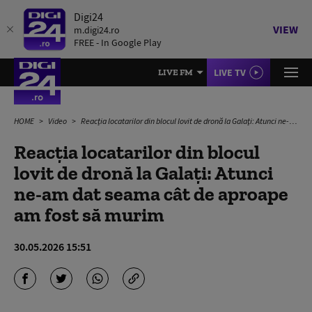
Digi24
VIEW
m.digi24.ro
FREE - In Google Play
LIVE TV
LIVE FM
HOME
Video
Reacția locatarilor din blocul lovit de dronă la Galați: Atunci ne-am dat seama cât de aproape am fost să murim
Reacția locatarilor din blocul
lovit de dronă la Galați: Atunci
ne-am dat seama cât de aproape
am fost să murim
30.05.2026 15:51