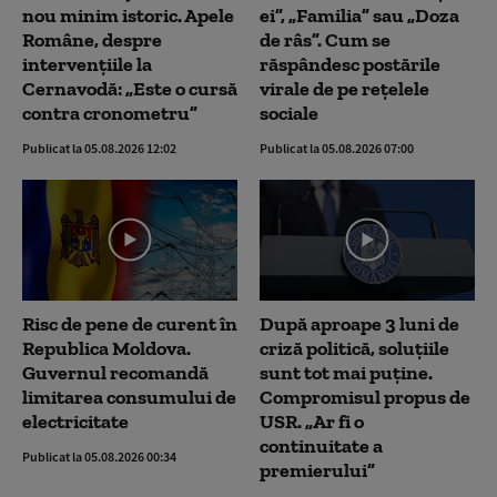
nou minim istoric. Apele
ei”, „Familia” sau „Doza
Române, despre
de râs”. Cum se
intervențiile la
răspândesc postările
Cernavodă: „Este o cursă
virale de pe rețelele
contra cronometru”
sociale
Publicat la 05.08.2026 12:02
Publicat la 05.08.2026 07:00
Risc de pene de curent în
După aproape 3 luni de
Republica Moldova.
criză politică, soluțiile
Guvernul recomandă
sunt tot mai puține.
limitarea consumului de
Compromisul propus de
electricitate
USR. „Ar fi o
continuitate a
Publicat la 05.08.2026 00:34
premierului”