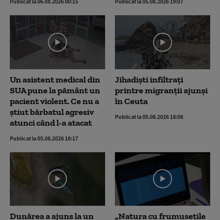
Publicat la 06.08.2026 00:15
Publicat la 05.08.2026 19:07
Un asistent medical din
Jihadiști infiltrați
SUA pune la pământ un
printre migranții ajunși
pacient violent. Ce nu a
în Ceuta
știut bărbatul agresiv
Publicat la 05.08.2026 18:08
atunci când l-a atacat
Publicat la 05.08.2026 18:17
Dunărea a ajuns la un
„Natura cu frumusețile