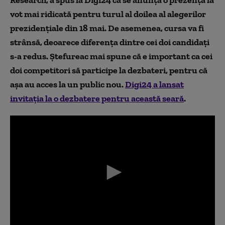
Research, a spus la Digi24 că se anunță o prezență la
vot mai ridicată pentru turul al doilea al alegerilor
prezidențiale din 18 mai. De asemenea, cursa va fi
strânsă, deoarece diferența dintre cei doi candidați
s-a redus. Ștefureac mai spune că e important ca cei
doi competitori să participe la dezbateri, pentru că
așa au acces la un public nou.
Digi24 a lansat
invitația la o dezbatere pentru această seară
.