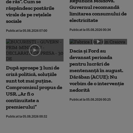
Republica Moldova.
de râs”. Cum se
Guvernul recomandă
răspândesc postările
limitarea consumului de
virale de pe rețelele
electricitate
sociale
Publicat la 05.08.2026 00:34
Publicat la 05.08.2026 07:00
Dacia și Ford au
devansat perioada
pentru lucrări de
După aproape 3 luni de
mentenanță în august.
criză politică, soluțiile
Dărăban (ACUE): Nu
sunt tot mai puține.
vorbim de o intervenție
Compromisul propus de
nedorită
USR. „Ar fi o
continuitate a
Publicat la 05.08.2026 00:25
premierului”
Publicat la 05.08.2026 00:32