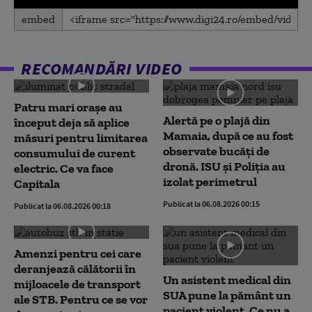
0
embed
seconds
of
0
seconds
RECOMANDĂRI VIDEO
Patru mari orașe au
Alertă pe o plajă din
început deja să aplice
Mamaia, după ce au fost
măsuri pentru limitarea
observate bucăți de
consumului de curent
dronă. ISU și Poliția au
electric. Ce va face
izolat perimetrul
Capitala
Publicat la 06.08.2026 00:15
Publicat la 06.08.2026 00:18
Amenzi pentru cei care
deranjează călătorii în
Un asistent medical din
mijloacele de transport
SUA pune la pământ un
ale STB. Pentru ce se vor
pacient violent. Ce nu a