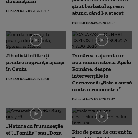
da sancțiuni
știut bărbatul agresiv
Publicat la 05.08.2026 19:07
atunci când l-a atacat
Publicat la 05.08.2026 18:17
Jihadiști infiltrați
Dunărea a ajuns la un
printre migranții ajunși
nou minim istoric. Apele
în Ceuta
Române, despre
intervențiile la
Publicat la 05.08.2026 18:08
Cernavodă: „Este o cursă
contra cronometru”
Publicat la 05.08.2026 12:02
„Natura cu frumusețile
Risc de pene de curent în
ei”, „Familia” sau „Doza