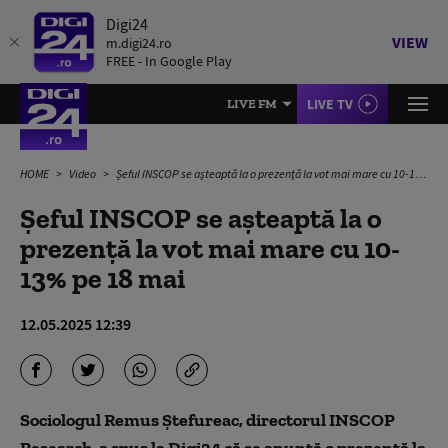
Digi24
VIEW
m.digi24.ro
FREE - In Google Play
LIVE TV
LIVE FM
HOME
Video
Șeful INSCOP se așteaptă la o prezență la vot mai mare cu 10-13% pe 18 mai
Șeful INSCOP se așteaptă la o
prezență la vot mai mare cu 10-
13% pe 18 mai
12.05.2025 12:39
Sociologul Remus Ștefureac, directorul INSCOP