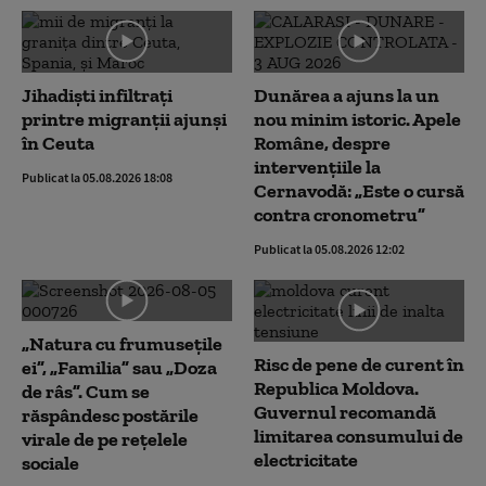
Jihadiști infiltrați
Dunărea a ajuns la un
printre migranții ajunși
nou minim istoric. Apele
în Ceuta
Române, despre
intervențiile la
Publicat la 05.08.2026 18:08
Cernavodă: „Este o cursă
contra cronometru”
Publicat la 05.08.2026 12:02
„Natura cu frumusețile
Risc de pene de curent în
ei”, „Familia” sau „Doza
Republica Moldova.
de râs”. Cum se
Guvernul recomandă
răspândesc postările
limitarea consumului de
virale de pe rețelele
electricitate
sociale