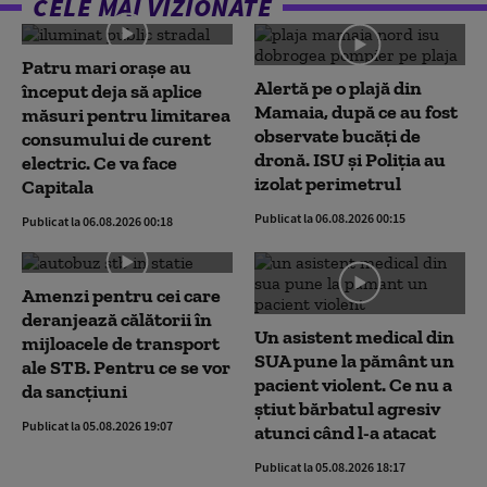
CELE MAI VIZIONATE
Patru mari orașe au
Alertă pe o plajă din
început deja să aplice
Mamaia, după ce au fost
măsuri pentru limitarea
observate bucăți de
consumului de curent
dronă. ISU și Poliția au
electric. Ce va face
izolat perimetrul
Capitala
Publicat la 06.08.2026 00:15
Publicat la 06.08.2026 00:18
Amenzi pentru cei care
deranjează călătorii în
Un asistent medical din
mijloacele de transport
SUA pune la pământ un
ale STB. Pentru ce se vor
pacient violent. Ce nu a
da sancțiuni
știut bărbatul agresiv
Publicat la 05.08.2026 19:07
atunci când l-a atacat
Publicat la 05.08.2026 18:17