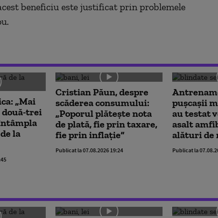
cest beneficiu este justificat prin problemele
ou.
Cristian Păun, despre
Antrename
ica: „Mai
scăderea consumului:
pușcașii m
 două-trei
„Poporul plătește nota
au testat 
a întâmpla
de plată, fie prin taxare,
asalt amfi
de la
fie prin inflație”
alături de
Publicat la 07.08.2026 19:24
Publicat la 07.08.
:45