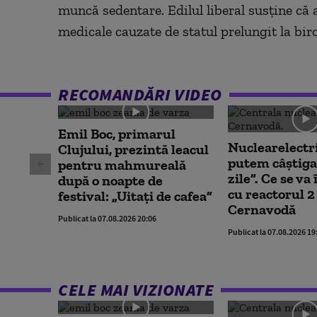
muncă sedentare. Edilul liberal susține că a
medicale cauzate de statul prelungit la bir
RECOMANDĂRI VIDEO
Emil Boc, primarul
Nuclearelectr
Clujului, prezintă leacul
putem câștiga
pentru mahmureală
zile”. Ce se v
după o noapte de
cu reactorul 2 
festival: „Uitați de cafea”
Cernavodă
Publicat la 07.08.2026 20:06
Publicat la 07.08.2026 19
CELE MAI VIZIONATE