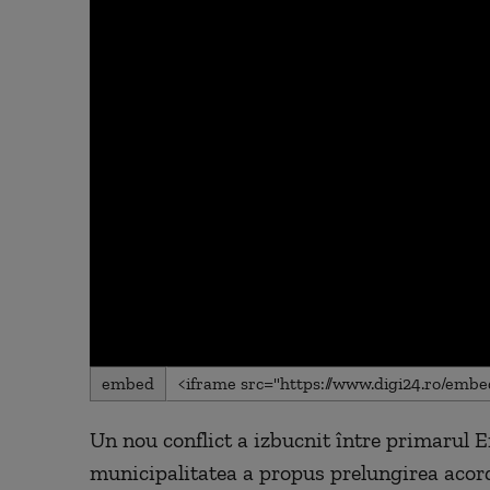
0
embed
seconds
of
0
Un nou conflict a izbucnit între primarul E
seconds
Volume
90%
municipalitatea a propus prelungirea acord