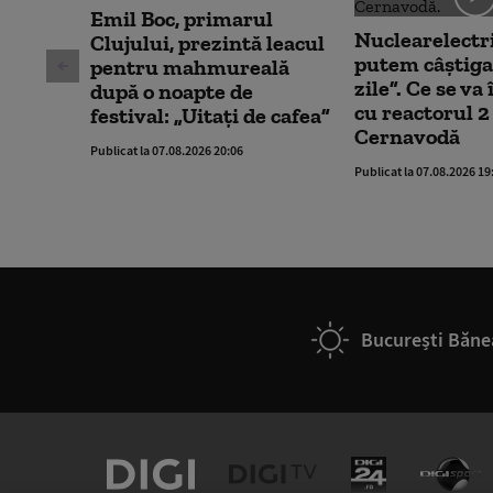
Emil Boc, primarul
Nuclearelectr
Clujului, prezintă leacul
putem câștiga
pentru mahmureală
zile”. Ce se v
după o noapte de
cu reactorul 2 
festival: „Uitați de cafea”
Cernavodă
Publicat la 07.08.2026 20:06
Publicat la 07.08.2026 19
București Băne