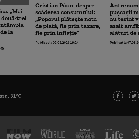
Cristian Păun, despre
Antrename
ica: „Mai
scăderea consumului:
pușcașii m
 două-trei
„Poporul plătește nota
au testat 
a întâmpla
de plată, fie prin taxare,
asalt amfi
de la
fie prin inflație”
alături de
Publicat la 07.08.2026 19:24
Publicat la 07.08.
:45
asa, 31°C