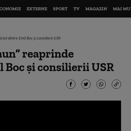
CONOMIE
EXTERNE
SPORT
TV
MAGAZIN
MAI MU
ctul dintre Emil Boc și consilierii USR
caun” reaprinde
l Boc și consilierii USR