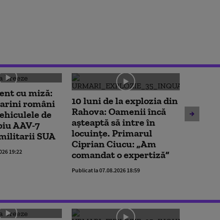
nt cu miză:
Imagin
10 luni de la explozia din
arini români
ambula
Rahova: Oamenii încă
vehiculele de
transpo
așteaptă să intre în
biu AAV-7
fetiță 
locuințe. Primarul
 militarii SUA
cumper
Ciprian Ciucu: „Am
legum
2026 19:22
comandat o expertiză”
Publicat la 
Publicat la 07.08.2026 18:59