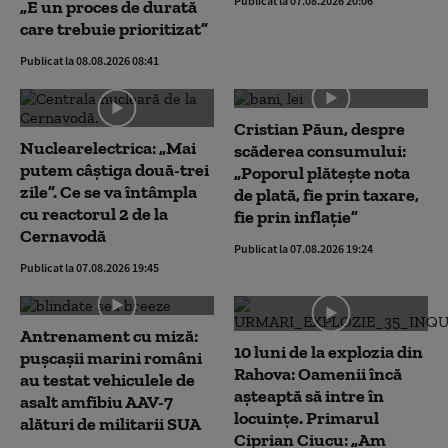
Publicat la 07.08.2026 20:06
„E un proces de durată
care trebuie prioritizat”
Publicat la 08.08.2026 08:41
Cristian Păun, despre
Nuclearelectrica: „Mai
scăderea consumului:
putem câștiga două-trei
„Poporul plătește nota
zile”. Ce se va întâmpla
de plată, fie prin taxare,
cu reactorul 2 de la
fie prin inflație”
Cernavodă
Publicat la 07.08.2026 19:24
Publicat la 07.08.2026 19:45
Antrenament cu miză:
10 luni de la explozia din
pușcașii marini români
Rahova: Oamenii încă
au testat vehiculele de
așteaptă să intre în
asalt amfibiu AAV-7
locuințe. Primarul
alături de militarii SUA
Ciprian Ciucu: „Am