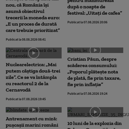
pentru mahmureală
nou, că România își
după o noapte de
asumă obiectivul
festival: „Uitați de cafea”
trecerii la moneda euro:
Publicat la 07.08.2026 20:06
„E un proces de durată
care trebuie prioritizat”
Publicat la 08.08.2026 08:41
Cristian Păun, despre
Nuclearelectrica: „Mai
scăderea consumului:
putem câștiga două-trei
„Poporul plătește nota
zile”. Ce se va întâmpla
de plată, fie prin taxare,
cu reactorul 2 de la
fie prin inflație”
Cernavodă
Publicat la 07.08.2026 19:24
Publicat la 07.08.2026 19:45
Antrenament cu miză:
10 luni de la explozia din
pușcașii marini români