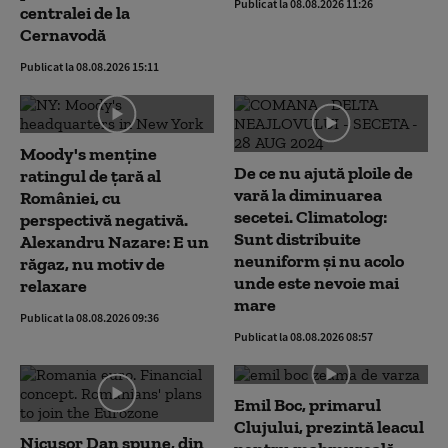
Publicat la 08.08.2026 11:26
centralei de la
Cernavodă
Publicat la 08.08.2026 15:11
Moody's menține
De ce nu ajută ploile de
ratingul de țară al
vară la diminuarea
României, cu
secetei. Climatolog:
perspectivă negativă.
Sunt distribuite
Alexandru Nazare: E un
neuniform și nu acolo
răgaz, nu motiv de
unde este nevoie mai
relaxare
mare
Publicat la 08.08.2026 09:36
Publicat la 08.08.2026 08:57
Emil Boc, primarul
Clujului, prezintă leacul
Nicușor Dan spune, din