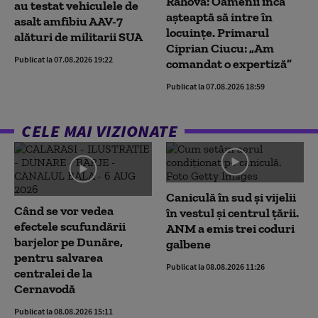
Rahova: Oamenii încă
au testat vehiculele de
așteaptă să intre în
asalt amfibiu AAV-7
locuințe. Primarul
alături de militarii SUA
Ciprian Ciucu: „Am
Publicat la 07.08.2026 19:22
comandat o expertiză”
Publicat la 07.08.2026 18:59
CELE MAI VIZIONATE
Caniculă în sud și vijelii
Când se vor vedea
în vestul și centrul țării.
efectele scufundării
ANM a emis trei coduri
barjelor pe Dunăre,
galbene
pentru salvarea
Publicat la 08.08.2026 11:26
centralei de la
Cernavodă
Publicat la 08.08.2026 15:11