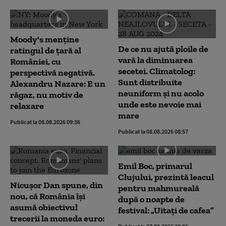
Moody's menține
De ce nu ajută ploile de
ratingul de țară al
vară la diminuarea
României, cu
secetei. Climatolog:
perspectivă negativă.
Sunt distribuite
Alexandru Nazare: E un
neuniform și nu acolo
răgaz, nu motiv de
unde este nevoie mai
relaxare
mare
Publicat la 08.08.2026 09:36
Publicat la 08.08.2026 08:57
Emil Boc, primarul
Clujului, prezintă leacul
Nicușor Dan spune, din
pentru mahmureală
nou, că România își
după o noapte de
asumă obiectivul
festival: „Uitați de cafea”
trecerii la moneda euro: