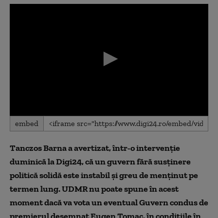
0
embed
seconds
of
0
Tanczos Barna a avertizat, într-o intervenție
seconds
duminică la Digi24, că un guvern fără susținere
politică solidă este instabil și greu de menținut pe
termen lung. UDMR nu poate spune în acest
moment dacă va vota un eventual Guvern condus de
premierul desemnat Eugen Tomac, în condițiile în