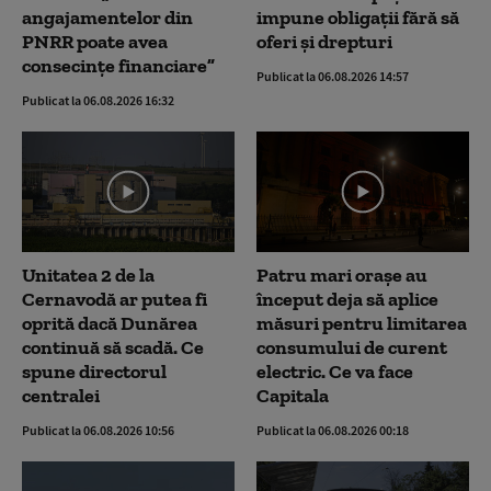
angajamentelor din
impune obligații fără să
PNRR poate avea
oferi și drepturi
consecințe financiare”
Publicat la 06.08.2026 14:57
Publicat la 06.08.2026 16:32
Unitatea 2 de la
Patru mari orașe au
Cernavodă ar putea fi
început deja să aplice
oprită dacă Dunărea
măsuri pentru limitarea
continuă să scadă. Ce
consumului de curent
spune directorul
electric. Ce va face
centralei
Capitala
Publicat la 06.08.2026 10:56
Publicat la 06.08.2026 00:18