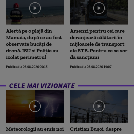
Alertă pe o plajă din
Amenzi pentru cei care
Mamaia, după ce au fost
deranjează călătorii în
observate bucăți de
mijloacele de transport
dronă. ISU și Poliția au
ale STB. Pentru ce se vor
izolat perimetrul
da sancțiuni
Publicat la 06.08.2026 00:15
Publicat la 05.08.2026 19:07
CELE MAI VIZIONATE
Meteorologii au emis noi
Cristian Bușoi, despre