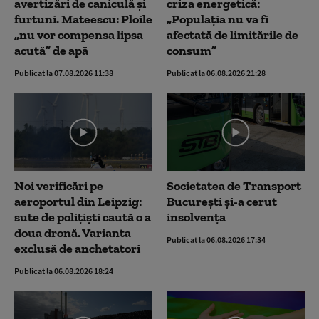
avertizări de caniculă și
criza energetică:
furtuni. Mateescu: Ploile
„Populația nu va fi
„nu vor compensa lipsa
afectată de limitările de
acută” de apă
consum”
Publicat la 07.08.2026 11:38
Publicat la 06.08.2026 21:28
Noi verificări pe
Societatea de Transport
aeroportul din Leipzig:
București și-a cerut
sute de polițiști caută o a
insolvența
doua dronă. Varianta
Publicat la 06.08.2026 17:34
exclusă de anchetatori
Publicat la 06.08.2026 18:24