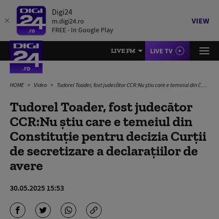
Digi24
VIEW
m.digi24.ro
FREE - In Google Play
LIVE TV
LIVE FM
HOME
Video
Tudorel Toader, fost judecător CCR:Nu știu care e temeiul din Constituție pentru decizia Curții de secretizare a declarațiilor de avere
Tudorel Toader, fost judecător
CCR:Nu știu care e temeiul din
Constituție pentru decizia Curții
de secretizare a declarațiilor de
avere
30.05.2025 15:53