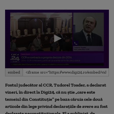
0
embed
seconds
of
7
Fostul judecător al CCR, Tudorel Toader, a declarat
minutes,
52
vineri, în direct la Digi24, că nu știe „care este
seconds
temeiul din Constituție” pe baza căruia cele două
articole din lege privind declarațiile de avere au fost
declarate neconstituționale. El a subliniat, de