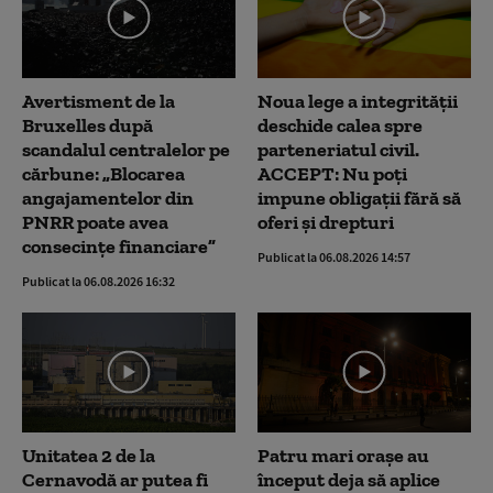
Avertisment de la
Noua lege a integrității
Bruxelles după
deschide calea spre
scandalul centralelor pe
parteneriatul civil.
cărbune: „Blocarea
ACCEPT: Nu poți
angajamentelor din
impune obligații fără să
PNRR poate avea
oferi și drepturi
consecințe financiare”
Publicat la 06.08.2026 14:57
Publicat la 06.08.2026 16:32
Unitatea 2 de la
Patru mari orașe au
Cernavodă ar putea fi
început deja să aplice