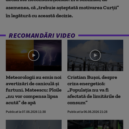
asemenea, că „trebuie așteptată motivarea Curții”
în legătură cu această decizie.
RECOMANDĂRI VIDEO
Meteorologii au emis noi
Cristian Bușoi, despre
avertizări de caniculă și
criza energetică:
furtuni. Mateescu: Ploile
„Populația nu va fi
„nu vor compensa lipsa
afectată de limitările de
acută” de apă
consum”
Publicat la 07.08.2026 11:38
Publicat la 06.08.2026 21:28