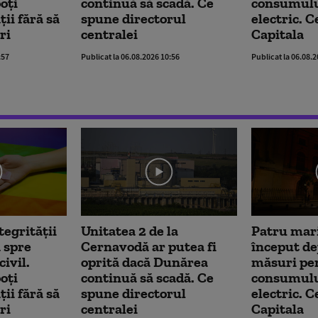
oți
continuă să scadă. Ce
consumulu
ii fără să
spune directorul
electric. C
ri
centralei
Capitala
:57
Publicat la 06.08.2026 10:56
Publicat la 06.08.
tegrității
Unitatea 2 de la
Patru mari
 spre
Cernavodă ar putea fi
început dej
ivil.
oprită dacă Dunărea
măsuri pe
oți
continuă să scadă. Ce
consumulu
ii fără să
spune directorul
electric. C
ri
centralei
Capitala