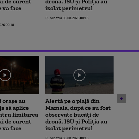
i de curent
dronă. ISU și Poliția au
ale STB
e va face
izolat perimetrul
da san
Publicat la 06.08.2026 00:15
Publicat la 
2026 00:18
 orașe au
Alertă pe o plajă din
Amenzi
a să aplice
Mamaia, după ce au fost
deranje
ntru limitarea
observate bucăți de
mijloa
i de curent
dronă. ISU și Poliția au
ale STB
e va face
izolat perimetrul
da san
Publicat la 06.08.2026 00:15
Publicat la 