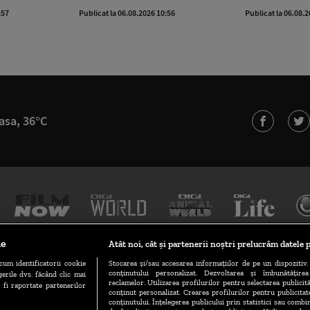
:57
Publicat la 06.08.2026 10:56
Publicat la 06.08.
asa, 36°C
le
Atât noi, cât și partenerii noștri prelucrăm datele p
cum identificatorii cookie
Stocarea și/sau accesarea informațiilor de pe un dispozitiv. 
conținutului personalizat. Dezvoltarea și îmbunătățire
erile dvs. făcând clic mai
TERMENI ȘI CONDIȚII
POLITICA DE CONFIDENȚIALITATE
reclamelor. Utilizarea profilurilor pentru selectarea publicită
 fi raportate partenerilor
conținut personalizat. Crearea profilurilor pentru publicita
conținutului. Înțelegerea publicului prin statistici sau combin