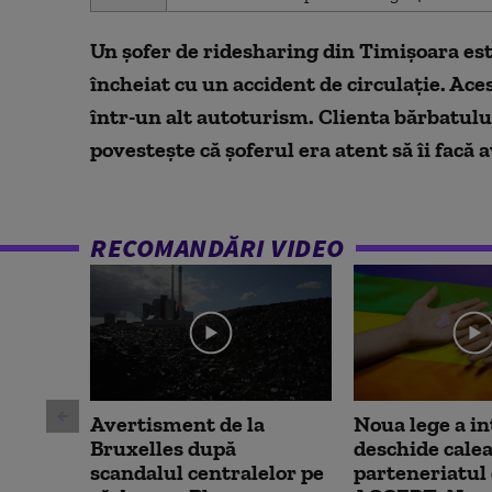
seconds
of
1
Un șofer de ridesharing din Timișoara est
minute,
9
încheiat cu un accident de circulație. Aces
seconds
Volume
90%
într-un alt autoturism. Clienta bărbatului
povestește că șoferul era atent să îi facă a
RECOMANDĂRI VIDEO
Avertisment de la
Noua lege a in
Bruxelles după
deschide calea
scandalul centralelor pe
parteneriatul c