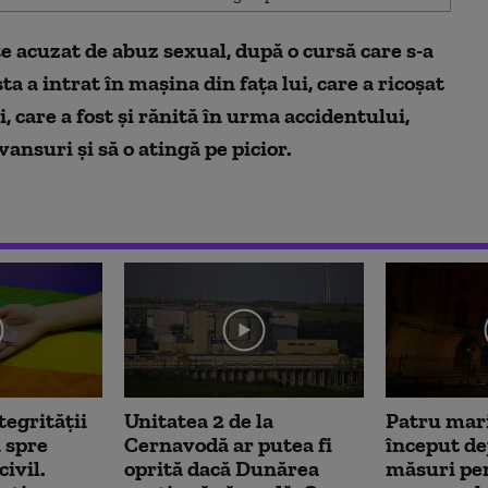
e acuzat de abuz sexual, după o cursă care s-a
ta a intrat în mașina din fața lui, care a ricoșat
, care a fost și rănită în urma accidentului,
vansuri și să o atingă pe picior.
tegrității
Unitatea 2 de la
Patru mari
 spre
Cernavodă ar putea fi
început dej
ivil.
oprită dacă Dunărea
măsuri pe