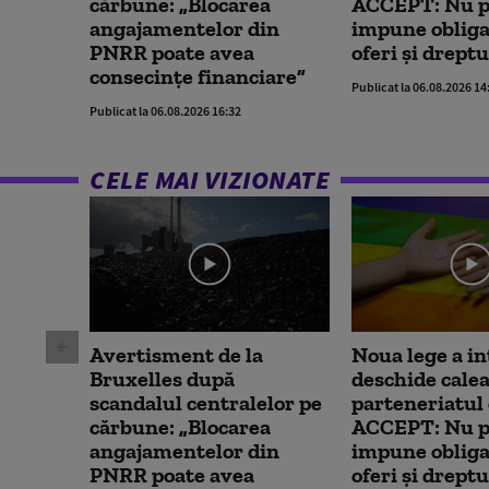
cărbune: „Blocarea
ACCEPT: Nu p
angajamentelor din
impune obligaț
PNRR poate avea
oferi și dreptu
consecințe financiare”
Publicat la 06.08.2026 14
Publicat la 06.08.2026 16:32
CELE MAI VIZIONATE
Avertisment de la
Noua lege a in
Bruxelles după
deschide calea
scandalul centralelor pe
parteneriatul c
cărbune: „Blocarea
ACCEPT: Nu p
angajamentelor din
impune obligaț
PNRR poate avea
oferi și dreptu