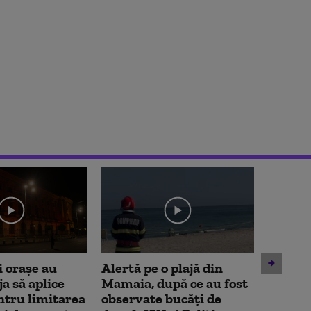
 orașe au
Alertă pe o plajă din
Amenzi
a să aplice
Mamaia, după ce au fost
deranje
ntru limitarea
observate bucăți de
mijloa