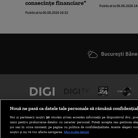
consecințe financiare”
Publicat la 06.08.2026 14
Publicat la 06.08.2026 16:32
București Băne
Nouă ne pasă ca datele tale personale să rămână confidenția
Noi și partenerii noștri
30
stocăm și/sau accesăm informații pe dispozitivul dvs., pre
unici pentru prelucrarea datelor cu caracter personal. Puteți accepta sau gestiona aleg
jos sau în orice moment, pe pagina cu politica de confidențialitate. Aceste alegeri vor
noștri și nu vă vor afecta navigarea.
Mai multe detalii