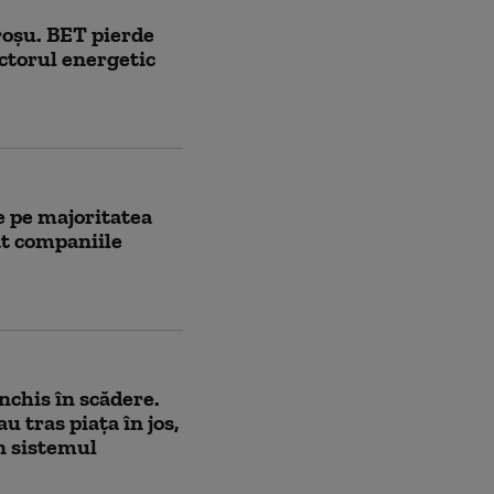
roșu. BET pierde
ectorul energetic
e pe majoritatea
at companiile
nchis în scădere.
 tras piața în jos,
n sistemul