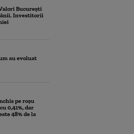
Valori București
nii. Investitorii
niei
Cum au evoluat
închis pe roșu
cu 0,41%, dar
este 48% de la