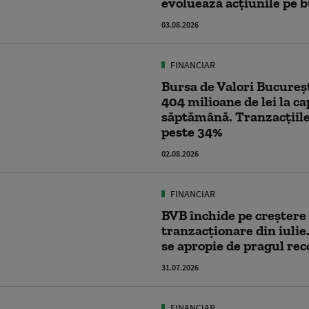
evoluează acțiunile pe 
03.08.2026
FINANCIAR
Bursa de Valori Bucureșt
404 milioane de lei la ca
săptămână. Tranzacțiile
peste 34%
02.08.2026
FINANCIAR
BVB închide pe creștere
tranzacționare din iulie.
se apropie de pragul rec
31.07.2026
FINANCIAR