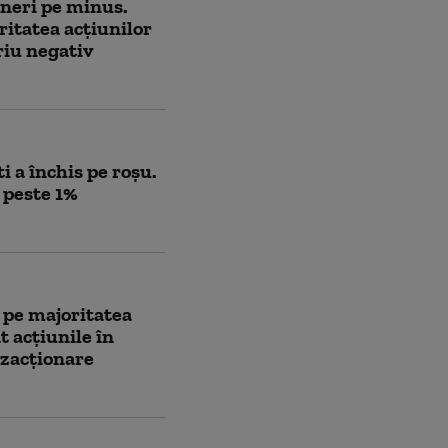
ineri pe minus.
ritatea acțiunilor
riu negativ
i a închis pe roșu.
 peste 1%
 pe majoritatea
t acțiunile în
nzacționare