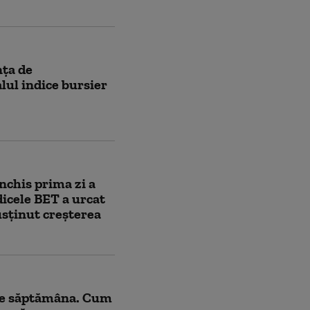
nța de
lul indice bursier
închis prima zi a
dicele BET a urcat
usținut creșterea
re săptămâna. Cum