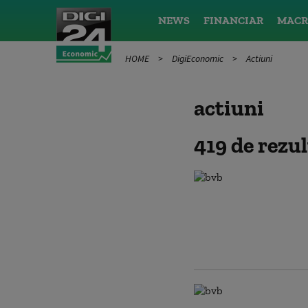
NEWS
FINANCIAR
MACR
HOME
DigiEconomic
Actiuni
actiuni
419 de rezu