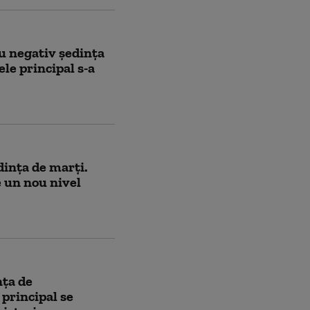
u negativ ședința
ele principal s-a
dința de marți.
e un nou nivel
nța de
 principal se