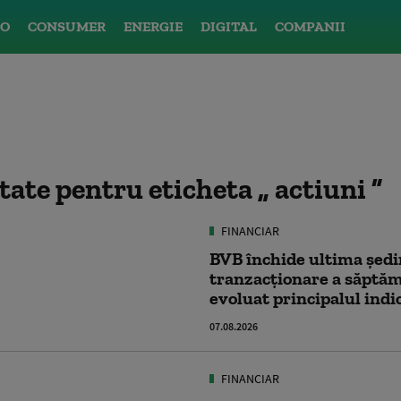
O
CONSUMER
ENERGIE
DIGITAL
COMPANII
ltate pentru eticheta
actiuni
FINANCIAR
BVB închide ultima ședi
tranzacționare a săptă
evoluat principalul indi
07.08.2026
FINANCIAR