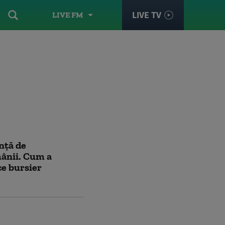
LIVE TV
LIVE FM
nță de
mânii. Cum a
ce bursier