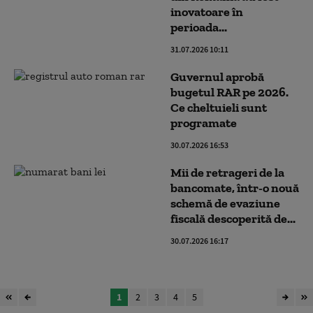
inovatoare în
perioada...
31.07.2026 10:11
Guvernul aprobă
bugetul RAR pe 2026.
Ce cheltuieli sunt
programate
30.07.2026 16:53
Mii de retrageri de la
bancomate, într-o nouă
schemă de evaziune
fiscală descoperită de...
30.07.2026 16:17
1
2
3
4
5