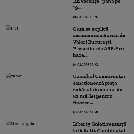
„în vacanță” până pe
19...
04.08.2026 16:26
Cum se explică
ascensiunea Bursei de
Valori Bucureşti.
Președintele ASF: Are
baze...
04.08.2026 14:23
Consiliul Concurenței
sancționează piața
zahărului: amenzi de
52 mil. lei pentru
fixarea...
03.08.2026 12:58
Liberty Galați renunță
la licitații. Combinatul