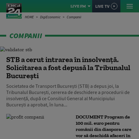
LIVE TV
LIVE FM
HOME
DigiEconomic
Companii
COMPANII
STB a cerut intrarea în insolvență.
Solicitarea a fost depusă la Tribunalul
București
Societatea de Transport București (STB) a depus joi, la
Tribunalul București, cererea de deschidere a procedurii de
insolvență, după ce Consiliul General al Municipiului
București a aprobat, în luna...
DOCUMENT Program de
100 mil. euro pentru
românii din diaspora care
vor să deschidă afaceri în