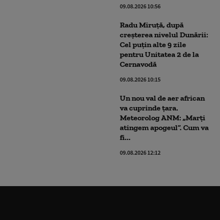
09.08.2026 10:56
Radu Miruță, după
creșterea nivelul Dunării:
Cel puțin alte 9 zile
pentru Unitatea 2 de la
Cernavodă
09.08.2026 10:15
Un nou val de aer african
va cuprinde țara.
Meteorolog ANM: „Marți
atingem apogeul”. Cum va
fi...
09.08.2026 12:12