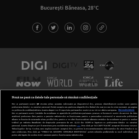
București Băneasa, 28°C
Nouă ne pasă ca datele tale personale să rămână confidențiale
Noi și partenerii noștri
30
stocăm și/sau accesăm informații pe dispozitivul dvs., precum identificatorii cookie unici pentru
prelucrarea datelor cu caracter personal. Puteți accepta sau gestiona alegerile dvs. făcând clic mai jos sau în orice moment, pe pagina
cu politica de confidențialitate. Aceste alegeri vor fi raportate partenerilor noștri și nu vă vor afecta navigarea.
Mai multe detalii
Noi si partenerii nostri (retelele de socializare si agentiile de publicitate partenere, precum si furnizorii nostri de servicii de date
analitice) prelucram date pentru a permite website-ului sa functioneze, pentru a personaliza continutul si anunturile publicitare
afisate in functie de interesele si/sau profilul dvs., pentru a va oferi functionalitati aferente retelelor de socializare si pentru a analiza
traficul pe website. Beneficiati de drepturile prevazute de art. 15-22 din GDPR in legatura cu prelucrarea datelor cu caracter
personal. Aceste drepturi pot fi exercitate prin modalitatea indicata
aici
. Prin click pe “ACCEPT TOATE”, acceptati folosirea tuturor
Tehnologiilor de tip Cookie, care implica inclusiv acceptul dvs. cu privire la stocarea/accesarea informatiilor de catre Vendor-ii cu
TERMENE ȘI CONDIȚII
POLITICA DE CONFIDENȚIALITATE
care colaboram. Prin click pe “VREAU SA MODIFIC SETARILE INDIVIDUAL” puteti schimba preferintele in mod individual, mai
putin cele legate de cookie strict necesare pentru functionarea website-ului.