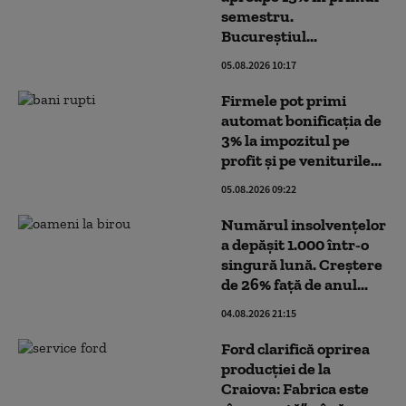
semestru.
Bucureștiul...
05.08.2026 10:17
Firmele pot primi
automat bonificația de
3% la impozitul pe
profit și pe veniturile...
05.08.2026 09:22
Numărul insolvențelor
a depășit 1.000 într-o
singură lună. Creștere
de 26% față de anul...
04.08.2026 21:15
Ford clarifică oprirea
producției de la
Craiova: Fabrica este