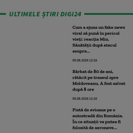
ULTIMELE ȘTIRI DIGI24
Cum a ajuns un fake news
viral să pună în pericol
vieți: reacția Min.
Sănătății după atacul
asupra...
09.08.2026 12:16
Bărbat de 80 de ani,
rătăcit pe traseul spre
Moldoveanu. A fost salvat
după 8 ore
09.08.2026 11:16
Pistă de avioane pe o
autostradă din România.
În ce situații va putea fi
folosită de aeronave...