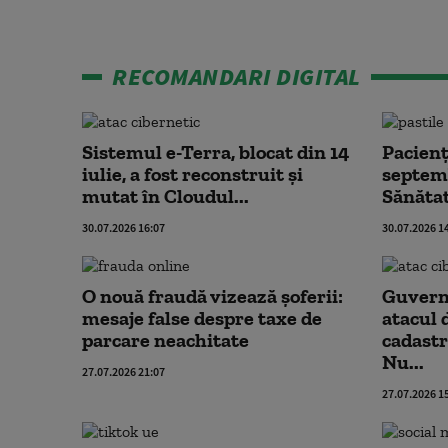
RECOMANDARI DIGITAL
Sistemul e-Terra, blocat din 14
Pacienți
iulie, a fost reconstruit și
septemb
mutat în Cloudul...
Sănătat
30.07.2026 16:07
30.07.2026 1
O nouă fraudă vizează șoferii:
Guvernu
mesaje false despre taxe de
atacul 
parcare neachitate
cadastr
Nu...
27.07.2026 21:07
27.07.2026 1