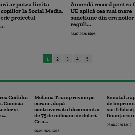
țară ar putea limita
Amendă record pentru 
 copiilor la Social Media.
UE aplică cea mai mare
ede proiectul
sancțiune din era noilor
reguli...
9:45
23.07.2026 15:03
1
2
3
4
5
rea Coifului
Melania Trump revine pe
Senatul a a
i. Comisia
ecrane, după
de împrumut
eelor şi
controversatul documentar
vor fi folosi
...
de 75 de milioane de dolari.
finanțarea d
Ce a...
06.08.2026 13:17
06.08.2026 13:13