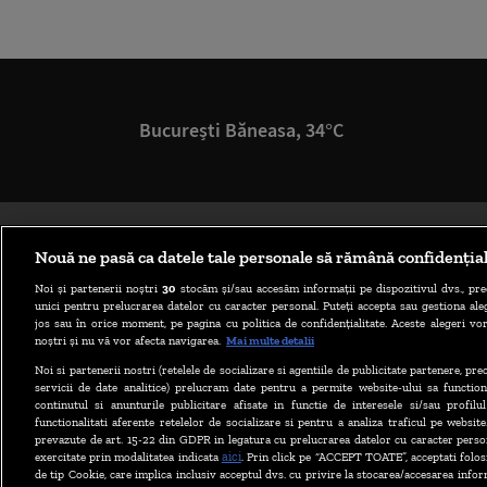
București Băneasa, 34°C
Nouă ne pasă ca datele tale personale să rămână confidenția
Noi și partenerii noștri
30
stocăm și/sau accesăm informații pe dispozitivul dvs., pre
unici pentru prelucrarea datelor cu caracter personal. Puteți accepta sau gestiona aleg
jos sau în orice moment, pe pagina cu politica de confidențialitate. Aceste alegeri vor
noștri și nu vă vor afecta navigarea.
Mai multe detalii
Noi si partenerii nostri (retelele de socializare si agentiile de publicitate partenere, pr
servicii de date analitice) prelucram date pentru a permite website-ului sa function
continutul si anunturile publicitare afisate in functie de interesele si/sau profilu
functionalitati aferente retelelor de socializare si pentru a analiza traficul pe website
prevazute de art. 15-22 din GDPR in legatura cu prelucrarea datelor cu caracter person
aici
exercitate prin modalitatea indicata
. Prin click pe “ACCEPT TOATE”, acceptati folos
de tip Cookie, care implica inclusiv acceptul dvs. cu privire la stocarea/accesarea infor