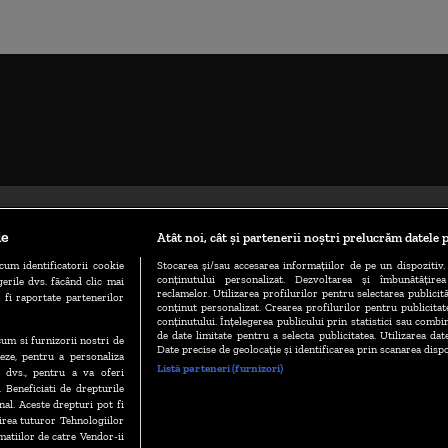
le
Atât noi, cât și partenerii noștri prelucrăm datele p
cum identificatorii cookie
Stocarea și/sau accesarea informațiilor de pe un dispozitiv. 
conținutului personalizat. Dezvoltarea și îmbunătățire
erile dvs. făcând clic mai
reclamelor. Utilizarea profilurilor pentru selectarea publicită
 fi raportate partenerilor
conținut personalizat. Crearea profilurilor pentru publicita
conținutului. Înțelegerea publicului prin statistici sau combin
de date limitate pentru a selecta publicitatea. Utilizarea dat
ecum si furnizorii nostri de
TERMENE ȘI CONDIȚII
POLITICA DE CONFIDENȚIALITATE
Date precise de geolocație și identificarea prin scanarea dispo
eze, pentru a personaliza
Listă parteneri (furnizori)
l dvs., pentru a va oferi
. Beneficiati de drepturile
al. Aceste drepturi pot fi
ABONARE DIGI TV
GESTIONAȚI PREFERINȚELE
CODUL DIGI24
irea tuturor Tehnologiilor
matiilor de catre Vendor-ii