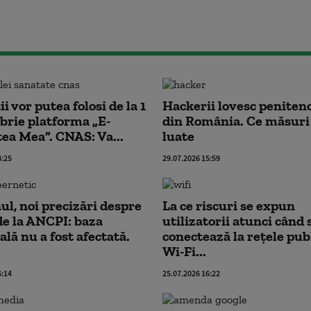
i vor putea folosi de la 1
Hackerii lovesc peniten
rie platforma „E-
din România. Ce măsuri 
ea Mea”. CNAS: Va...
luate
4:25
29.07.2026 15:59
l, noi precizări despre
La ce riscuri se expun
de la ANCPI: baza
utilizatorii atunci când 
ală nu a fost afectată.
conectează la rețele pub
Wi-Fi...
5:14
25.07.2026 16:22