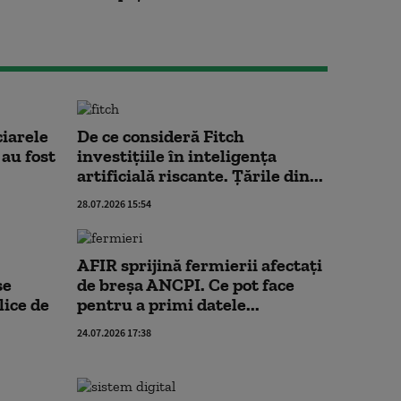
ciarele
De ce consideră Fitch
au fost
investițiile în inteligența
artificială riscante. Țările din...
28.07.2026 15:54
AFIR sprijină fermierii afectați
se
de breșa ANCPI. Ce pot face
lice de
pentru a primi datele...
24.07.2026 17:38