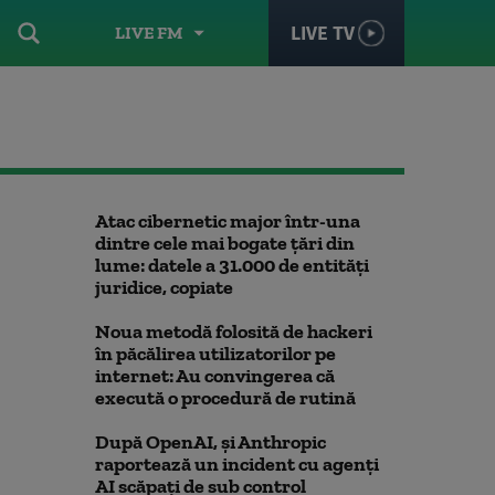
LIVE TV
LIVE FM
Atac cibernetic major într-una
dintre cele mai bogate țări din
lume: datele a 31.000 de entități
juridice, copiate
Noua metodă folosită de hackeri
în păcălirea utilizatorilor pe
internet: Au convingerea că
execută o procedură de rutină
După OpenAI, și Anthropic
raportează un incident cu agenți
AI scăpați de sub control