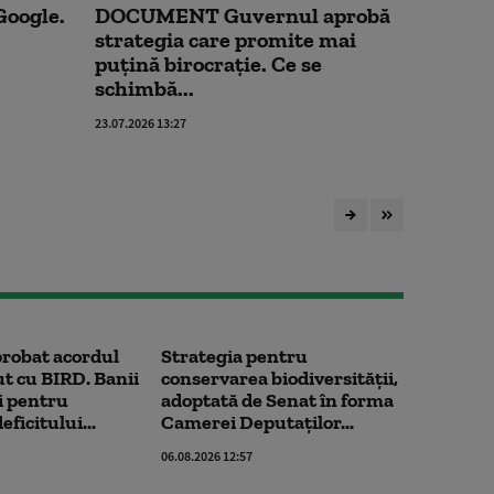
Google.
DOCUMENT Guvernul aprobă
strategia care promite mai
puțină birocrație. Ce se
schimbă...
23.07.2026 13:27
probat acordul
Strategia pentru
 cu BIRD. Banii
conservarea biodiversității,
ți pentru
adoptată de Senat în forma
eficitului...
Camerei Deputaților...
06.08.2026 12:57