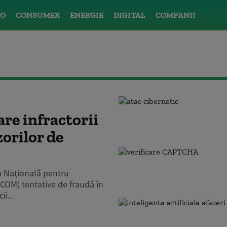
O
CONSUMER
ENERGIE
DIGITAL
COMPANII
are infractorii
zorilor de
ea Naţională pentru
COM) tentative de fraudă în
i...