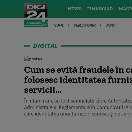
NEWS
FINANCIAR
MACR
HOME
DigiEconomic
Digital
DIGITAL
Cum se evită fraudele în c
folosesc identitatea furni
servicii...
În ultimii ani, au fost semnalate către Autoritat
Administrare şi Reglementare în Comunicaţii (AN
care identitatea unor furnizori cunoscuţi de servici