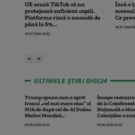
UE acuză TikTok că nu
Încă o 
protejează suficient copiii.
accesul
Platforma riscă o amendă de
Ce prev
până la 6%...
24.07.2026 0
24.07.2026 14:32
ULTIMELE ȘTIRI DIGI24
Trump spune cum a oprit
Începe restaura
Iranul „cel mai mare atac” al
de la Coțofeneșt
SUA de după cel de-Al Doilea
Naţională a Muz
Război Mondial...
Colecţiilor a emis
06.08.2026 14:22
06.08.2026 13:26