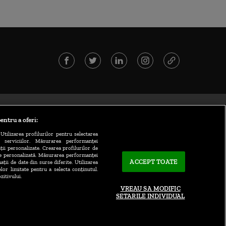
entru a oferi:
Utilizarea profilurilor pentru selectarea
a serviciilor. Măsurarea performanței
ții personalizate. Crearea profilurilor de
te personalizată. Măsurarea performanței
ACCEPT TOATE
ații de date din surse diferite. Utilizarea
elor limitate pentru a selecta conținutul.
zitivului.
VREAU SA MODIFIC
SETARILE INDIVIDUAL