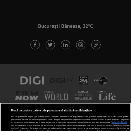
București Băneasa, 32°C
Nouă ne pasă ca datele tale personale să rămână confidențiale
Noi și partenerii noștri
30
stocăm și/sau accesăm informații pe dispozitivul dvs., precum identificatorii cookie unici pentru
prelucrarea datelor cu caracter personal. Puteți accepta sau gestiona alegerile dvs. făcând clic mai jos sau în orice moment, pe pagina
cu politica de confidențialitate. Aceste alegeri vor fi raportate partenerilor noștri și nu vă vor afecta navigarea.
Mai multe detalii
Noi si partenerii nostri (retelele de socializare si agentiile de publicitate partenere, precum si furnizorii nostri de servicii de date
analitice) prelucram date pentru a permite website-ului sa functioneze, pentru a personaliza continutul si anunturile publicitare