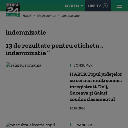
LIVE TV
LIVE FM
HOME
DigiEconomic
Indemnizatie
indemnizatie
13 de rezultate pentru eticheta
indemnizatie
CONSUMER
HARTĂ Topul județelor
cu cei mai mulți șomeri
înregistrați. Dolj,
Suceava și Galați
conduc clasamentul
10.07.2026
FINANCIAR