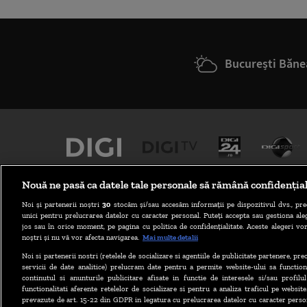
București Băne
Nouă ne pasă ca datele tale personale să rămână confidenția
Noi și partenerii noștri
30
stocăm și/sau accesăm informații pe dispozitivul dvs., pre
unici pentru prelucrarea datelor cu caracter personal. Puteți accepta sau gestiona aleg
jos sau în orice moment, pe pagina cu politica de confidențialitate. Aceste alegeri vor
noștri și nu vă vor afecta navigarea.
Mai multe detalii
Noi si partenerii nostri (retelele de socializare si agentiile de publicitate partenere, pr
ABONARE DIGI TV
servicii de date analitice) prelucram date pentru a permite website-ului sa function
continutul si anunturile publicitare afisate in functie de interesele si/sau profilu
functionalitati aferente retelelor de socializare si pentru a analiza traficul pe website
prevazute de art. 15-22 din GDPR in legatura cu prelucrarea datelor cu caracter person