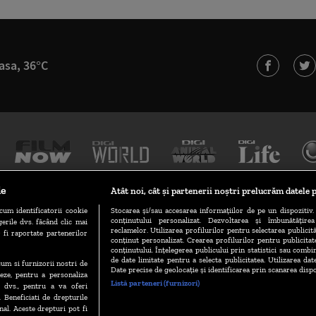
asa, 36°C
le
Atât noi, cât și partenerii noștri prelucrăm datele p
cum identificatorii cookie
Stocarea și/sau accesarea informațiilor de pe un dispozitiv. 
conținutului personalizat. Dezvoltarea și îmbunătățire
erile dvs. făcând clic mai
TERMENI ȘI CONDIȚII
POLITICA DE CONFIDENȚIALITATE
reclamelor. Utilizarea profilurilor pentru selectarea publicită
 fi raportate partenerilor
conținut personalizat. Crearea profilurilor pentru publicita
conținutului. Înțelegerea publicului prin statistici sau combin
de date limitate pentru a selecta publicitatea. Utilizarea dat
ecum si furnizorii nostri de
GESTIONAȚI PREFERINȚELE
CODUL DIGI24
CAMERE WEB
Date precise de geolocație și identificarea prin scanarea dispo
eze, pentru a personaliza
Listă parteneri (furnizori)
l dvs., pentru a va oferi
. Beneficiati de drepturile
al. Aceste drepturi pot fi