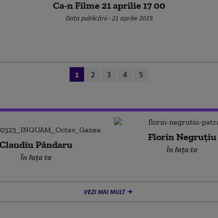
Ca-n Filme 21 aprilie 17 00
Data publicării - 21 aprilie 2019
1
2
3
4
5
Florin Negruțiu
Claudiu Pândaru
În fața ta
În fața ta
VEZI MAI MULT