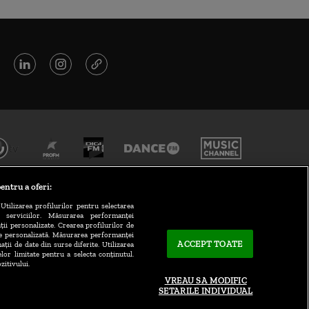
entru a oferi:
Utilizarea profilurilor pentru selectarea
a serviciilor. Măsurarea performanței
ții personalizate. Crearea profilurilor de
te personalizată. Măsurarea performanței
ACCEPT TOATE
ații de date din surse diferite. Utilizarea
elor limitate pentru a selecta conținutul.
CONTACT/INFO
zitivului.
VREAU SA MODIFIC
SETARILE INDIVIDUAL