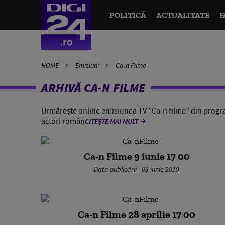
POLITICĂ
ACTUALITATE
E
HOME
Emisiuni
Ca-n Filme
ARHIVĂ CA-N FILME
Urmărește online emisiunea TV ”Ca-n filme” din programu
actori român
CITEȘTE MAI MULT
Ca-n Filme 9 iunie 17 00
Data publicării - 09 iunie 2019
Ca-n Filme 28 aprilie 17 00