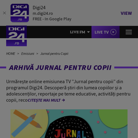
Digi24
VIEW
m.digi24.ro
FREE - In Google Play
LIVE TV
LIVE FM
HOME
Emisiuni
Jurnal pentru Copii
ARHIVĂ JURNAL PENTRU COPII
Urmărește online emisiunea TV ”Jurnal pentru copii” din
programul Digi24. Descoperă știri din lumea copiilor și a
adolescenților, reportaje pe teme educative, activități pentru
copii, reco
CITEȘTE MAI MULT