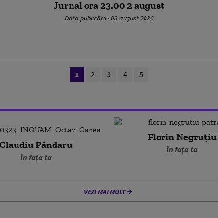
Jurnal ora 23.00 2 august
Data publicării - 03 august 2026
1
2
3
4
5
Florin Negruțiu
Claudiu Pândaru
În fața ta
În fața ta
VEZI MAI MULT