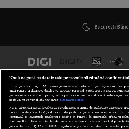
București Băne
Nouă ne pasă ca datele tale personale să rămână confidenția
Noi și partenerii noștri
30
stocăm și/sau accesăm informații pe dispozitivul dvs., pre
unici pentru prelucrarea datelor cu caracter personal. Puteți accepta sau gestiona aleg
jos sau în orice moment, pe pagina cu politica de confidențialitate. Aceste alegeri vor
noștri și nu vă vor afecta navigarea.
Mai multe detalii
Noi si partenerii nostri (retelele de socializare si agentiile de publicitate partenere, pr
ABONARE DIGI TV
servicii de date analitice) prelucram date pentru a permite website-ului sa function
continutul si anunturile publicitare afisate in functie de interesele si/sau profilu
functionalitati aferente retelelor de socializare si pentru a analiza traficul pe website
prevazute de art. 15-22 din GDPR in legatura cu prelucrarea datelor cu caracter person