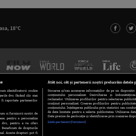
asa, 18°C
le
Atât noi, cât și partenerii noștri prelucrăm datele p
cum identificatorii cookie
Stocarea și/sau accesarea informațiilor de pe un dispozitiv. 
conținutului personalizat. Dezvoltarea și îmbunătățire
erile dvs. făcând clic mai
TERMENI ȘI CONDIȚII
POLITICA DE CONFIDENȚIALITATE
reclamelor. Utilizarea profilurilor pentru selectarea publicită
 fi raportate partenerilor
conținut personalizat. Crearea profilurilor pentru publicita
conținutului. Înțelegerea publicului prin statistici sau combin
de date limitate pentru a selecta publicitatea. Utilizarea dat
ecum si furnizorii nostri de
GESTIONAȚI PREFERINȚELE
CODUL DIGI24
CAMERE WEB
Date precise de geolocație și identificarea prin scanarea dispo
eze, pentru a personaliza
Listă parteneri (furnizori)
l dvs., pentru a va oferi
. Beneficiati de drepturile
al. Aceste drepturi pot fi