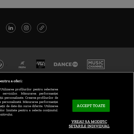
entru a oferi:
Utilizarea profilurilor pentru selectarea
a serviciilor. Măsurarea performanței
ții personalizate. Crearea profilurilor de
te personalizată. Măsurarea performanței
ACCEPT TOATE
ații de date din surse diferite. Utilizarea
elor limitate pentru a selecta conținutul.
CONTACT/INFO
zitivului.
VREAU SA MODIFIC
SETARILE INDIVIDUAL