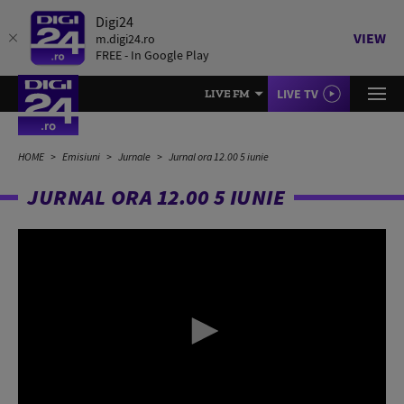
Digi24
VIEW
m.digi24.ro
FREE - In Google Play
LIVE TV
LIVE FM
HOME
Emisiuni
Jurnale
Jurnal ora 12.00 5 iunie
JURNAL ORA 12.00 5 IUNIE