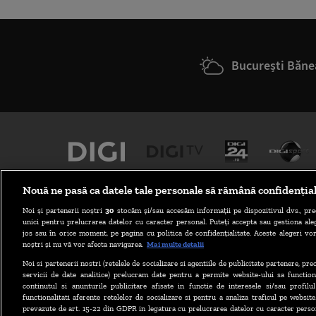
București Băne
Nouă ne pasă ca datele tale personale să rămână confidenția
Noi și partenerii noștri
30
stocăm și/sau accesăm informații pe dispozitivul dvs., pre
unici pentru prelucrarea datelor cu caracter personal. Puteți accepta sau gestiona aleg
jos sau în orice moment, pe pagina cu politica de confidențialitate. Aceste alegeri vor
noștri și nu vă vor afecta navigarea.
Mai multe detalii
Noi si partenerii nostri (retelele de socializare si agentiile de publicitate partenere, pr
ABONARE DIGI TV
servicii de date analitice) prelucram date pentru a permite website-ului sa function
continutul si anunturile publicitare afisate in functie de interesele si/sau profilu
functionalitati aferente retelelor de socializare si pentru a analiza traficul pe website
prevazute de art. 15-22 din GDPR in legatura cu prelucrarea datelor cu caracter person