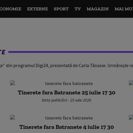
CONOMIE
EXTERNE
SPORT
TV
MAGAZIN
MAI MU
ȚE
e” din programul Digi24, prezentată de Carla Tănasie. Urmărește re
Tinerete fara Batranete 25 iulie 17 30
Data publicării - 25 iulie 2026
Tinerete fara Batranete 4 iulie 17 30