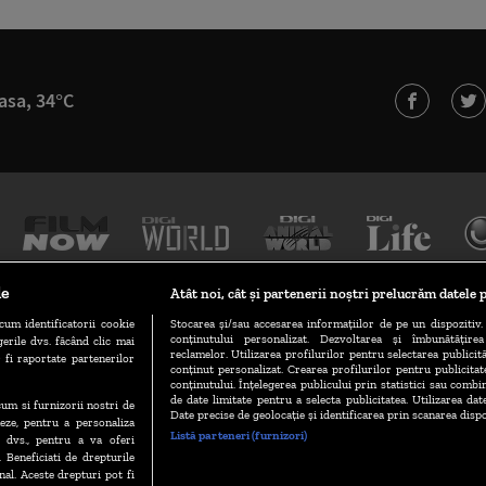
asa, 34°C
le
Atât noi, cât și partenerii noștri prelucrăm datele p
cum identificatorii cookie
Stocarea și/sau accesarea informațiilor de pe un dispozitiv. 
conținutului personalizat. Dezvoltarea și îmbunătățire
erile dvs. făcând clic mai
TERMENI ȘI CONDIȚII
POLITICA DE CONFIDENȚIALITATE
reclamelor. Utilizarea profilurilor pentru selectarea publicită
 fi raportate partenerilor
conținut personalizat. Crearea profilurilor pentru publicita
conținutului. Înțelegerea publicului prin statistici sau combin
de date limitate pentru a selecta publicitatea. Utilizarea dat
ecum si furnizorii nostri de
GESTIONAȚI PREFERINȚELE
CODUL DIGI24
CAMERE WEB
Date precise de geolocație și identificarea prin scanarea dispo
eze, pentru a personaliza
Listă parteneri (furnizori)
l dvs., pentru a va oferi
. Beneficiati de drepturile
al. Aceste drepturi pot fi