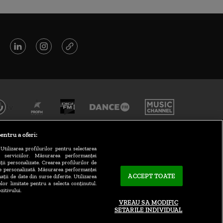
entru a oferi:
Utilizarea profilurilor pentru selectarea
a serviciilor. Măsurarea performanței
ții personalizate. Crearea profilurilor de
te personalizată. Măsurarea performanței
ACCEPT TOATE
ații de date din surse diferite. Utilizarea
elor limitate pentru a selecta conținutul.
CONTACT/INFO
zitivului.
VREAU SA MODIFIC
SETARILE INDIVIDUAL