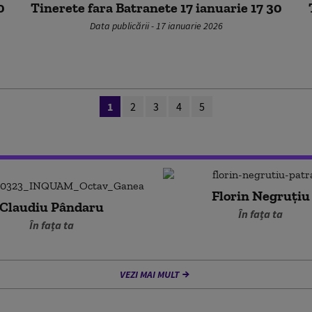
0
Tinerete fara Batranete 17 ianuarie 17 30
Data publicării - 17 ianuarie 2026
1
2
3
4
5
Florin Negruțiu
Claudiu Pândaru
În fața ta
În fața ta
VEZI MAI MULT