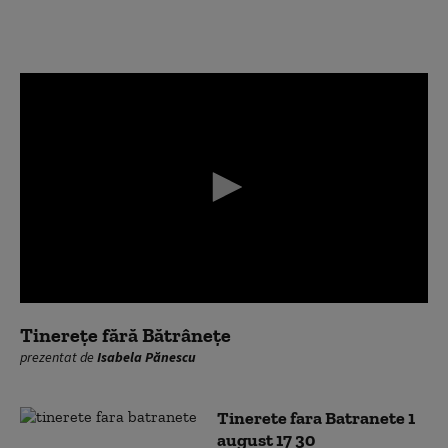
0
seconds
Tinerețe fără Bătrânețe
of
prezentat de
Isabela Pănescu
0
seconds
Tinerete fara Batranete 1
august 17 30