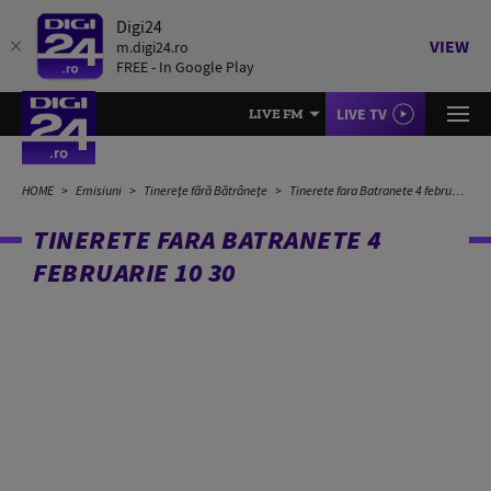
Digi24
VIEW
m.digi24.ro
FREE - In Google Play
LIVE TV
LIVE FM
HOME
Emisiuni
Tinerețe fără Bătrânețe
Tinerete fara Batranete 4 februarie 10 30
TINERETE FARA BATRANETE 4
FEBRUARIE 10 30