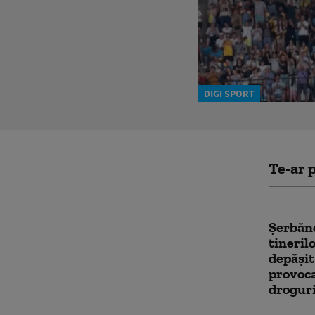
DIGI SPORT
Te-ar p
Şerbăn
tineril
depăşit
provoca
drogur