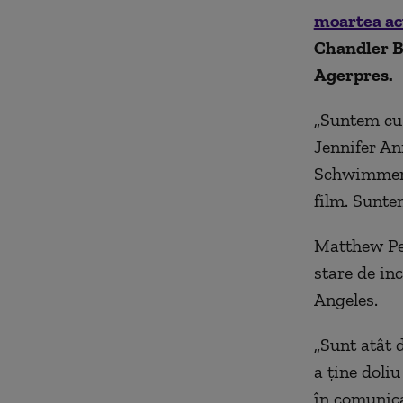
moartea ac
Chandler Bi
Agerpres.
„Suntem cu 
Jennifer An
Schwimmer 
film. Suntem
Matthew Per
stare de inc
Angeles.
„Sunt atât
a ţine doliu
în comunica