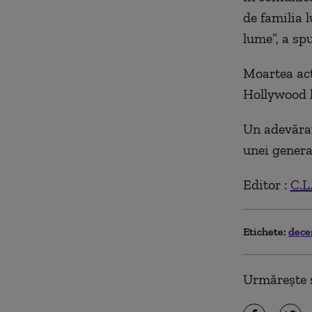
de familia l
lume”, a spu
Moartea acto
Hollywood l
Un adevărat
unei generaţ
Editor :
C.L
Etichete:
dece
Urmărește ș