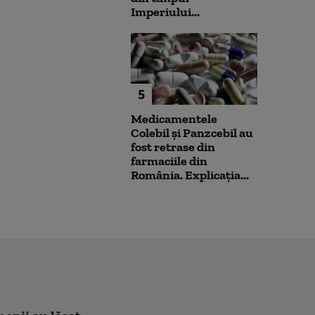
Imperiului...
5
Medicamentele
Colebil și Panzcebil au
fost retrase din
farmaciile din
România. Explicația...