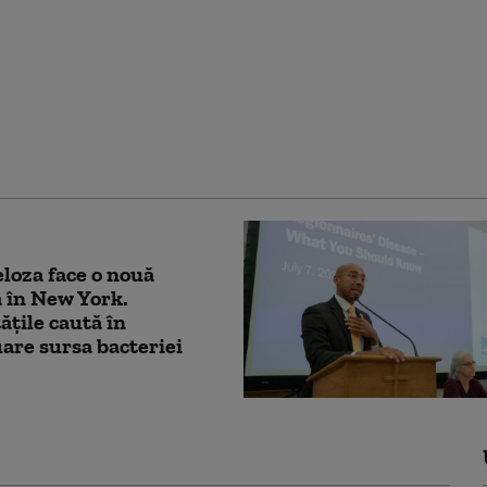
 în China cu privire la
 ascunsă a unei fete
 ani, în timpul unei
 genice, finanțate cu
800.000 $
loza face o nouă
 în New York.
ățile caută în
are sursa bacteriei