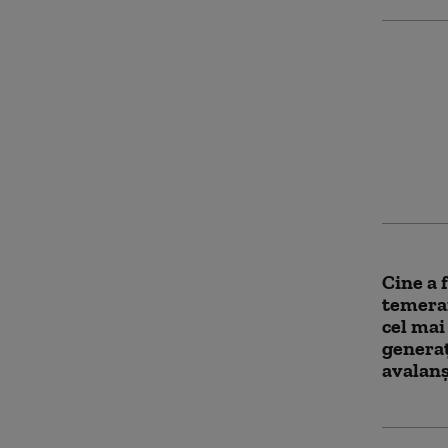
Nou bil
migranţ
încerca
Ceuta
Cine a 
temerar
cel mai
generaț
avalanș