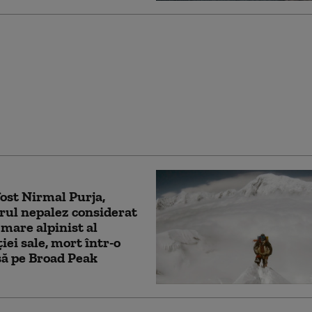
anț: Cel puţin 72 de
i au murit în timp ce
u să ajungă în enclava
fost Nirmal Purja,
ul nepalez considerat
 mare alpinist al
iei sale, mort într-o
ă pe Broad Peak