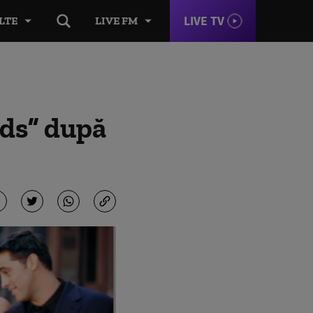
LIVE TV
LTE
LIVE FM
nds” după