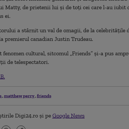
ui Matty, de prietenii lui şi de toţi cei care l-au iubit
s ei.
rului a stârnit un val de omagii, de la celebrităţile d
a premierul canadian Justin Trudeau.
 fenomen cultural, sitcomul „Friends” şi-a pus amp
ii de telespectatori.
.B.
s
matthew perry
friends
tirile Digi24.ro și pe
Google News