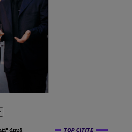
e
TOP CITITE
aţi” după