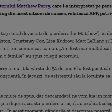
torului Matthew Perry
, care l-a interpretat pe per
ng din acest sitcom de succes, relatează AFP, potri
toţii total devastaţi de pierderea lui Matthew”, au de
iston, Courteney Cox, Lisa Kudrow, Matt LeBlanc şi 
într-un comunicat comun. „Am fost mai mult decât 
 o familie”, au spus colegii actorului.
ry a murit la vârsta de 54 de ani. El a fost găsit sâ
onştienţă, în jacuzzi, de asistentul său la locuinţa sa
 de multe de spus, dar deocamdată ne vom lua un mo
 şi a digera această pierdere uriaşă”, au explicat cole
t. „În acest moment, gândurile şi dragostea noastră 