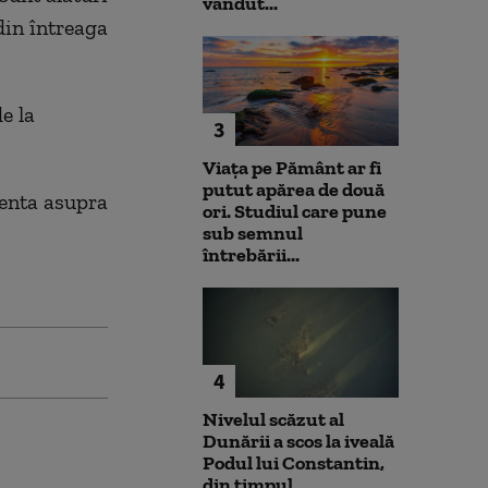
vândut...
 din întreaga
e la
3
Viața pe Pământ ar fi
putut apărea de două
renta asupra
ori. Studiul care pune
sub semnul
întrebării...
4
Nivelul scăzut al
Dunării a scos la iveală
Podul lui Constantin,
din timpul