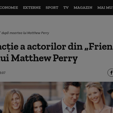
CONOMIE
EXTERNE
SPORT
TV
MAGAZIN
MAI MU
ds” după moartea lui Matthew Perry
cție a actorilor din „Frie
lui Matthew Perry
8:07