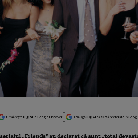
Urmărește
Digi24
în Google Discover
Adaugă
Digi24
ca sursă preferată în Googl
 serialul „Friends” au declarat că sunt „total devast