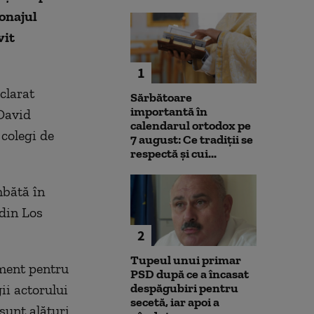
sonajul
vit
1
clarat
Sărbătoare
importantă în
David
calendarul ortodox pe
colegi de
7 august: Ce tradiții se
respectă și cui...
mbătă în
 din Los
2
Tupeul unui primar
ment pentru
PSD după ce a încasat
despăgubiri pentru
gii actorului
secetă, iar apoi a
sunt alături