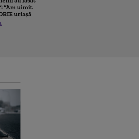
enii au lăsat
”: ”Am uimit
ORIE uriașă
t