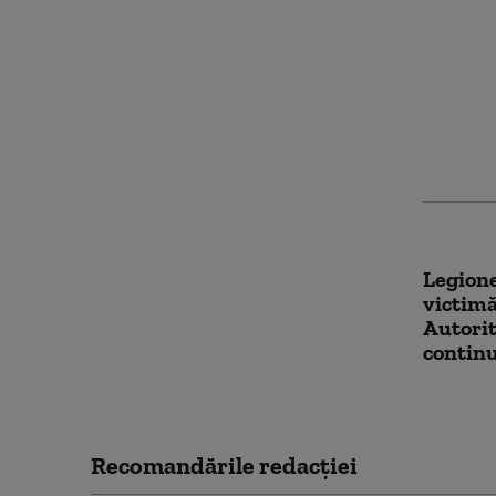
Anchetă
moartea
de şase
terapii
peste 
Legione
victimă
Autorit
continu
Recomandările redacţiei