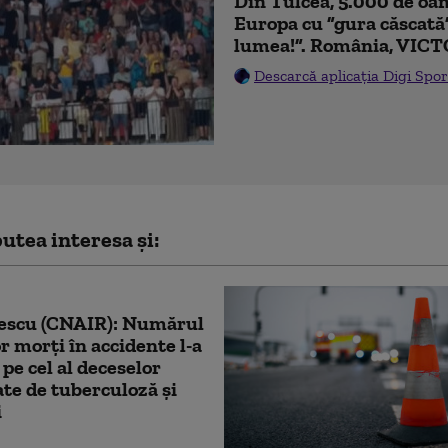
Din Tulcea, 5.000 de oam
Europa cu ”gura căscată
lumea!”. România, VICT
Descarcă aplicația Digi Spor
utea interesa și:
escu (CNAIR): Numărul
or morţi în accidente l-a
 pe cel al deceselor
te de tuberculoză şi
i