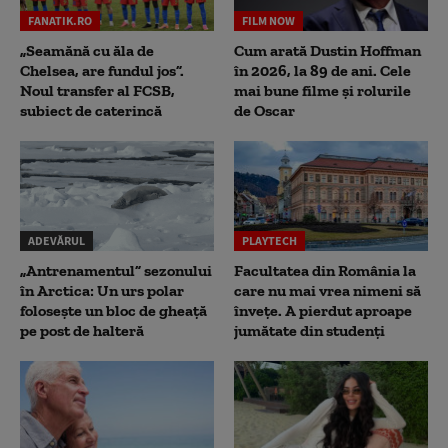
FANATIK.RO
FILM NOW
„Seamănă cu ăla de
Cum arată Dustin Hoffman
Chelsea, are fundul jos”.
în 2026, la 89 de ani. Cele
Noul transfer al FCSB,
mai bune filme și rolurile
subiect de caterincă
de Oscar
ADEVĂRUL
PLAYTECH
„Antrenamentul” sezonului
Facultatea din România la
în Arctica: Un urs polar
care nu mai vrea nimeni să
folosește un bloc de gheață
înveţe. A pierdut aproape
pe post de halteră
jumătate din studenţi