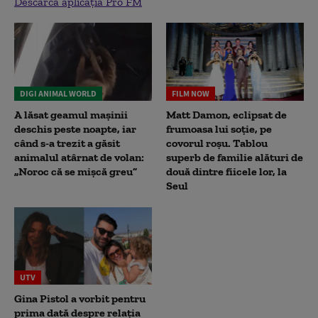
Descarcă aplicația Pro FM
DIGI ANIMAL WORLD
FILM NOW
A lăsat geamul mașinii
Matt Damon, eclipsat de
deschis peste noapte, iar
frumoasa lui soție, pe
când s-a trezit a găsit
covorul roșu. Tablou
animalul atârnat de volan:
superb de familie alături de
„Noroc că se mișcă greu”
două dintre fiicele lor, la
Seul
UTV
Gina Pistol a vorbit pentru
prima dată despre relația