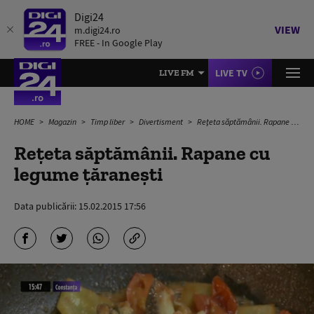
Digi24
VIEW
m.digi24.ro
FREE - In Google Play
LIVE TV
LIVE FM
HOME
Magazin
Timp liber
Divertisment
Rețeta săptămânii. Rapane cu legume țăranești
Rețeta săptămânii. Rapane cu
legume țăranești
Data publicării:
15.02.2015 17:56