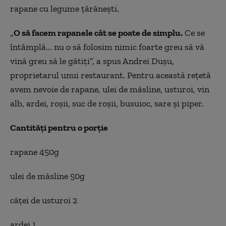
rapane cu legume ţărăneşti.
„
O să facem rapanele cât se poate de simplu.
Ce se
întâmplă... nu o să folosim nimic foarte greu să vă
vină greu să le gătiți”, a spus Andrei Duşu,
proprietarul unui restaurant.
Pentru această reţetă
avem nevoie de rapane, ulei de măsline, usturoi, vin
alb, ardei, roșii, suc de roşii, busuioc, sare şi piper.
Cantități pentru o porție
rapane 450g
ulei de măsline 50g
căţei de usturoi 2
ardei 1