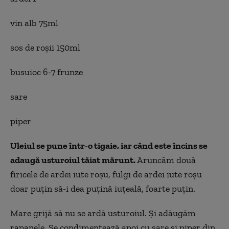
vin alb 75ml
sos de roşii 150ml
busuioc 6-7 frunze
sare
piper
Uleiul se pune într-o tigaie, iar când este încins se
adaugă usturoiul tăiat mărunt.
Aruncăm două
firicele de ardei iute roșu, fulgi de ardei iute roșu
doar puțin să-i dea puțină iuțeală, foarte puțin.
Mare grijă să nu se ardă usturoiul. Și adăugăm
rapanele. Se condimentează apoi cu sare şi piper din