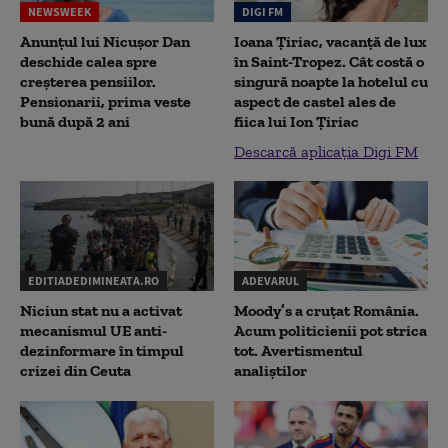
NEWSWEEK
DIGI FM
Anunțul lui Nicușor Dan
Ioana Țiriac, vacanță de lux
deschide calea spre
în Saint-Tropez. Cât costă o
creșterea pensiilor.
singură noapte la hotelul cu
Pensionarii, prima veste
aspect de castel ales de
bună după 2 ani
fiica lui Ion Țiriac
Descarcă aplicația Digi FM
EDITIADEDIMINEATA.RO
ADEVARUL
Niciun stat nu a activat
Moody’s a cruțat România.
mecanismul UE anti-
Acum politicienii pot strica
dezinformare în timpul
tot. Avertismentul
crizei din Ceuta
analiștilor