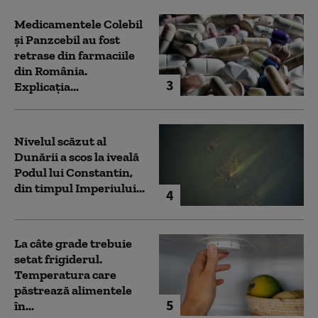
Medicamentele Colebil
și Panzcebil au fost
retrase din farmaciile
din România.
3
Explicația...
Nivelul scăzut al
Dunării a scos la iveală
Podul lui Constantin,
din timpul Imperiului...
4
La câte grade trebuie
setat frigiderul.
Temperatura care
păstrează alimentele
5
în...