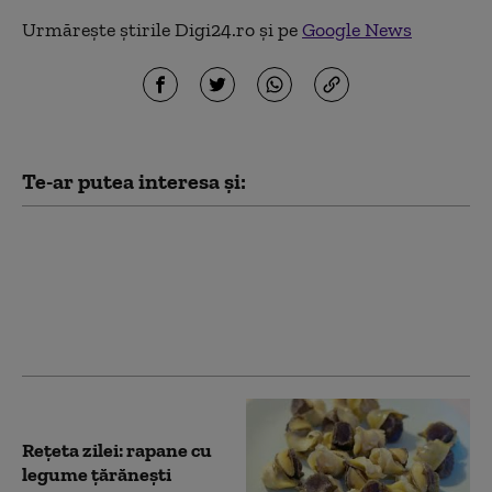
Urmărește știrile Digi24.ro și pe
Google News
Te-ar putea interesa și:
Captură de rapane pe
litoral
Reţeta zilei: rapane cu
legume ţărăneşti