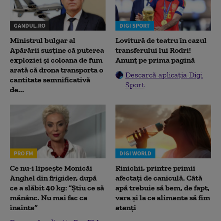
GANDUL.RO
DIGI SPORT
Ministrul bulgar al
Lovitură de teatru în cazul
Apărării susține că puterea
transferului lui Rodri!
exploziei și coloana de fum
Anunț pe prima pagină
arată că drona transporta o
Descarcă aplicația Digi
cantitate semnificativă
Sport
de...
PRO FM
DIGI WORLD
Ce nu-i lipsește Monicăi
Rinichii, printre primii
Anghel din frigider, după
afectați de caniculă. Câtă
ce a slăbit 40 kg: “Știu ce să
apă trebuie să bem, de fapt,
mănânc. Nu mai fac ca
vara și la ce alimente să fim
înainte”
atenți