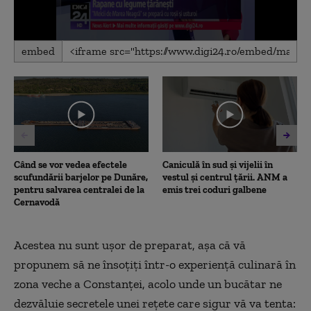
0
embed
seconds
of
2
minutes,
20
seconds
Când se vor vedea efectele
Caniculă în sud și vijelii în
scufundării barjelor pe Dunăre,
vestul și centrul țării. ANM a
pentru salvarea centralei de la
emis trei coduri galbene
Cernavodă
Acestea nu sunt ușor de preparat, aşa că vă
propunem să ne însoţiţi într-o experienţă culinară în
zona veche a Constanţei, acolo unde un bucătar ne
dezvăluie secretele unei reţete care sigur vă va tenta: