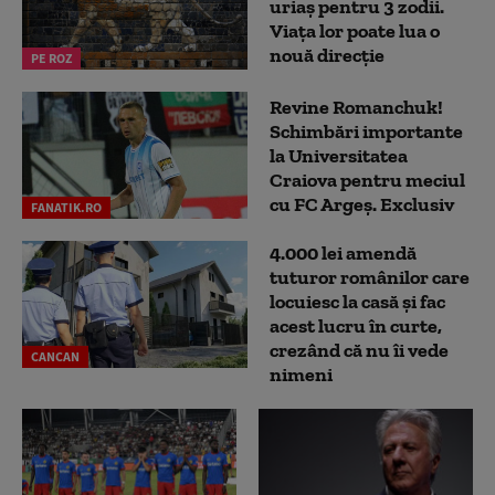
uriaș pentru 3 zodii.
Viața lor poate lua o
nouă direcție
PE ROZ
Revine Romanchuk!
Schimbări importante
la Universitatea
Craiova pentru meciul
cu FC Argeş. Exclusiv
FANATIK.RO
4.000 lei amendă
tuturor românilor care
locuiesc la casă și fac
acest lucru în curte,
crezând că nu îi vede
CANCAN
nimeni