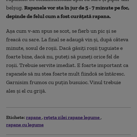
belşug.
Rapanele vor sta în jur de 5 - 7 minute pe foc,
depinde de felul cum a fost curățată rapana.
Aşa cum v-am spus se scot, se fierb un pic și se
freacă cu sare. La final se adaugă vin şi, după câteva
minute, sosul de roşii. Dacă găsiţi roşii ţuguiate e
foarte bine, dacă nu, puteţi să puneţi orice fel de
roşii. Trebuie servite imediat. E foarte important ca
rapanele să nu stea foarte mult fiindcă se întăresc.
Garnisim frumos cu puțin busuioc. Vinul trebuie
ales şi el cu grijă.
Etichete:
rapane
rețeta zilei rapane legume
rapane cu legume