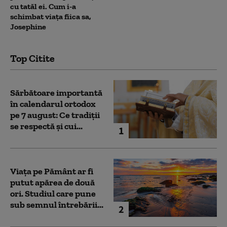
cu tatăl ei. Cum i-a
schimbat viața fiica sa,
Josephine
Top Citite
Sărbătoare importantă
în calendarul ortodox
pe 7 august: Ce tradiții
se respectă și cui...
1
Viața pe Pământ ar fi
putut apărea de două
ori. Studiul care pune
sub semnul întrebării...
2