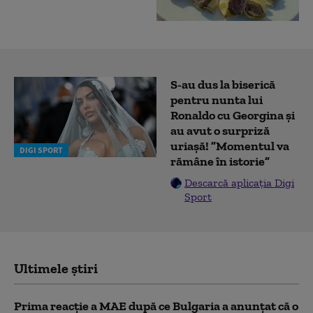
S-au dus la biserică
pentru nunta lui
Ronaldo cu Georgina și
au avut o surpriză
uriașă! ”Momentul va
DIGI SPORT
rămâne în istorie”
Descarcă aplicația Digi
Sport
Ultimele știri
Prima reacție a MAE după ce Bulgaria a anunţat că o