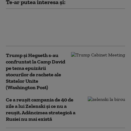
Te-ar putea interesa și:
Trump spune cum a oprit Iranul
„cel mai mare atac” al SUA de după
cel de-Al Doilea Război Mondial:
„Eram pregătiți”
Trump şi Hegseth s-au
confruntat la Camp David
pe tema epuizării
stocurilor de rachete ale
Statelor Unite
(Washington Post)
Ce a reușit campania de 40 de
zile a lui Zelenski și ce nu a
reușit. Adâncimea strategică a
Rusiei nu mai există