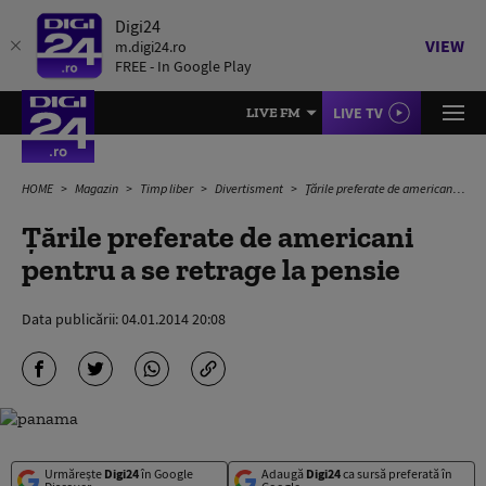
Digi24
VIEW
m.digi24.ro
FREE - In Google Play
LIVE TV
LIVE FM
HOME
Magazin
Timp liber
Divertisment
Ţările preferate de americani pentru a se retrage la pensie
Ţările preferate de americani
pentru a se retrage la pensie
Data publicării:
04.01.2014 20:08
Urmărește
Digi24
în Google
Adaugă
Digi24
ca sursă preferată în