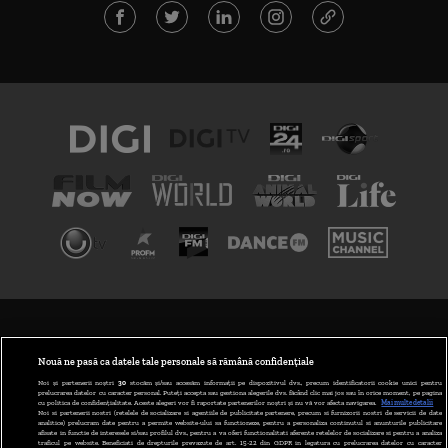
TERMENI ȘI CONDIȚII
POLITICA DE CONFIDENȚIALITATE
Nouă ne pasă ca datele tale personale să rămână confidențiale
Noi și partenerii noștri
30
stocăm și/sau accesăm informații pe dispozitivul dvs., precum identificatorii cookie unici pentru
prelucrarea datelor cu caracter personal. Puteți accepta sau gestiona alegerile dvs. făcând clic mai jos sau în orice moment, pe pagina
ABONARE DIGI TV
cu politica de confidențialitate. Aceste alegeri vor fi raportate partenerilor noștri și nu vă vor afecta navigarea.
Mai multe detalii
Noi si partenerii nostri (retelele de socializare si agentiile de publicitate partenere, precum si furnizorii nostri de servicii de date
analitice) prelucram date pentru a permite website-ului sa functioneze, pentru a personaliza continutul si anunturile publicitare
GESTIONAȚI PREFERINȚELE
afisate in functie de interesele si/sau profilul dvs., pentru a va oferi functionalitati aferente retelelor de socializare si pentru a analiza
traficul pe website. Beneficiati de drepturile prevazute de art. 15-22 din GDPR in legatura cu prelucrarea datelor cu caracter