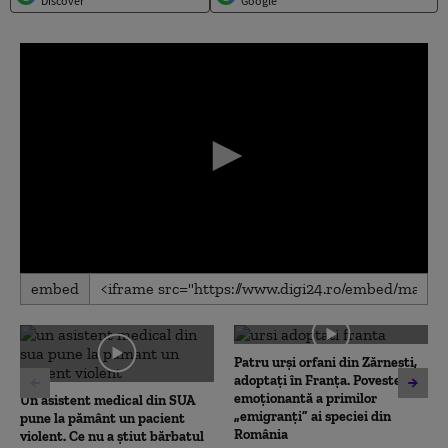
Discover
Google
0
embed
seconds
of
0
seconds
Patru urși orfani din Zărnești,
adoptați în Franța. Povestea
emoționantă a primilor
Un asistent medical din SUA
„emigranți” ai speciei din
pune la pământ un pacient
România
violent. Ce nu a știut bărbatul