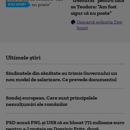
”tremurat” pentru fiica
DIGI SPORT
sa Teodora: ”Am fost
sigur că nu poate”
Descarcă aplicația Digi
Sport
Ultimele știri
Sindicatele din sănătate au trimis Guvernului un
nou model de salarizare. Ce prevede documentul
Sondaj european. Care sunt principalele
nemulțumiri ale românilor
PSD acuză PNL şi USR că au blocat 771 milioane euro
pentru a-l proteja pe Dominic Fritz, după