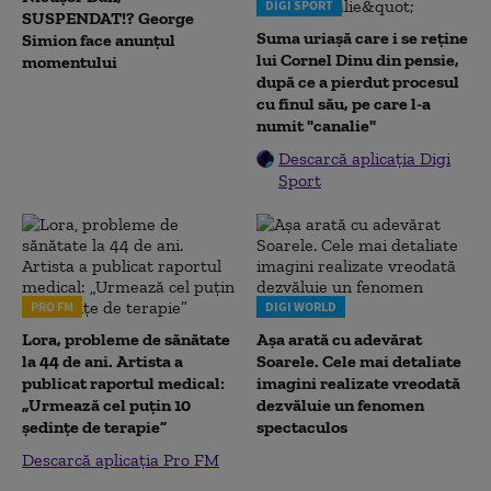
DIGI SPORT
SUSPENDAT!? George
Suma uriașă care i se reține
Simion face anunțul
lui Cornel Dinu din pensie,
momentului
după ce a pierdut procesul
cu finul său, pe care l-a
numit "canalie"
Descarcă aplicația Digi
Sport
PRO FM
DIGI WORLD
Lora, probleme de sănătate
Așa arată cu adevărat
la 44 de ani. Artista a
Soarele. Cele mai detaliate
publicat raportul medical:
imagini realizate vreodată
„Urmează cel puțin 10
dezvăluie un fenomen
ședințe de terapie”
spectaculos
Descarcă aplicația Pro FM