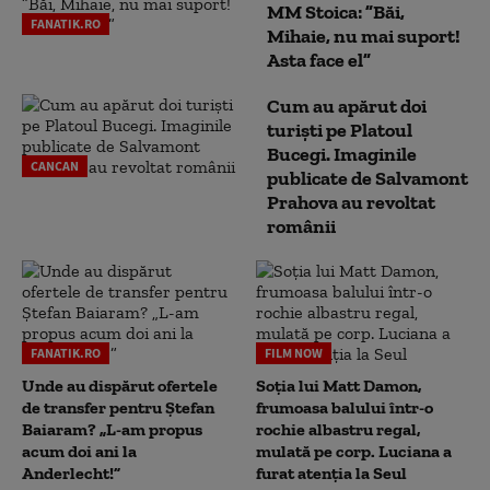
MM Stoica: ”Băi,
FANATIK.RO
Mihaie, nu mai suport!
Asta face el”
Cum au apărut doi
turiști pe Platoul
Bucegi. Imaginile
CANCAN
publicate de Salvamont
Prahova au revoltat
românii
FANATIK.RO
FILM NOW
Unde au dispărut ofertele
Soția lui Matt Damon,
de transfer pentru Ștefan
frumoasa balului într-o
Baiaram? „L-am propus
rochie albastru regal,
acum doi ani la
mulată pe corp. Luciana a
Anderlecht!”
furat atenția la Seul