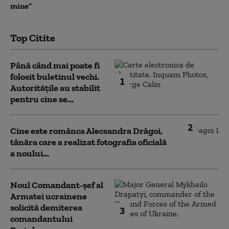
mine”
Top Citite
Până când mai poate fi
folosit buletinul vechi.
1
Autoritățile au stabilit
pentru cine se...
2
Cine este românca Alecsandra Drăgoi,
tânăra care a realizat fotografia oficială
a noului...
Noul Comandant-șef al
Armatei ucrainene
solicită demiterea
3
comandantului