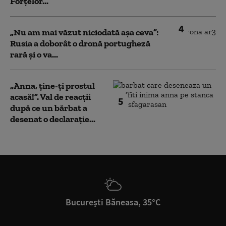
Forțelor...
4
„Nu am mai văzut niciodată așa ceva”:
Rusia a doborât o dronă portugheză
rară și o va...
„Anna, ţine-ţi prostul
acasă!”. Val de reacții
5
după ce un bărbat a
desenat o declarație...
București Băneasa, 35°C