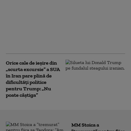
Ministrul de externe
britanic a refuzat să
răspundă la
Washington dacă îl mai
consideră pe Trump
„idiot, rasist şi
misogin”
Orice cale de ieșire din
„scurta excursie” a SUA
în Iran pare plină de
dificultăți politice
pentru Trump: „Nu
poate câștiga”
MM Stoica a