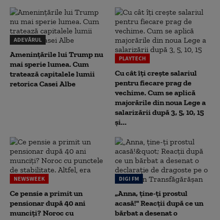
ADEVĂRUL
Amenințările lui Trump nu
PLAYTECH
mai sperie lumea. Cum
Cu cât îți crește salariul
tratează capitalele lumii
pentru fiecare prag de
retorica Casei Albe
vechime. Cum se aplică
majorările din noua Lege a
salarizării după 3, 5, 10, 15
și...
NEWSWEEK
DIGI FM
Ce pensie a primit un
„Anna, ţine-ţi prostul
pensionar după 40 ani
acasă!" Reacţii după ce un
munciți? Noroc cu
bărbat a desenat o