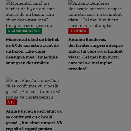
DIGI ANIMAL WORLD
FILM NOW
Momentul când un bărbat
Antonio Banderas,
de 65 de ani este atacat de
declarație surpriză despre
un bizon: „Era chiar
infarctul care i-a schimbat
deasupra mea”. Imaginile
viața: „Cel mai bun lucru
sunt greu de urmărit
care mi s-a întâmplat
vreodată”
UTV
Alina Pușcău a dezvăluit că
se confruntă cu o boală
gravă. „Am cinci tumori. Vă
rog să vă rugați pentru