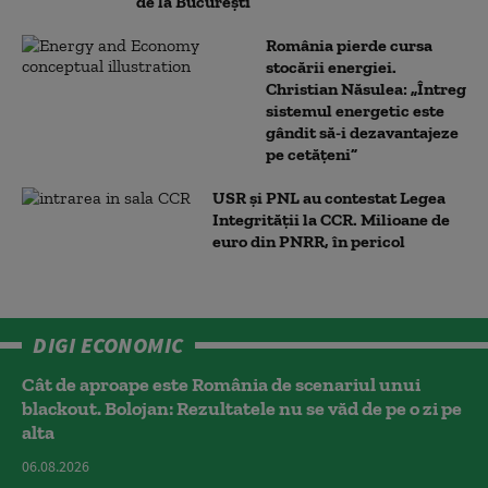
de la București
România pierde cursa
stocării energiei.
Christian Năsulea: „Întreg
sistemul energetic este
gândit să-i dezavantajeze
pe cetățeni”
USR și PNL au contestat Legea
Integrității la CCR. Milioane de
euro din PNRR, în pericol
DIGI ECONOMIC
Cât de aproape este România de scenariul unui
blackout. Bolojan: Rezultatele nu se văd de pe o zi pe
alta
06.08.2026