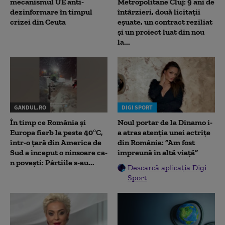
mecanismul UE anti-
Metropolitane Cluj: 9 ani de
dezinformare în timpul
întârzieri, două licitații
crizei din Ceuta
eșuate, un contract reziliat
și un proiect luat din nou
la...
GANDUL.RO
DIGI SPORT
În timp ce România și
Noul portar de la Dinamo i-
Europa fierb la peste 40°C,
a atras atenția unei actrițe
într-o țară din America de
din România: ”Am fost
Sud a început o ninsoare ca-
împreună în altă viață”
n povești: Pârtiile s-au...
Descarcă aplicația Digi
Sport