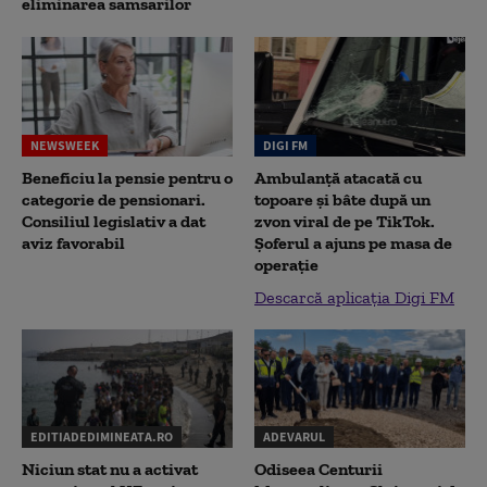
eliminarea samsarilor
NEWSWEEK
DIGI FM
Beneficiu la pensie pentru o
Ambulanță atacată cu
categorie de pensionari.
topoare și bâte după un
Consiliul legislativ a dat
zvon viral de pe TikTok.
aviz favorabil
Șoferul a ajuns pe masa de
operație
Descarcă aplicația Digi FM
EDITIADEDIMINEATA.RO
ADEVARUL
Niciun stat nu a activat
Odiseea Centurii