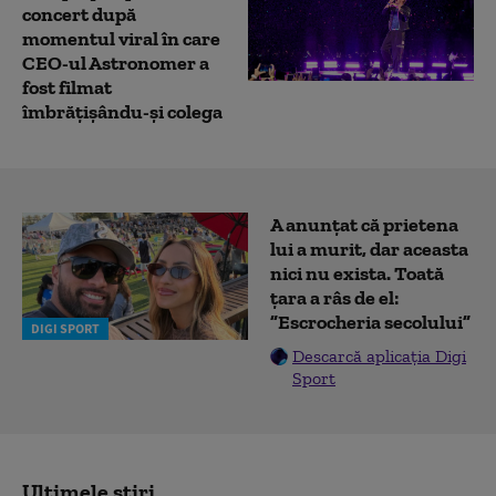
concert după
momentul viral în care
CEO-ul Astronomer a
fost filmat
îmbrățișându-și colega
A anunțat că prietena
lui a murit, dar aceasta
nici nu exista. Toată
țara a râs de el:
”Escrocheria secolului”
DIGI SPORT
Descarcă aplicația Digi
Sport
Ultimele știri