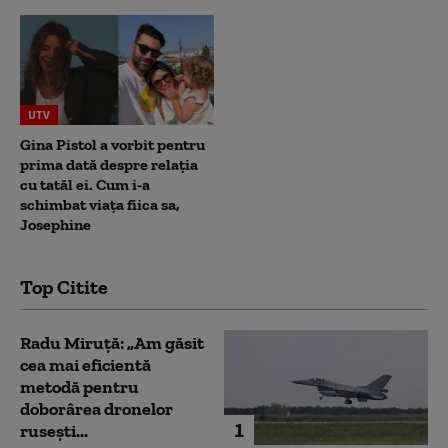
UTV
Gina Pistol a vorbit pentru
prima dată despre relația
cu tatăl ei. Cum i-a
schimbat viața fiica sa,
Josephine
Top Citite
Radu Miruță: „Am găsit
cea mai eficientă
metodă pentru
doborârea dronelor
1
rusești...