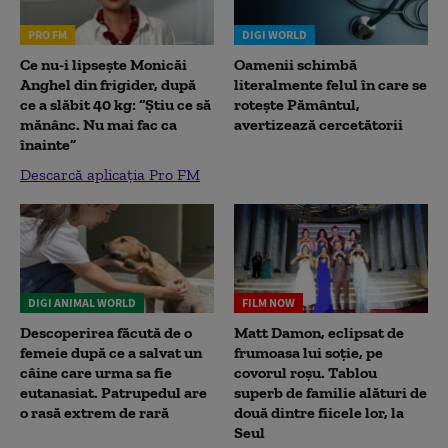
PRO FM
DIGI WORLD
Ce nu-i lipsește Monicăi
Oamenii schimbă
Anghel din frigider, după
literalmente felul în care se
ce a slăbit 40 kg: “Știu ce să
rotește Pământul,
mănânc. Nu mai fac ca
avertizează cercetătorii
înainte”
Descarcă aplicația Pro FM
DIGI ANIMAL WORLD
FILM NOW
Descoperirea făcută de o
Matt Damon, eclipsat de
femeie după ce a salvat un
frumoasa lui soție, pe
câine care urma sa fie
covorul roșu. Tablou
eutanasiat. Patrupedul are
superb de familie alături de
o rasă extrem de rară
două dintre fiicele lor, la
Seul