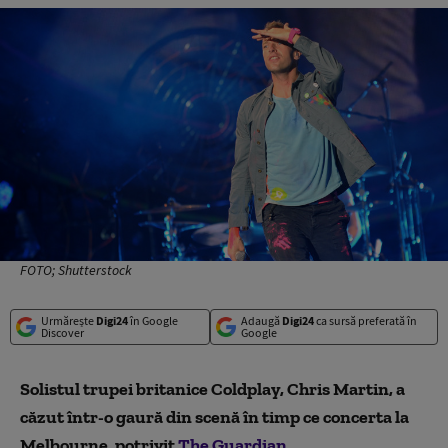
FOTO; Shutterstock
Urmărește
Digi24
în Google
Adaugă
Digi24
ca sursă preferată în
Discover
Google
Solistul trupei britanice Coldplay, Chris Martin, a
căzut într-o gaură din scenă în timp ce concerta la
Melbourne, potrivit
The Guardian
.