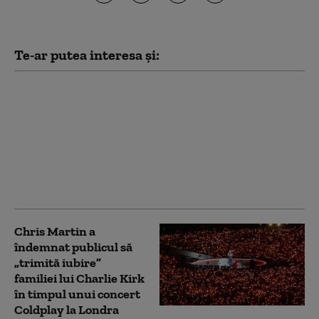
Te-ar putea interesa și:
Povestea celor 16
secunde din spatele
momentului viral de la
concertul Coldplay.
Kristin Cabot,
directoarea de HR: „Am
devenit un meme”
Chris Martin a
îndemnat publicul să
„trimită iubire”
familiei lui Charlie Kirk
în timpul unui concert
Coldplay la Londra