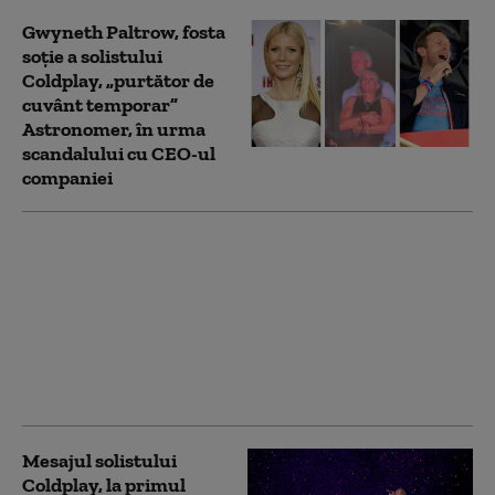
Gwyneth Paltrow, fosta
soție a solistului
Coldplay, „purtător de
cuvânt temporar”
Astronomer, în urma
scandalului cu CEO-ul
companiei
Oasis le transmite
fanilor că sunt în
siguranţă, după
incidentul de la
concertul Coldplay: Nu
ne interesează cu cine
vă iubiţi
Mesajul solistului
Coldplay, la primul