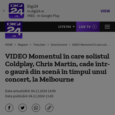
Digi24
VIEW
m.digi24.ro
FREE - In Google Play
LIVE TV
LIVE FM
HOME
Magazin
Timp liber
Divertisment
VIDEO Momentul în care solistul Coldplay, Chris Martin, cade într-o gaură din scenă în timpul unui concert, la Melbourne
VIDEO Momentul în care solistul
Coldplay, Chris Martin, cade într-
o gaură din scenă în timpul unui
concert, la Melbourne
Data actualizării:
04.11.2024 14:56
Data publicării:
04.11.2024 11:43