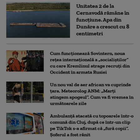
Unitatea 2 de la
Cernavodă rămâne în
funcțiune. Apa din
Dunăre a crescut cu 8
centimetri
Cum funcționează Sovintern, noua
rețea internațională a „socialiștilor”
cu care Kremlinul atrage recruți din
Occident în armata Rusiei
Un nou val de aer african va cuprinde
țara. Meteorolog ANM: „Marți
atingem apogeul”. Cum va fi vremea în
următoarele zile
Ambulanţă atacată cu topoarele într-o
comună din Cluj, după ce într-un clip
pe TikTok s-a afirmat că „fură copii”.
Șoferul a fost rănit