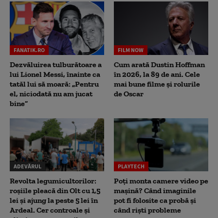
FANATIK.RO
FILM NOW
Dezvăluirea tulburătoare a
Cum arată Dustin Hoffman
lui Lionel Messi, înainte ca
în 2026, la 89 de ani. Cele
tatăl lui să moară: „Pentru
mai bune filme și rolurile
el, niciodată nu am jucat
de Oscar
bine”
ADEVĂRUL
PLAYTECH
Revolta legumicultorilor:
Poți monta camere video pe
roșiile pleacă din Olt cu 1,5
mașină? Când imaginile
lei și ajung la peste 5 lei în
pot fi folosite ca probă și
Ardeal. Cer controale și
când riști probleme