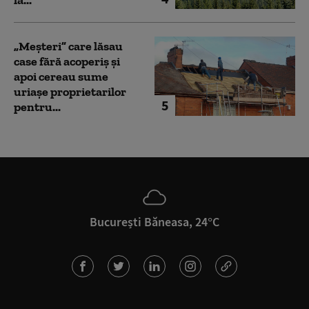
„Meșteri” care lăsau
case fără acoperiș și
apoi cereau sume
uriașe proprietarilor
5
pentru...
București Băneasa, 24°C