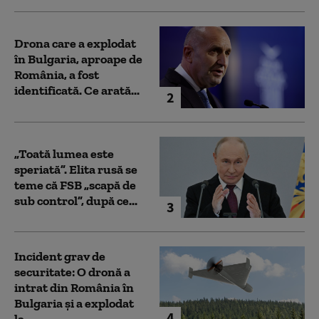
Drona care a explodat
în Bulgaria, aproape de
România, a fost
identificată. Ce arată...
2
„Toată lumea este
speriată”. Elita rusă se
teme că FSB „scapă de
sub control”, după ce...
3
Incident grav de
securitate: O dronă a
intrat din România în
Bulgaria şi a explodat
4
la...