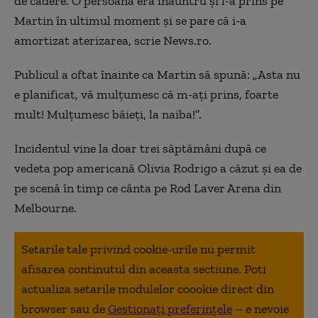
de cădere. O persoană era înăuntru şi l-a prins pe
Martin în ultimul moment şi se pare că i-a
amortizat aterizarea, scrie News.ro.
Publicul a oftat înainte ca Martin să spună: „Asta nu
e planificat, vă mulţumesc că m-aţi prins, foarte
mult! Mulţumesc băieţi, la naiba!”.
Incidentul vine la doar trei săptămâni după ce
vedeta pop americană Olivia Rodrigo a căzut şi ea de
pe scenă în timp ce cânta pe Rod Laver Arena din
Melbourne.
Setarile tale privind cookie-urile nu permit
afisarea continutul din aceasta sectiune. Poti
actualiza setarile modulelor coookie direct din
browser sau de
Gestionați preferințele
– e nevoie