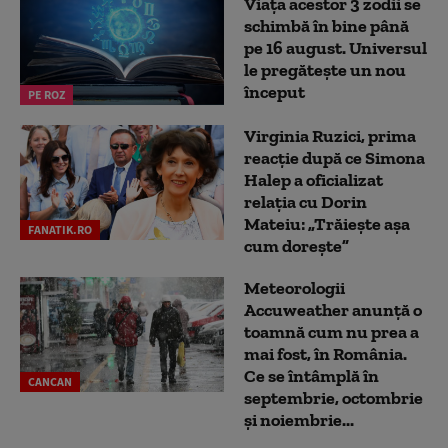
Viața acestor 3 zodii se
schimbă în bine până
pe 16 august. Universul
le pregătește un nou
început
PE ROZ
Virginia Ruzici, prima
reacție după ce Simona
Halep a oficializat
relația cu Dorin
Mateiu: „Trăiește așa
FANATIK.RO
cum dorește”
Meteorologii
Accuweather anunță o
toamnă cum nu prea a
mai fost, în România.
Ce se întâmplă în
CANCAN
septembrie, octombrie
și noiembrie...