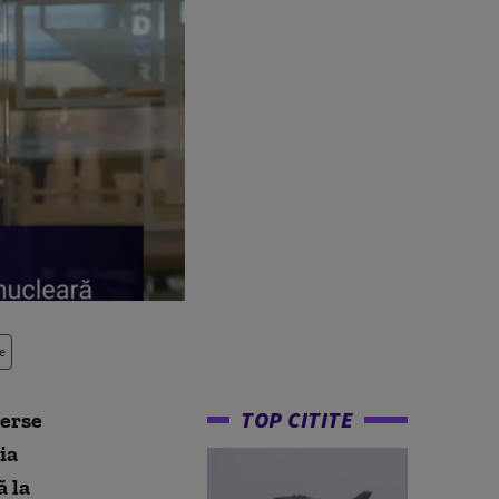
e
TOP CITITE
verse
ia
 la