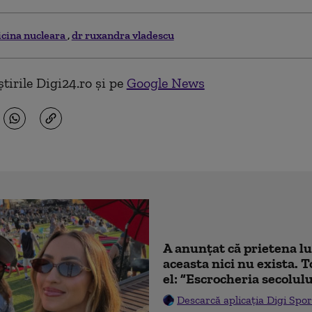
cina nucleara
dr ruxandra vladescu
tirile Digi24.ro și pe
Google News
A anunțat că prietena lu
aceasta nici nu exista. T
el: ”Escrocheria secolulu
Descarcă aplicația Digi Spor