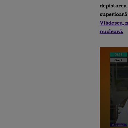
depistarea
superioară 
Vlădescu, m
nucleară
.