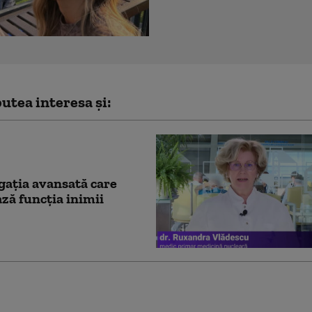
utea interesa și:
gația avansată care
ză funcția inimii