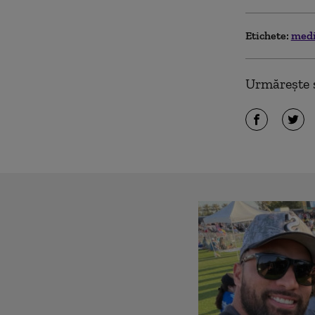
Etichete:
medi
Urmărește ș