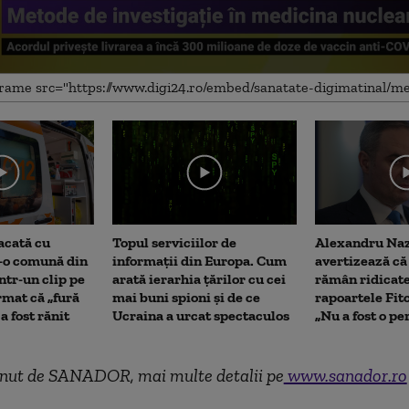
me
acată cu
Topul serviciilor de
Alexandru Na
r-o comună din
informații din Europa. Cum
avertizează că 
ntr-un clip pe
arată ierarhia țărilor cu cei
rămân ridicat
rmat că „fură
mai buni spioni și de ce
rapoartele Fit
 a fost rănit
Ucraina a urcat spectaculos
„Nu a fost o p
ținut de SANADOR, mai multe detalii pe
www.sanador.ro