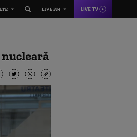
LIVE TV
LTE
LIVE FM
 nucleară