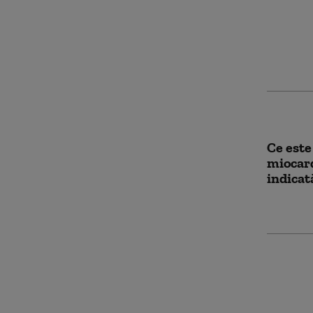
Indicaț
CT. Deta
observa
Ce este
miocard
indicat
Cum se 
osoasă 