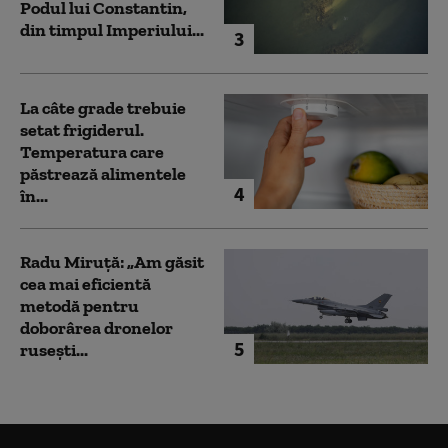
Podul lui Constantin,
din timpul Imperiului...
3
La câte grade trebuie
setat frigiderul.
Temperatura care
păstrează alimentele
4
în...
Radu Miruță: „Am găsit
cea mai eficientă
metodă pentru
doborârea dronelor
5
rusești...