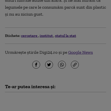
soiuri hibride aduse din afară. Și ne mai mirăm că
legumele pe care le consumăm parcă sunt din plastic
și nu au niciun gust.
Etichete:
cercetare
institut
statul la stat
Urmărește știrile Digi24.ro și pe
Google News
Te-ar putea interesa și:
Un ingredient activ din
Viagra ar putea limita