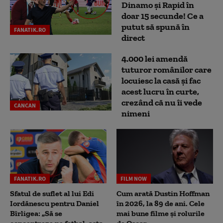
Dinamo și Rapid în
doar 15 secunde! Ce a
putut să spună în
FANATIK.RO
direct
4.000 lei amendă
tuturor românilor care
locuiesc la casă și fac
acest lucru în curte,
crezând că nu îi vede
CANCAN
nimeni
FANATIK.RO
FILM NOW
Sfatul de suflet al lui Edi
Cum arată Dustin Hoffman
Iordănescu pentru Daniel
în 2026, la 89 de ani. Cele
Bîrligea: „Să se
mai bune filme și rolurile