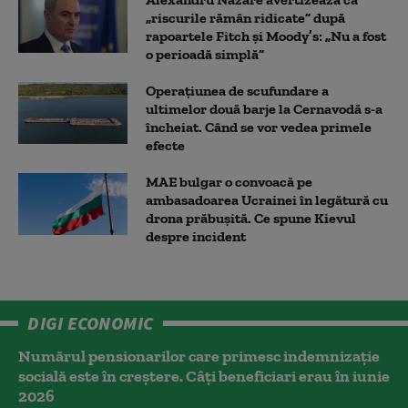
„riscurile rămân ridicate” după
rapoartele Fitch și Moody’s: „Nu a fost
o perioadă simplă”
Operațiunea de scufundare a
ultimelor două barje la Cernavodă s-a
încheiat. Când se vor vedea primele
efecte
MAE bulgar o convoacă pe
ambasadoarea Ucrainei în legătură cu
drona prăbuşită. Ce spune Kievul
despre incident
DIGI ECONOMIC
Numărul pensionarilor care primesc indemnizaţie
socială este în creștere. Câți beneficiari erau în iunie
2026