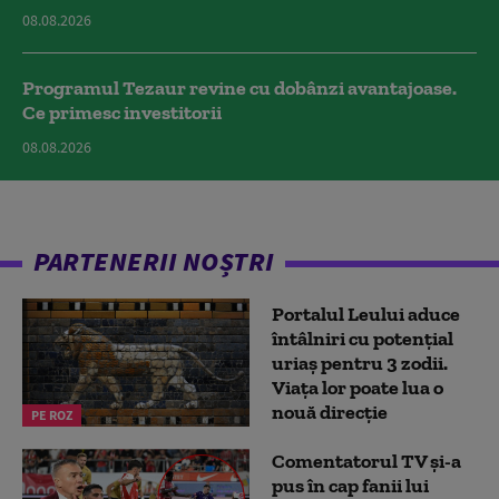
08.08.2026
Programul Tezaur revine cu dobânzi avantajoase.
Ce primesc investitorii
08.08.2026
PARTENERII NOȘTRI
Portalul Leului aduce
întâlniri cu potențial
uriaș pentru 3 zodii.
Viața lor poate lua o
nouă direcție
PE ROZ
Comentatorul TV și-a
pus în cap fanii lui