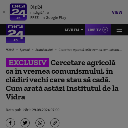
Digi24
VIEW
m.digi24.ro
FREE - In Google Play
LIVE TV
LIVE FM
HOME
Special
Statul la stat
Cercetare agricolă ca în vremea comunismului, în clădiri vechi care stau să cadă. Cum arată astăzi Institutul de la Vidra
EXCLUSIV
Cercetare agricolă
ca în vremea comunismului, în
clădiri vechi care stau să cadă.
Cum arată astăzi Institutul de la
Vidra
Data publicării:
29.08.2024 07:00