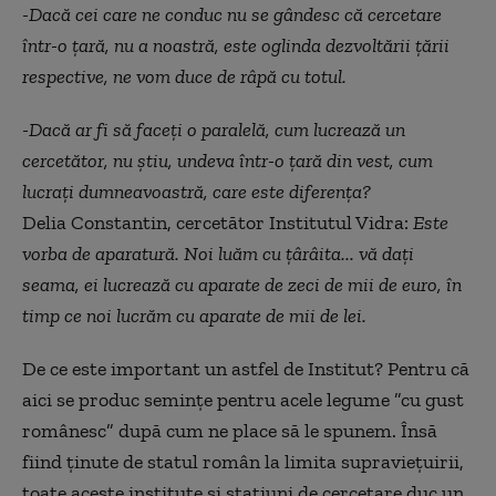
-Dacă cei care ne conduc nu se gândesc că cercetare
într-o țară, nu a noastră, este oglinda dezvoltării țării
respective, ne vom duce de râpă cu totul.
-Dacă ar fi să faceți o paralelă, cum lucrează un
cercetător, nu știu, undeva într-o țară din vest, cum
lucrați dumneavoastră, care este diferența?
Delia Constantin, cercetător Institutul Vidra:
Este
vorba de aparatură. Noi luăm cu țârâita... vă dați
seama, ei lucrează cu aparate de zeci de mii de euro, în
timp ce noi lucrăm cu aparate de mii de lei.
De ce este important un astfel de Institut? Pentru că
aici se produc semințe pentru acele legume ”cu gust
românesc” după cum ne place să le spunem. Însă
fiind ținute de statul român la limita supraviețuirii,
toate aceste institute și stațiuni de cercetare duc un