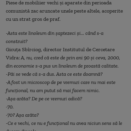
Piese de mobiliier vechi și aparate din perioada
comunistă zac aruncate unele peste altele, acoperite
cu un strat gros de praf.
-Asta este linoleum din șaptezeci și... când s-a
construit?
Gicuța Sbîrciog, director Institutul de Cercetare
Vidra:
A, nu, cred că este de prin ani 90 și ceva, 2000,
din economie s-a pus un linoleum de proastă calitate.
-Păi se vede că s-a dus. Asta ce este doamnă?
-A fost un microscop de pe vremuri care nu mai este
funcțional, nu am putut să mai facem nimic.
-Așa arăta? De pe ce vremuri adică?
-70.
-70? Așa arăta?
-Ce e vechi, ce nu e funcțional nu avea niciun sens să le