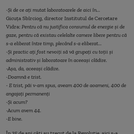
-Și de ce ați mutat laboratoarele de aici în...
Gicuța Sbîrciog, director Institutul de Cercetare
Vidra:
Pentru că nu justifica consumul de energie și de
gaze, pentru că existau celelalte camere libere pentru că
s-a eliberat între timp, plecând s-a eliberat...
-Și practic ați fost nevoiți să vă grupați cu toții și
administrativ și laboratoare în aceeași clădire.
-Așa, da, aceeași clădire.
-Doamnă e trist.
- E trist, păi v-am spus, aveam 400 de aoameni, 400 de
angajați permanenți
-Și acum?
-Acum avem 44.
-E bine.
În 35 de ani câți au trecut de la Revoluție, aici s-a