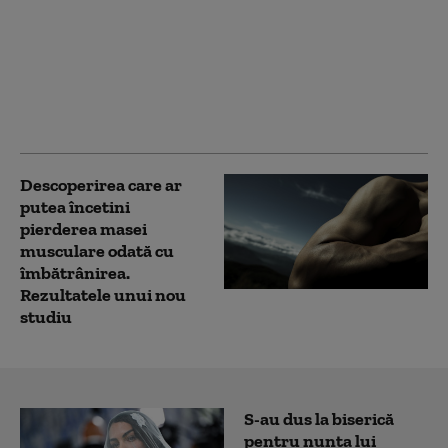
SUA introduc restricții
pentru un anumit tip
de cercetare privind
virusurile, invocând
pandemia de COVID-19
Descoperirea care ar
putea încetini
pierderea masei
musculare odată cu
îmbătrânirea.
Rezultatele unui nou
studiu
S-au dus la biserică
pentru nunta lui