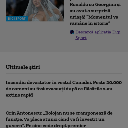
Ronaldo cu Georgina și
au avut o surpriză
uriașă! ”Momentul va
DIGI SPORT
rămâne în istorie”
Descarcă aplicația Digi
Sport
Ultimele știri
Incendiu devastator în vestul Canadei. Peste 20.000
de oameni au fost evacuați după ce flăcările s-au
extins rapid
Crin Antonescu: „Bolojan nu se cramponează de
funcție. Va pleca atunci când va fi învestit un
guvern”. Pe cine vede drept premier