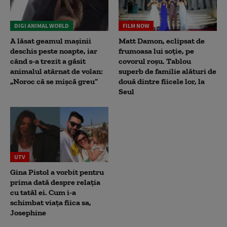
DIGI ANIMAL WORLD
FILM NOW
A lăsat geamul mașinii
Matt Damon, eclipsat de
deschis peste noapte, iar
frumoasa lui soție, pe
când s-a trezit a găsit
covorul roșu. Tablou
animalul atârnat de volan:
superb de familie alături de
„Noroc că se mișcă greu”
două dintre fiicele lor, la
Seul
UTV
Gina Pistol a vorbit pentru
prima dată despre relația
cu tatăl ei. Cum i-a
schimbat viața fiica sa,
Josephine