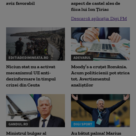
aviz favorabil
aspect de castel ales de
fiica lui Ion Țiriac
Descarcă aplicația Digi FM
EDITIADEDIMINEATA.RO
ADEVARUL
Niciun stat nu a activat
Moody’s a cruțat România.
mecanismul UE anti-
Acum politicienii pot strica
dezinformare în timpul
tot. Avertismentul
crizei din Ceuta
analiștilor
GANDUL.RO
DIGI SPORT
Ministrul bulgar al
Au bătut palma! Marius