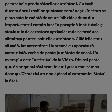
pe tarabele producătorilor autohtoni. Cu toții
ducem dorul roșiilor gustoase românești. În timp ce
piața este invadată de soiuri hibride aduse din
import, statul român lasă în paragină institutele și
stațiunile de cercetare agricolă unde se produce
sămânța pentru soiurile autohtone. Clădirile stau
să cadă, iar cercetătorii lucrează cu aparatură
comunistă, veche de peste jumătate de secol. Un
exemplu este Institutul de la Vidra. Din cei peste
400 de angajați câți erau în anii 90 au mai rămas
doar 40. Urmăriți un nou episod al campaniei Statul
la Stat.