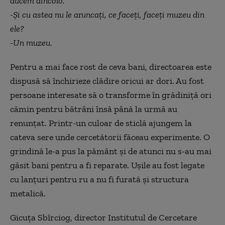
ducem dincolo.
-Și cu astea nu le aruncați, ce faceți, faceți muzeu din
ele?
-Un muzeu.
Pentru a mai face rost de ceva bani, directoarea este
dispusă să închirieze clădire oricui ar dori. Au fost
persoane interesate să o transforme în grădiniță ori
cămin pentru bătrâni însă până la urmă au
renunțat. Printr-un culoar de sticlă ajungem la
cateva sere unde cercetătorii făceau experimente. O
grindină le-a pus la pământ și de atunci nu s-au mai
găsit bani pentru a fi reparate. Ușile au fost legate
cu lanțuri pentru ru a nu fi furată și structura
metalică.
Gicuța Sbîrciog, director Institutul de Cercetare