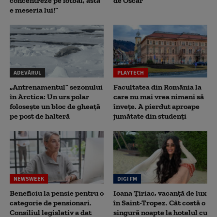
concentreze pe fotbal, asta
de Oscar
e meseria lui!”
ADEVĂRUL
PLAYTECH
„Antrenamentul” sezonului
Facultatea din România la
în Arctica: Un urs polar
care nu mai vrea nimeni să
folosește un bloc de gheață
înveţe. A pierdut aproape
pe post de halteră
jumătate din studenţi
NEWSWEEK
DIGI FM
Beneficiu la pensie pentru o
Ioana Țiriac, vacanță de lux
categorie de pensionari.
în Saint-Tropez. Cât costă o
Consiliul legislativ a dat
singură noapte la hotelul cu