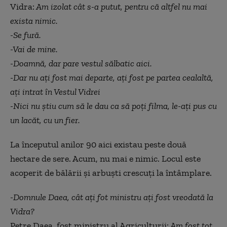
Vidra:
Am izolat cât s-a putut, pentru că altfel nu mai
exista nimic.
-Se fură.
-Vai de mine.
-Doamnă, dar pare vestul sălbatic aici.
-Dar nu ați fost mai departe, ați fost pe partea cealaltă,
ați intrat în Vestul Vidrei
-Nici nu știu cum să le dau ca să poți filma, le-ați pus cu
un lacăt, cu un fier.
La începutul anilor 90 aici existau peste două
hectare de sere. Acum, nu mai e nimic. Locul este
acoperit de bălării și arbuști crescuți la întâmplare.
-Domnule Daea, cât ați fot ministru ați fost vreodată la
Vidra?
Petre Daea, fost ministru al Agriculturii:
Am fost tot