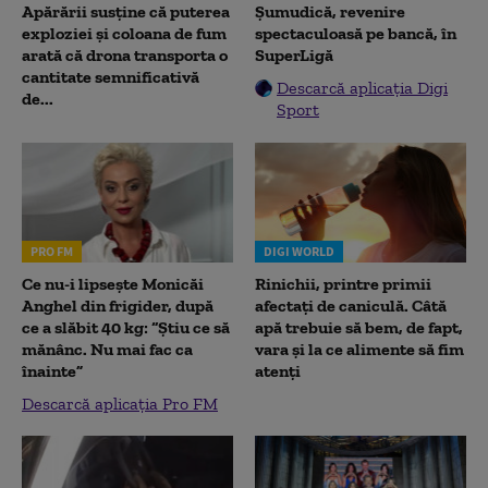
Apărării susține că puterea
Șumudică, revenire
exploziei și coloana de fum
spectaculoasă pe bancă, în
arată că drona transporta o
SuperLigă
cantitate semnificativă
Descarcă aplicația Digi
de...
Sport
PRO FM
DIGI WORLD
Ce nu-i lipsește Monicăi
Rinichii, printre primii
Anghel din frigider, după
afectați de caniculă. Câtă
ce a slăbit 40 kg: “Știu ce să
apă trebuie să bem, de fapt,
mănânc. Nu mai fac ca
vara și la ce alimente să fim
înainte”
atenți
Descarcă aplicația Pro FM