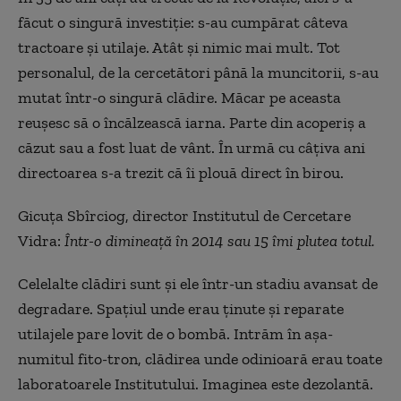
făcut o singură investiție: s-au cumpărat câteva
tractoare și utilaje. Atât și nimic mai mult. Tot
personalul, de la cercetători până la muncitorii, s-au
mutat într-o singură clădire. Măcar pe aceasta
reușesc să o încălzească iarna. Parte din acoperiș a
căzut sau a fost luat de vânt. În urmă cu câțiva ani
directoarea s-a trezit că îi plouă direct în birou.
Gicuța Sbîrciog, director Institutul de Cercetare
Vidra:
Într-o dimineață în 2014 sau 15 îmi plutea totul.
Celelalte clădiri sunt și ele într-un stadiu avansat de
degradare. Spațiul unde erau ținute și reparate
utilajele pare lovit de o bombă. Intrăm în așa-
numitul fito-tron, clădirea unde odinioară erau toate
laboratoarele Institutului. Imaginea este dezolantă.