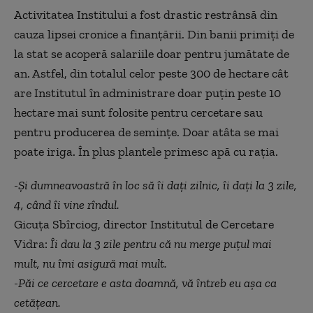
Activitatea Institului a fost drastic restrânsă din
cauza lipsei cronice a finanțării. Din banii primiți de
la stat se acoperă salariile doar pentru jumătate de
an. Astfel, din totalul celor peste 300 de hectare cât
are Institutul în administrare doar puțin peste 10
hectare mai sunt folosite pentru cercetare sau
pentru producerea de semințe. Doar atâta se mai
poate iriga. În plus plantele primesc apă cu rația.
-Și dumneavoastră în loc să îi dați zilnic, îi dați la 3 zile,
4, când îi vine rîndul.
Gicuța Sbîrciog, director Institutul de Cercetare
Vidra:
Îi dau la 3 zile pentru că nu merge puțul mai
mult, nu îmi asigură mai mult.
-Păi ce cercetare e asta doamnă, vă întreb eu așa ca
cetățean.