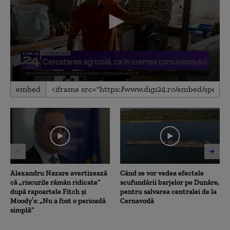
0
embed
seconds
of
7
minutes,
30
seconds
Alexandru Nazare avertizează
Când se vor vedea efectele
că „riscurile rămân ridicate”
scufundării barjelor pe Dunăre,
după rapoartele Fitch și
pentru salvarea centralei de la
Moody’s: „Nu a fost o perioadă
Cernavodă
simplă”