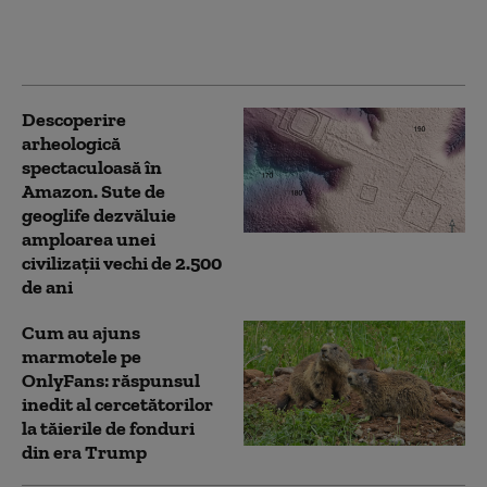
răspândirea cancerului
(studiu)
Descoperire
arheologică
spectaculoasă în
Amazon. Sute de
geoglife dezvăluie
amploarea unei
civilizații vechi de 2.500
de ani
Cum au ajuns
marmotele pe
OnlyFans: răspunsul
inedit al cercetătorilor
la tăierile de fonduri
din era Trump