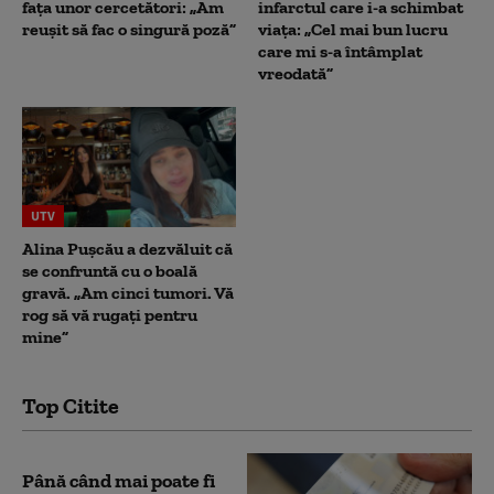
fața unor cercetători: „Am
infarctul care i-a schimbat
reușit să fac o singură poză”
viața: „Cel mai bun lucru
care mi s-a întâmplat
vreodată”
UTV
Alina Pușcău a dezvăluit că
se confruntă cu o boală
gravă. „Am cinci tumori. Vă
rog să vă rugați pentru
mine”
Top Citite
Până când mai poate fi