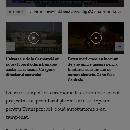
0
embed
seconds
of
28
seconds
Unitatea 2 de la Cernavodă ar
Patru mari orașe au început
putea fi oprită dacă Dunărea
deja să aplice măsuri pentru
continuă să scadă. Ce spune
limitarea consumului de
directorul centralei
curent electric. Ce va face
Capitala
La scurt timp după ceremonia la care au participat
președintele, premierul și comisarul european
pentru Transporturi, două autoturisme s-au
tamponat.