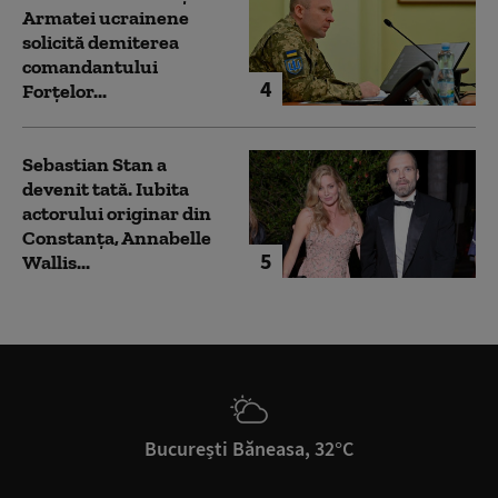
Armatei ucrainene
solicită demiterea
comandantului
4
Forțelor...
Sebastian Stan a
devenit tată. Iubita
actorului originar din
Constanța, Annabelle
5
Wallis...
București Băneasa, 32°C