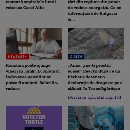
tratează capitalele lumii
țări din regiune din punct
retorica Casei Albe
de vedere energetic. Ce ne
diferențiază de Bulgaria
și...
NEWSWEEK
DIGI FM
România poate ajunge
„Anna, ţine-ţi prostul
vineri în „junk”. Economist:
acasă!" Reacţii după ce un
Indexarea pensiilor ar
bărbat a desenat o
putea fi anulată. Salariile,
declaraţie de dragoste pe o
reduse
stâncă, în Transfăgărăşan
Descarcă aplicația Digi FM