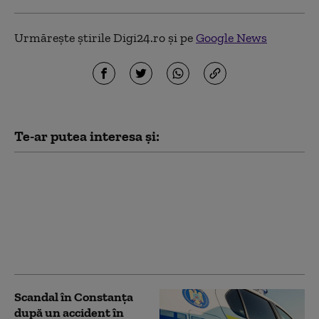
Urmărește știrile Digi24.ro și pe
Google News
Te-ar putea interesa și:
O fetiță de 9 ani a murit
după ce mașina în care
se afla a intrat într-un
cap de pod, la Cluj-
Napoca. Alte trei
persoane sunt rănite
Scandal în Constanța
după un accident în