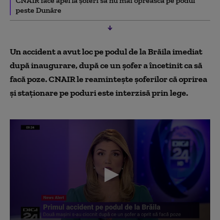
CNAIR face apel la şoferi să nu mai oprească pe podul
peste Dunăre
Un accident a avut loc pe podul de la Brăila imediat
după inaugurare, după ce un șofer a încetinit ca să
facă poze. CNAIR le reamintește șoferilor că oprirea
şi staţionare pe poduri este interzisă prin lege.