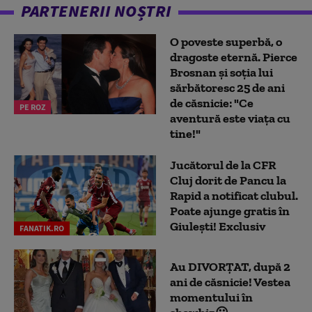
PARTENERII NOȘTRI
O poveste superbă, o
dragoste eternă. Pierce
Brosnan și soția lui
sărbătoresc 25 de ani
de căsnicie: "Ce
PE ROZ
aventură este viața cu
tine!"
Jucătorul de la CFR
Cluj dorit de Pancu la
Rapid a notificat clubul.
Poate ajunge gratis în
Giulești! Exclusiv
FANATIK.RO
Au DIVORȚAT, după 2
ani de căsnicie! Vestea
momentului în