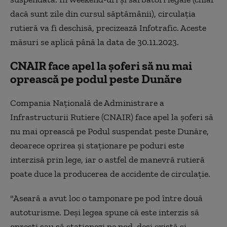
dacă sunt zile din cursul săptămânii), circulația
rutieră va fi deschisă, precizează Infotrafic. Aceste
măsuri se aplică până la data de 30.11.2023.
CNAIR face apel la şoferi să nu mai
oprească pe podul peste Dunăre
Compania Naţională de Administrare a
Infrastructurii Rutiere (CNAIR) face apel la şoferi să
nu mai oprească pe Podul suspendat peste Dunăre,
deoarece oprirea şi staţionare pe poduri este
interzisă prin lege, iar o astfel de manevră rutieră
poate duce la producerea de accidente de circulaţie.
"Aseară a avut loc o tamponare pe pod între două
autoturisme. Deşi legea spune că este interzis să
opreşti sau să staţionezi pe pod, deşi există şi