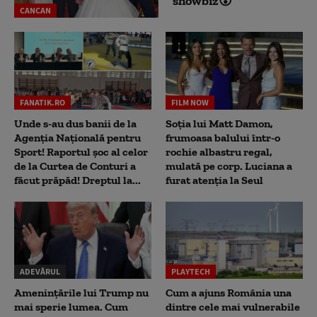
showbiz😮
CANCAN
FANATIK.RO
FILM NOW
Unde s-au dus banii de la
Soția lui Matt Damon,
Agenția Națională pentru
frumoasa balului într-o
Sport! Raportul șoc al celor
rochie albastru regal,
de la Curtea de Conturi a
mulată pe corp. Luciana a
făcut prăpăd! Dreptul la...
furat atenția la Seul
ADEVĂRUL
PLAYTECH
Amenințările lui Trump nu
Cum a ajuns România una
mai sperie lumea. Cum
dintre cele mai vulnerabile