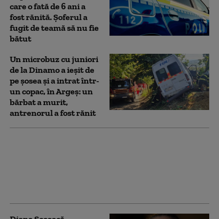
care o fată de 6 ani a
fost rănită. Şoferul a
fugit de teamă să nu fie
bătut
Un microbuz cu juniori
de la Dinamo a ieșit de
pe șosea și a intrat într-
un copac, în Argeș: un
bărbat a murit,
antrenorul a fost rănit
Diana Şoşoacă, primul
mesaj după accidentul
rutier: „Pot să spun că
sunt binişor”