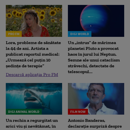
PRO FM
DIGI WORLD
Lora, probleme de sănătate
Un „intrus” de mărimea
la 44 de ani. Artista a
planetei Pluto a provocat
publicat raportul medical:
haos în jurul lui Neptun.
„Urmează cel puțin 10
Semne ale unui cataclism
ședințe de terapie”
străvechi, detectate de
telescopul...
Descarcă aplicația Pro FM
DIGI ANIMAL WORLD
FILM NOW
Un rechin a regurgitat un
Antonio Banderas,
arici viu și nevătămat, în
declarație surpriză despre