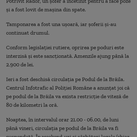
Potrivit Rador, un șofer a încetinit pentru a face poze
și a fost lovit de mașina din spate.
Tamponarea a fost una ușoară, iar șoferii și-au
continuat drumul.
Conform legislației rutiere, oprirea pe poduri este
interzisă și este sancționată. Amenzile ajung până la
2.900 de lei.
Ieri a fost deschisă circulația pe Podul de la Brăila.
Centrul Infotrafic al Poliției Române a anunțat joi că
pe podul de la Brăila va exista restricție de viteză de
80 de kilometri la oră.
Noaptea, în intervalul orar 21.00 - 06.00, de luni
până vineri, circulația pe podul de la Brăila va fi
suspendată. În weekend-uri și sărbători legale (chiar