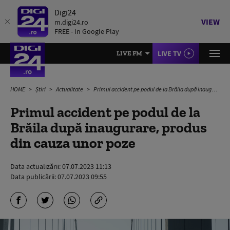
Digi24
VIEW
m.digi24.ro
FREE - In Google Play
LIVE TV
LIVE FM
HOME
Știri
Actualitate
Primul accident pe podul de la Brăila după inaugurare, produs din cauza unor poze
Primul accident pe podul de la
Brăila după inaugurare, produs
din cauza unor poze
Data actualizării:
07.07.2023 11:13
Data publicării:
07.07.2023 09:55