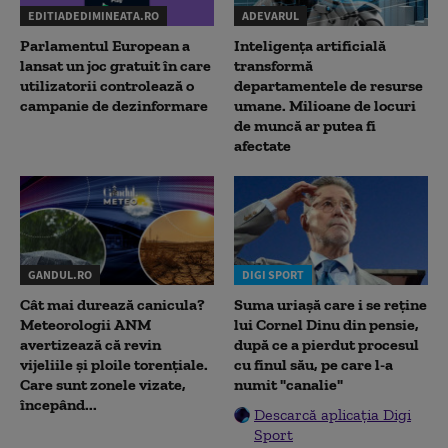
EDITIADEDIMINEATA.RO
ADEVARUL
Parlamentul European a
Inteligența artificială
lansat un joc gratuit în care
transformă
utilizatorii controlează o
departamentele de resurse
campanie de dezinformare
umane. Milioane de locuri
de muncă ar putea fi
afectate
GANDUL.RO
DIGI SPORT
Cât mai durează canicula?
Suma uriașă care i se reține
Meteorologii ANM
lui Cornel Dinu din pensie,
avertizează că revin
după ce a pierdut procesul
vijeliile și ploile torențiale.
cu finul său, pe care l-a
Care sunt zonele vizate,
numit "canalie"
începând...
Descarcă aplicația Digi
Sport