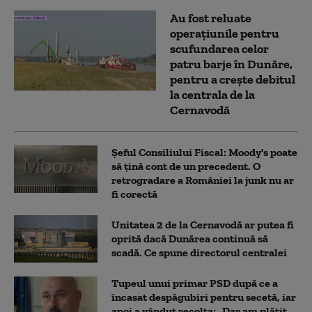
Au fost reluate
operațiunile pentru
scufundarea celor
patru barje în Dunăre,
pentru a crește debitul
la centrala de la
Cernavodă
Șeful Consiliului Fiscal: Moody's poate
să țină cont de un precedent. O
retrogradare a României la junk nu ar
fi corectă
Unitatea 2 de la Cernavodă ar putea fi
oprită dacă Dunărea continuă să
scadă. Ce spune directorul centralei
Tupeul unui primar PSD după ce a
încasat despăgubiri pentru secetă, iar
apoi a vândut recolta: „Dar am plătit