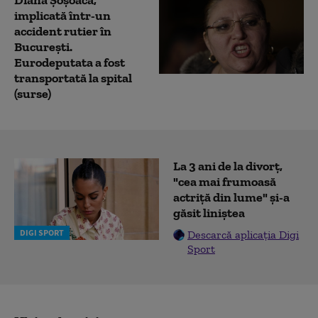
Diana Șoșoacă,
implicată într-un
accident rutier în
București.
Eurodeputata a fost
transportată la spital
(surse)
La 3 ani de la divorț,
"cea mai frumoasă
actriță din lume" și-a
găsit liniștea
DIGI SPORT
Descarcă aplicația Digi
Sport