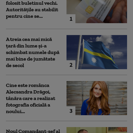
folosit buletinul vechi.
Autoritățile au stabilit
pentru cine se...
1
A treia cea mai mică
țară din lume și-a
schimbat numele după
mai bine de jumătate
2
de secol
Cine este românca
Alecsandra Drăgoi,
tânăra care a realizat
fotografia oficială a
3
noului...
Noul Comandant-șef al