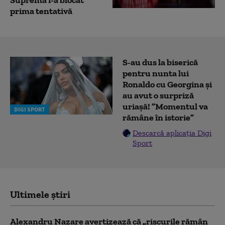
Supremă i-a blocat
prima tentativă
S-au dus la biserică
pentru nunta lui
Ronaldo cu Georgina și
au avut o surpriză
uriașă! ”Momentul va
DIGI SPORT
rămâne în istorie”
Descarcă aplicația Digi
Sport
Ultimele știri
Alexandru Nazare avertizează că „riscurile rămân