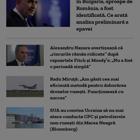
în Bulgaria, aproape de
România, a fost
identificată. Ce arată
analiza preliminară a
epavei
Alexandru Nazare avertizează că
„riscurile rămân ridicate” după
rapoartele Fitch și Moody’s: „Nu a fost
o perioadă simplă”
Radu Miruță: „Am găsit cea mai
eficientă metodă pentru doborârea
dronelor rusești. Funcționează cu
succes”
SUA au convins Ucraina să nu mai
atace conducta CPC şi petrolierele
non-ruseşti din Marea Neagră
(Bloomberg)