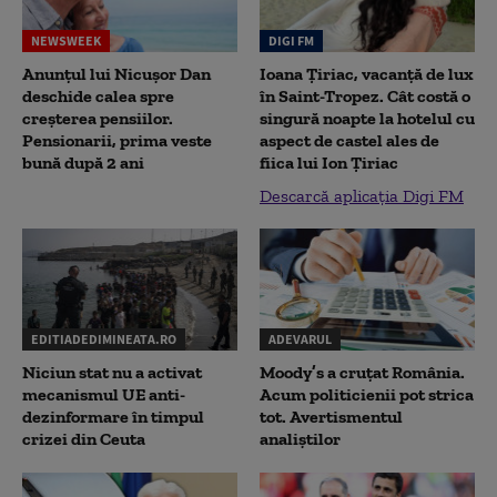
NEWSWEEK
DIGI FM
Anunțul lui Nicușor Dan
Ioana Țiriac, vacanță de lux
deschide calea spre
în Saint-Tropez. Cât costă o
creșterea pensiilor.
singură noapte la hotelul cu
Pensionarii, prima veste
aspect de castel ales de
bună după 2 ani
fiica lui Ion Țiriac
Descarcă aplicația Digi FM
EDITIADEDIMINEATA.RO
ADEVARUL
Niciun stat nu a activat
Moody’s a cruțat România.
mecanismul UE anti-
Acum politicienii pot strica
dezinformare în timpul
tot. Avertismentul
crizei din Ceuta
analiștilor