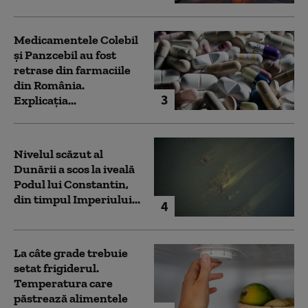
Medicamentele Colebil
și Panzcebil au fost
retrase din farmaciile
din România.
3
Explicația...
Nivelul scăzut al
Dunării a scos la iveală
Podul lui Constantin,
din timpul Imperiului...
4
La câte grade trebuie
setat frigiderul.
Temperatura care
păstrează alimentele