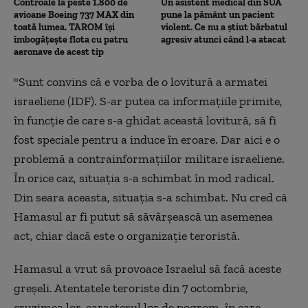
Controale la peste 1.800 de
Un asistent medical din SUA
avioane Boeing 737 MAX din
pune la pământ un pacient
toată lumea. TAROM își
violent. Ce nu a știut bărbatul
îmbogățește flota cu patru
agresiv atunci când l-a atacat
aeronave de acest tip
"Sunt convins că e vorba de o lovitură a armatei
israeliene (IDF). S-ar putea ca informațiile primite,
în funcție de care s-a ghidat această lovitură, să fi
fost speciale pentru a induce în eroare. Dar aici e o
problemă a contrainformațiilor militare israeliene.
În orice caz, situația s-a schimbat în mod radical.
Din seara aceasta, situația s-a schimbat. Nu cred că
Hamasul ar fi putut să săvârșească un asemenea
act, chiar dacă este o organizație teroristă.
Hamasul a vrut să provoace Israelul să facă aceste
greșeli. Atentatele teroriste din 7 octombrie,
cruzimea lor, caracterul lor de pogrom, în care