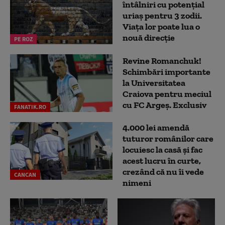
întâlniri cu potențial
uriaș pentru 3 zodii.
Viața lor poate lua o
nouă direcție
PE ROZ
Revine Romanchuk!
Schimbări importante
la Universitatea
Craiova pentru meciul
cu FC Argeş. Exclusiv
FANATIK.RO
4.000 lei amendă
tuturor românilor care
locuiesc la casă și fac
acest lucru în curte,
crezând că nu îi vede
CANCAN
nimeni