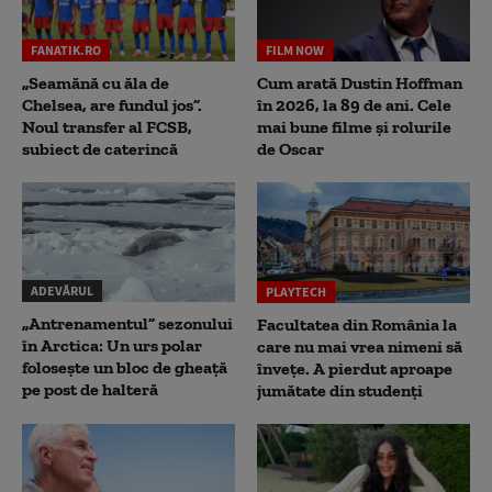
FANATIK.RO
FILM NOW
„Seamănă cu ăla de
Cum arată Dustin Hoffman
Chelsea, are fundul jos”.
în 2026, la 89 de ani. Cele
Noul transfer al FCSB,
mai bune filme și rolurile
subiect de caterincă
de Oscar
ADEVĂRUL
PLAYTECH
„Antrenamentul” sezonului
Facultatea din România la
în Arctica: Un urs polar
care nu mai vrea nimeni să
folosește un bloc de gheață
înveţe. A pierdut aproape
pe post de halteră
jumătate din studenţi