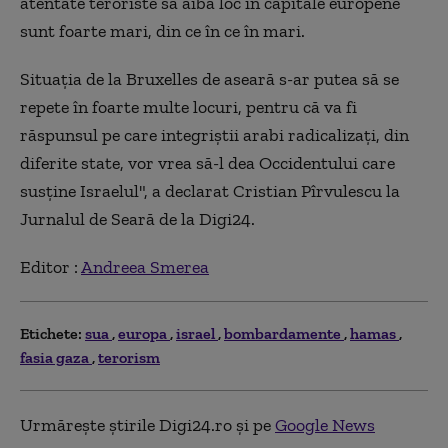
atentate teroriste să aibă loc în capitale europene
sunt foarte mari, din ce în ce în mari.
Situația de la Bruxelles de aseară s-ar putea să se
repete în foarte multe locuri, pentru că va fi
răspunsul pe care integriștii arabi radicalizați, din
diferite state, vor vrea să-l dea Occidentului care
susține Israelul", a declarat Cristian Pîrvulescu la
Jurnalul de Seară de la Digi24.
Editor :
Andreea Smerea
Etichete:
sua
europa
israel
bombardamente
hamas
fasia gaza
terorism
Urmărește știrile Digi24.ro și pe
Google News