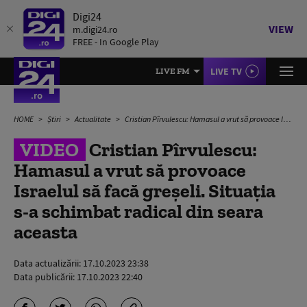
Digi24
VIEW
m.digi24.ro
FREE - In Google Play
LIVE TV
LIVE FM
HOME
Știri
Actualitate
Cristian Pîrvulescu: Hamasul a vrut să provoace Israelul să facă greșeli. Situația s-a schimbat radical din seara aceasta
VIDEO
Cristian Pîrvulescu:
Hamasul a vrut să provoace
Israelul să facă greșeli. Situația
s-a schimbat radical din seara
aceasta
Data actualizării:
17.10.2023 23:38
Data publicării:
17.10.2023 22:40