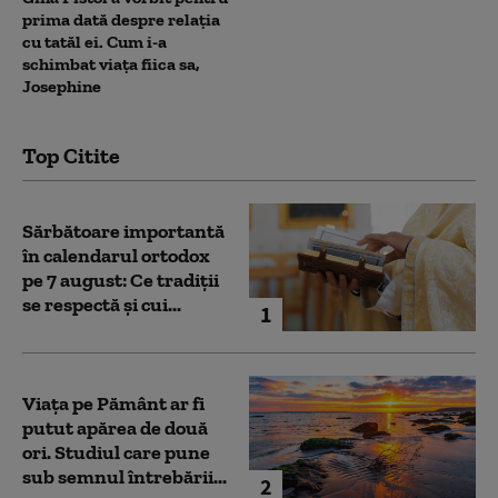
prima dată despre relația
cu tatăl ei. Cum i-a
schimbat viața fiica sa,
Josephine
Top Citite
Sărbătoare importantă
în calendarul ortodox
pe 7 august: Ce tradiții
se respectă și cui...
1
Viața pe Pământ ar fi
putut apărea de două
ori. Studiul care pune
sub semnul întrebării...
2