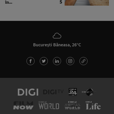
5
în...
București Băneasa, 26°C