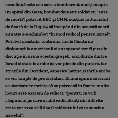
israeliană este cea care a bombardat marți noapte
un spital din Gaza, bombardament soldat cu "sute
de morți", potrivit BBC și CNN, susține la Jurnalul
de Seară de la Digi24 că începând din această seară
situația s-a schimbat "în mod radical pentru Israel".
Potrivit acestuia, toate eforturile făcute de
diplomațiile americană și europeană vor fi puse în
discuție în urma acestei greșeli, acordurile dintre
Israel și statele arabe își vor pierde din putere, iar
străzile din Occident, America Latină și țările arabe
se vor umple de protestatari. El mai spune că riscul
ca atentate teroriste să se petreacă în foarte multe
locuri este extrem de ridicat, "pentru că va fi
răspunsul pe care arabii radicalizați din diferite
state vor vrea să îl dea Occidentului care susține
Israelul".