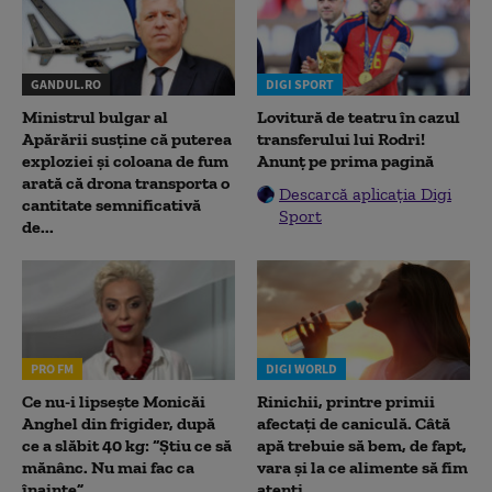
GANDUL.RO
DIGI SPORT
Ministrul bulgar al
Lovitură de teatru în cazul
Apărării susține că puterea
transferului lui Rodri!
exploziei și coloana de fum
Anunț pe prima pagină
arată că drona transporta o
Descarcă aplicația Digi
cantitate semnificativă
Sport
de...
PRO FM
DIGI WORLD
Ce nu-i lipsește Monicăi
Rinichii, printre primii
Anghel din frigider, după
afectați de caniculă. Câtă
ce a slăbit 40 kg: “Știu ce să
apă trebuie să bem, de fapt,
mănânc. Nu mai fac ca
vara și la ce alimente să fim
înainte”
atenți