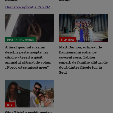
Descarcă aplicația Pro FM
DIGI ANIMAL WORLD
FILM NOW
A lăsat geamul mașinii
Matt Damon, eclipsat de
deschis peste noapte, iar
frumoasa lui soție, pe
când s-a trezit a găsit
covorul roșu. Tablou
animalul atârnat de volan:
superb de familie alături de
„Noroc că se mișcă greu”
două dintre fiicele lor, la
Seul
UTV
Gina Pistol a vorbit pentru