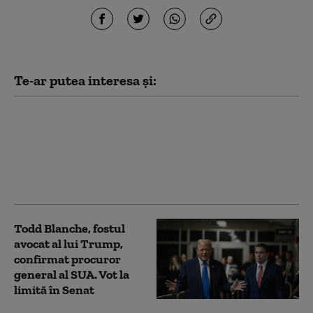
Te-ar putea interesa și:
Iranul pune o condiție
Statelor Unite pentru
deblocarea Strâmtorii
Ormuz
Todd Blanche, fostul
avocat al lui Trump,
confirmat procuror
general al SUA. Vot la
limită în Senat