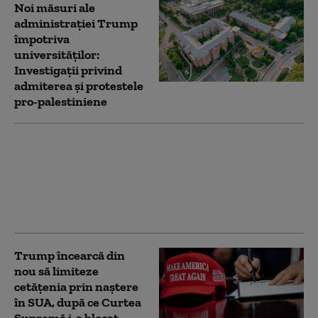
Noi măsuri ale
administrației Trump
împotriva
universităților:
Investigații privind
admiterea și protestele
pro-palestiniene
Serviciile secrete
americane avertizează
că Putin ar putea ataca
o țară NATO încă din
această toamnă (WSJ)
Trump încearcă din
nou să limiteze
cetățenia prin naștere
în SUA, după ce Curtea