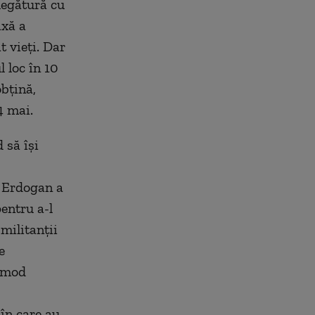
 legătură cu
axă a
t vieţi. Dar
l loc în 10
obţină,
14 mai.
 să îşi
, Erdogan a
pentru a-l
militanţii
e
n mod
în care au