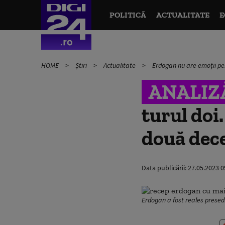
POLITICĂ
ACTUALITATE
E
HOME
Știri
Actualitate
Erdogan nu are emoţii pen
ANALIZ
turul doi
două dece
Data publicării:
27.05.2023 0
Erdogan a fost reales presedi