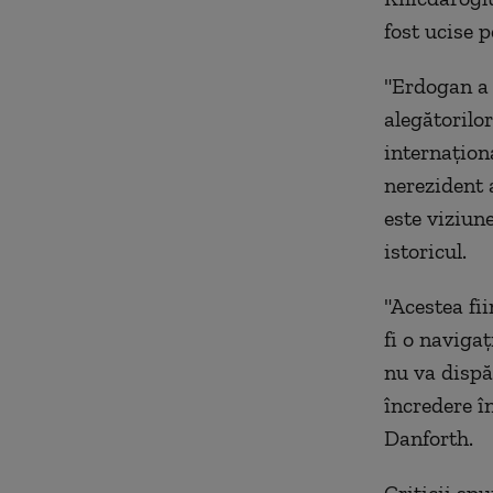
fost ucise 
"Erdogan a 
alegătorilor
internaţion
nerezident 
este viziune
istoricul.
"Acestea fi
fi o naviga
nu va dispă
încredere î
Danforth.