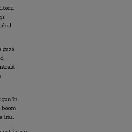
itorii
şi
anbul
e gaze
nd
ntrală
n
ogan în
un boom
 trai.
ajat într-o