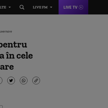
LIVE TV
LTE
LIVE FM
guvernare
pentru
 în cele
nare