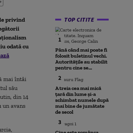
e
TOP CITITE
le privind
egătorii
aţionalism
1
niu odată cu
Până când mai poate fi
ează
folosit buletinul vechi.
Autoritățile au stabilit
pentru cine se...
2
ă mai întâi
tul său
A treia cea mai mică
țară din lume și-a
utin, din 14
schimbat numele după
cu un avans
mai bine de jumătate
de secol
3
rcia,
Cine este românca