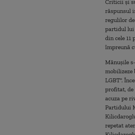
Criticii şi
răspunsul in
regulilor de
partidul lui
din cele 11 
împreună cu
Mănuşile s-
mobilizeze 
LGBT". Înce
profitat, d
acuza pe riv
Partidului 
Kilicdarogl
repetat ate
Kilicdarogl