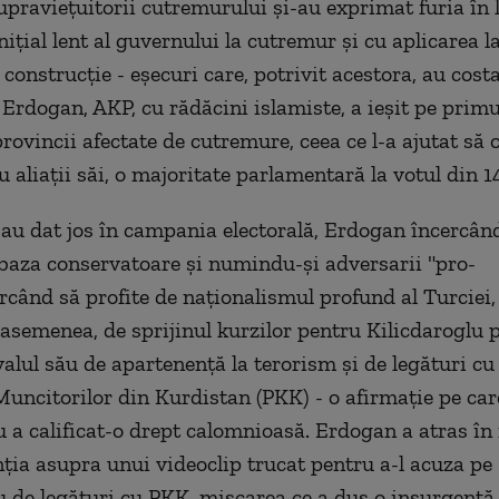
 supravieţuitorii cutremurului şi-au exprimat furia în
iţial lent al guvernului la cutremur şi cu aplicarea l
 construcţie - eşecuri care, potrivit acestora, au costa
 Erdogan, AKP, cu rădăcini islamiste, a ieşit pe primu
provincii afectate de cutremure, ceea ce l-a ajutat să 
 aliaţii săi, o majoritate parlamentară la votul din 
au dat jos în campania electorală, Erdogan încercând
baza conservatoare şi numindu-şi adversarii "pro-
rcând să profite de naţionalismul profund al Turciei
e asemenea, de sprijinul kurzilor pentru Kilicdaroglu 
alul său de apartenenţă la terorism şi de legături cu 
Muncitorilor din Kurdistan (PKK) - o afirmaţie pe car
u a calificat-o drept calomnioasă. Erdogan a atras î
nţia asupra unui videoclip trucat pentru a-l acuza pe
u de legături cu PKK, mişcarea ce a dus o insurgenţă 