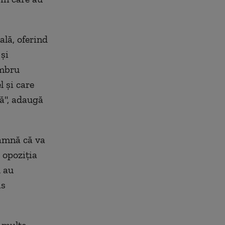
ală, oferind
 şi
embru
l şi care
bă", adaugă
eamnă că va
 opoziţia
u au
as