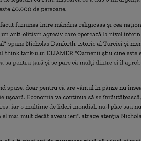
peste 40.000 de persoane.
făcut fuziunea între mândria religioasă şi cea naţion
 un anti-elitism agresiv care operează la nivel intern
al", spune Nicholas Danforth, istoric al Turciei şi m
al think tank-ului ELIAMEP. "Oamenii ştiu cine este e
a sa pentru ţară şi se pare că mulţi dintre ei îl apro
ind spuse, doar pentru că are vântul în pânze nu îns
ţie uşoară. Economia va continua să se înrăutăţească,
rea, iar o mulţime de lideri mondiali nu-l plac sau n
n el mai mult decât aveau ieri", atrage atenţia Nichol