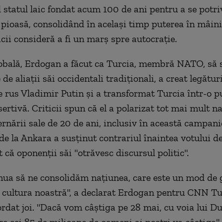
statul laic fondat acum 100 de ani pentru a se potri
 pioasă, consolidând în acelaşi timp puterea în mâinil
icii consideră a fi un marş spre autocraţie.
obală, Erdogan a făcut ca Turcia, membră NATO, să 
de aliaţii săi occidentali tradiţionali, a creat legătur
e rus Vladimir Putin şi a transformat Turcia într-o p
ertivă. Criticii spun că el a polarizat tot mai mult n
rnării sale de 20 de ani, inclusiv în această campanie
 de la Ankara a susţinut contrariul înaintea votului 
t că oponenţii săi "otrăvesc discursul politic".
ua să ne consolidăm naţiunea, care este un mod de 
 cultura noastră", a declarat Erdogan pentru CNN Tu
ordat joi. "Dacă vom câştiga pe 28 mai, cu voia lui 