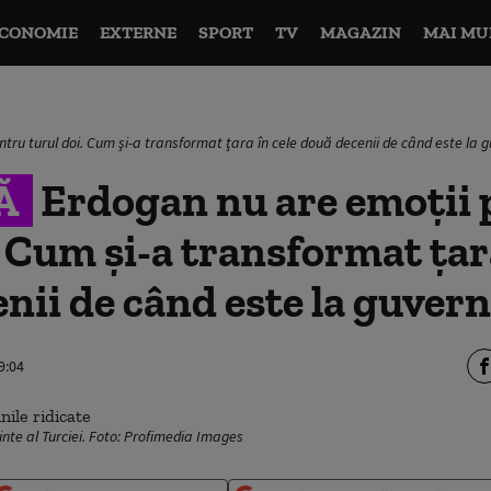
CONOMIE
EXTERNE
SPORT
TV
MAGAZIN
MAI MU
tru turul doi. Cum şi-a transformat ţara în cele două decenii de când este la 
Ă
Erdogan nu are emoţii 
. Cum şi-a transformat ţara
nii de când este la guver
9:04
nte al Turciei. Foto: Profimedia Images