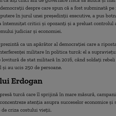
un că alţi cinci ani de guvernare riscă să aducă şi ma
democraţii despre care spun că a fost subminată pe
putere în jurul unei preşedinţii executive, a pus botn
a întemniţat critici şi opozanţi şi a preluat controlul
temului judiciar şi economiei.
prezintă ca un apărător al democraţiei care a ripost
terferenţei militare în politica turcă: el a supravieţu
 lovitură de stat militară în 2016, când soldaţi rebeli
 şi au ucis 250 de persoane.
 lui Erdogan
 presă turcă care îl sprijină în mare măsură, campani
 concentreze atenţia asupra succeselor economice şi 
de criza costului vieţii.