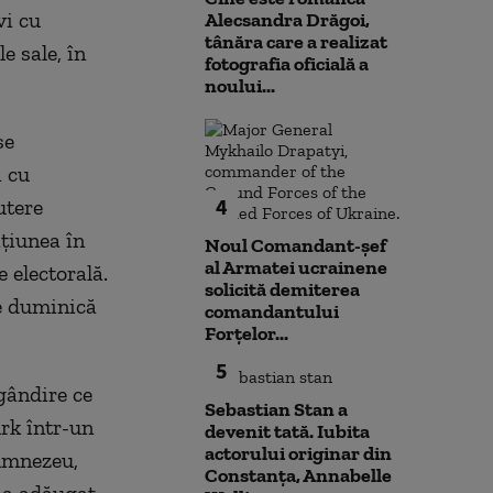
vi cu
Alecsandra Drăgoi,
tânăra care a realizat
e sale, în
fotografia oficială a
noului...
se
i cu
4
utere
aţiunea în
Noul Comandant-șef
al Armatei ucrainene
 electorală.
solicită demiterea
de duminică
comandantului
Forțelor...
5
gândire ce
Sebastian Stan a
rk într-un
devenit tată. Iubita
actorului originar din
Dumnezeu,
Constanța, Annabelle