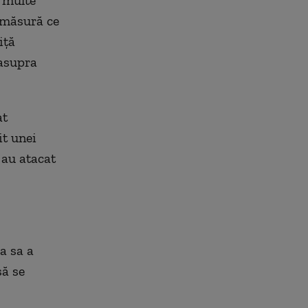
i multe
 măsură ce
iţă
 asupra
at
it unei
 au atacat
a sa a
să se