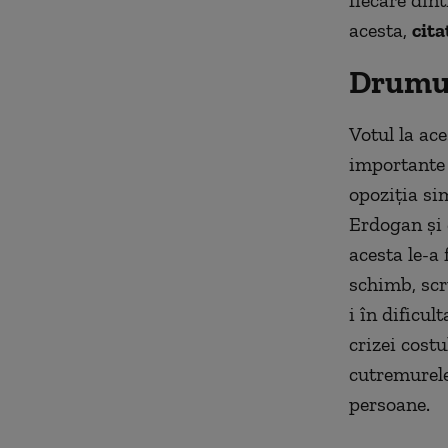
fiecare din
acesta,
cita
Drumul
Votul la ace
importante 
opoziţia si
Erdogan şi 
acesta le-a 
schimb, scr
i în dificul
crizei costu
cutremurele
persoane.