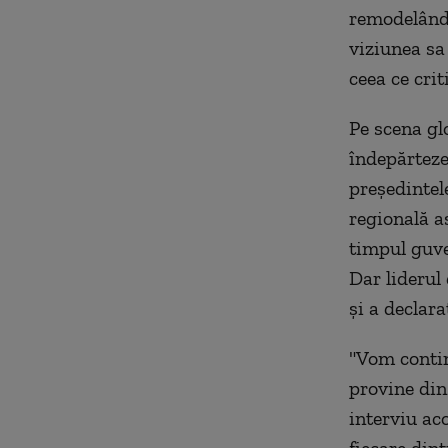
remodelând 
viziunea sa
ceea ce crit
Pe scena gl
îndepărteze 
preşedintel
regională as
timpul guve
Dar liderul
şi a declara
"Vom contin
provine din
interviu ac