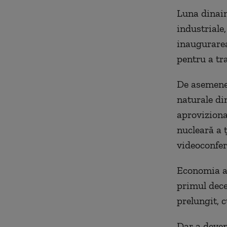
Luna dinaint
industriale,
inaugurarea
pentru a tr
De asemenea
naturale di
aproviziona
nucleară a ţ
videoconfer
Economia a 
primul dece
prelungit, c
Dar a deven