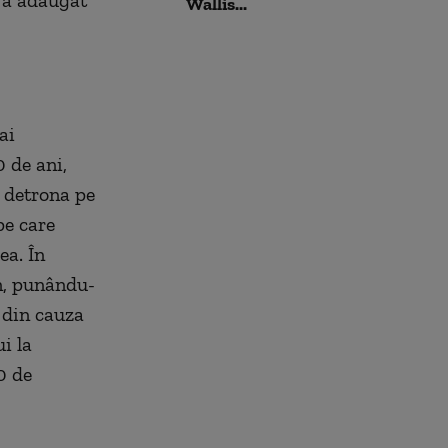
, a adăugat
Wallis...
ai
 de ani,
 detrona pe
pe care
ea. În
an, punându-
e din cauza
ui la
0 de