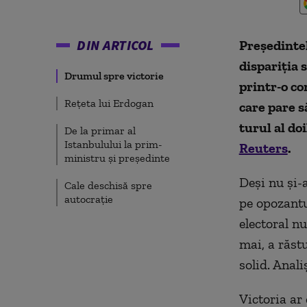
DIN ARTICOL
Preşedintel
dispariţia s
Drumul spre victorie
printr-o co
Rețeta lui Erdogan
care pare s
turul al do
De la primar al
Istanbulului la prim-
Reuters
.
ministru și președinte
Deşi nu şi-
Cale deschisă spre
autocrație
pe opozantu
electoral nu
mai, a răstu
solid. Anal
Victoria ar