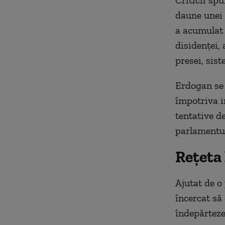
Criticii sp
daune unei 
a acumulat 
disidenţei, 
presei, sis
Erdogan se 
împotriva in
tentative de
parlamentul
Rețeta
Ajutat de o
încercat să
îndepărteze 