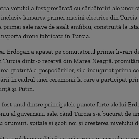
ea votului a fost presărată cu sărbătoriri ale unor ct
 inclusiv lansarea primei maşini electrice din Turcia 
 primei sale nave de asalt amfibiu, construită la Ist
ansporta drone fabricate în Turcia.
, Erdogan a apăsat pe comutatorul primei livrări d
n Turcia dintr-o rezervă din Marea Neagră, promiţâ
rea gratuită a gospodăriilor, şi a inaugurat prima ce
ării în cadrul unei ceremonii la care a participat pri
inţă şi Putin.
fost unul dintre principalele puncte forte ale lui Erd
niu al guvernării sale, când Turcia s-a bucurat de 
u drumuri, spitale şi şcoli noi şi creşterea nivelului de
it o problemă politică pe măsură ce guvernul s-a ang