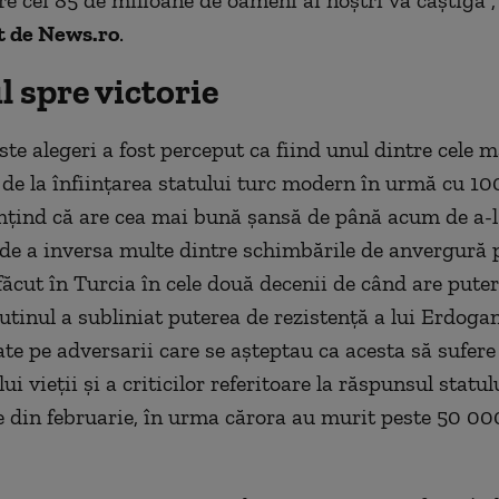
tre cei 85 de milioane de oameni ai noştri va câştiga"
t de News.ro
.
 spre victorie
ste alegeri a fost perceput ca fiind unul dintre cele m
de la înfiinţarea statului turc modern în urmă cu 100
mţind că are cea mai bună şansă de până acum de a-l
de a inversa multe dintre schimbările de anvergură 
făcut în Turcia în cele două decenii de când are puter
utinul a subliniat puterea de rezistenţă a lui Erdog
tate pe adversarii care se aşteptau ca acesta să sufer
lui vieţii şi a criticilor referitoare la răspunsul statul
 din februarie, în urma cărora au murit peste 50 00