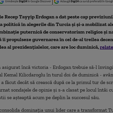
Urmărește
Digi24
în Google Discover
Adaugă
Digi24
ca sursă preferată în Googl
e Recep Tayyip Erdogan a dat peste cap previziuni
a politică în alegerile din Turcia şi şi-a mobilizat al
mbinaţie puternică de conservatorism religios şi n
ă îi propulseze guvernarea în cel de-al treilea dece
ilea al prezidenţialelor, care are loc duminică,
relat
a asigurat încă victoria - Erdogan trebuie să-l înving
l Kemal Kilicdaroglu în turul doi de duminică - avân
 a făcut decât să crească după ce la primul tur de scr
rnat sondajele de opinie şi s-a clasat pe locul întâi 
iştii se aşteaptă acum pe deplin la succesul său.
 consolida dominaţia unui lider care a transformat Tu