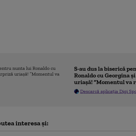
S-au dus la biserică pe
Ronaldo cu Georgina și
uriașă! ”Momentul va r
Descarcă aplicația Digi Sp
utea interesa și: