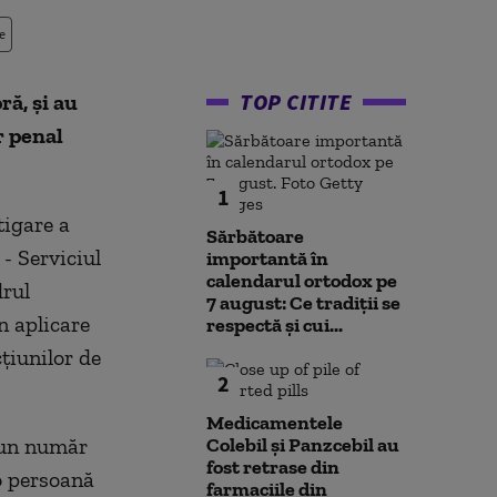
e
TOP CITITE
ră, şi au
r penal
1
tigare a
Sărbătoare
- Serviciul
importantă în
calendarul ortodox pe
drul
7 august: Ce tradiții se
n aplicare
respectă și cui...
ţiunilor de
2
Medicamentele
, un număr
Colebil și Panzcebil au
fost retrase din
 o persoană
farmaciile din