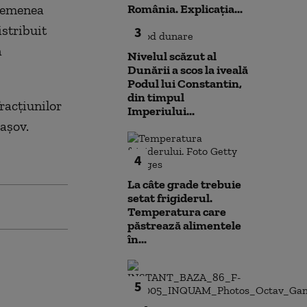
asemenea
România. Explicația...
istribuit
3
n
Nivelul scăzut al
Dunării a scos la iveală
Podul lui Constantin,
din timpul
racţiunilor
Imperiului...
aşov.
4
La câte grade trebuie
setat frigiderul.
Temperatura care
păstrează alimentele
în...
5