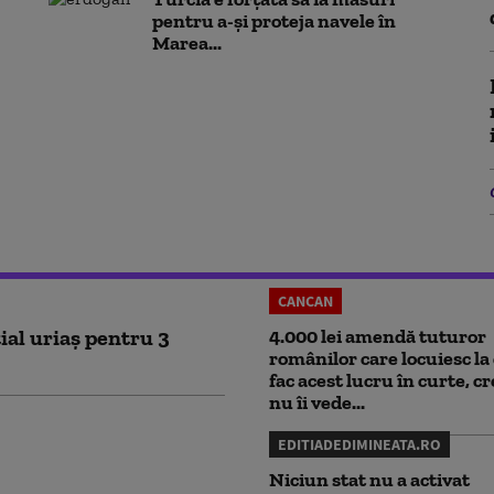
pentru a-și proteja navele în
Marea...
CANCAN
ial uriaș pentru 3
4.000 lei amendă tuturor
românilor care locuiesc la 
fac acest lucru în curte, c
nu îi vede...
EDITIADEDIMINEATA.RO
Niciun stat nu a activat