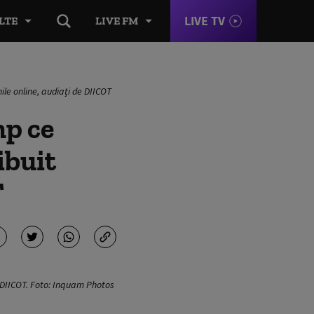
LIVE TV
LTE
LIVE FM
nile online, audiaţi de DIICOT
mp ce
ibuit
T
de DIICOT. Foto: Inquam Photos