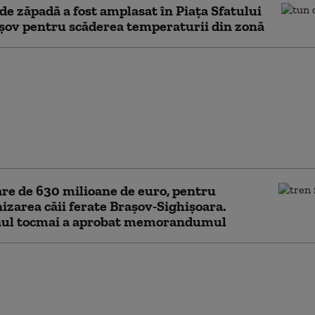
de zăpadă a fost amplasat în Piaţa Sfatului
şov pentru scăderea temperaturii din zonă
Boghiu, fostul
mar USR al Brașovului,
chitată definitiv în
 „Catacombelor”.
ntul invocat de
ă
re de 630 milioane de euro, pentru
zarea căii ferate Braşov-Sighişoara.
ul tocmai a aprobat memorandumul
, punct strategic pe
ATO: o fabrică de la
va fi esențială în
ia de pulberi pentru