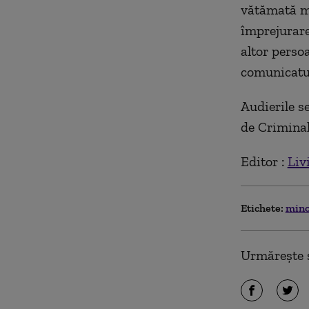
vătămată mi
împrejurare
altor persoa
comunicatul
Audierile se
de Criminal
Editor :
Liv
Etichete:
mino
Urmărește ș