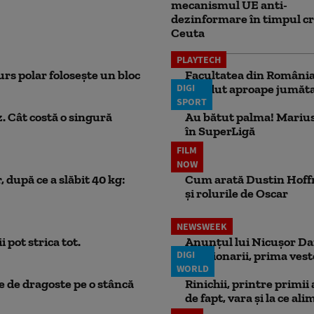
mecanismul UE anti-
dezinformare în timpul cr
Ceuta
PLAYTECH
rs polar folosește un bloc
Facultatea din România 
DIGI
pierdut aproape jumăta
SPORT
. Cât costă o singură
Au bătut palma! Marius
în SuperLigă
FILM
NOW
 după ce a slăbit 40 kg:
Cum arată Dustin Hoffma
și rolurile de Oscar
NEWSWEEK
 pot strica tot.
Anunțul lui Nicușor Dan
DIGI
Pensionarii, prima vest
WORLD
ie de dragoste pe o stâncă
Rinichii, printre primii
de fapt, vara și la ce ali