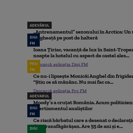
ADEVĂRUL
„Antrenamentul” sezonului în Arctica: Un u
DIGI
de gheață pe post de halteră
FM
Ioana Țiriac, vacanță de lux în Saint-Tropez
noapte la hotelul cu aspect de castel ales...
PRO
Descarcă aplicația Digi FM
FM
Ce nu-i lipsește Monicăi Anghel din frigider,
“Știu ce să mănânc. Nu mai fac ca...
Descarcă aplicația Pro FM
ADEVARUL
Moody’s a cruțat România. Acum politicienii
DIGI
Avertismentul analiștilor
FM
Ce riscă bărbatul care a desenat o declaraț
din Transfăgărășan. Are 55 de ani și e...
DIGI