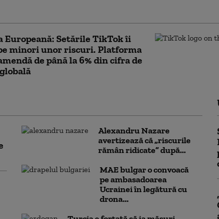
e (WSJ)
 Europeană: Setările TikTok îi
e minori unor riscuri. Platforma
 amendă de până la 6% din cifra de
 globală
Alexandru Nazare
avertizează că „riscurile
e
rămân ridicate” după...
MAE bulgar o convoacă
pe ambasadoarea
Ucrainei în legătură cu
drona...
Turcia e forțată să ia măsuri