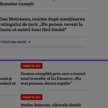
dronelor rusești
Dan Motreanu, reacție după menținerea
ratingului de țară: „Nu putem reveni la
iluzia că există bani fără limită”
CITEȘTE MAI MULTE
FANATIK.RO
Drama cumplită prin care a trecut
casă și
noul transfer al lui Dinamo: „Nu
rezând că
mai puteam dormi nopțile”
FANATIK.RO
Ștefan Baiaram, ultimele detalii