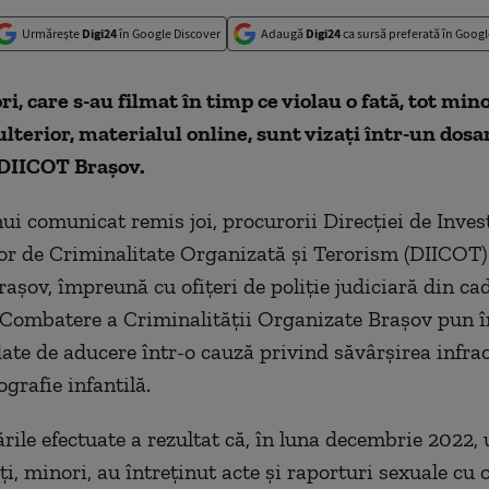
Urmărește
Digi24
în Google Discover
Adaugă
Digi24
ca sursă preferată în Googl
i, care s-au filmat în timp ce violau o fată, tot mino
 ulterior, materialul online, sunt vizaţi într-un dosa
 DIICOT Braşov.
i comunicat remis joi, procurorii Direcţiei de Inves
lor de Criminalitate Organizată şi Terorism (DIICOT) 
raşov, împreună cu ofiţeri de poliţie judiciară din ca
 Combatere a Criminalităţii Organizate Braşov pun î
te de aducere într-o cauză privind săvârşirea infrac
ografie infantilă.
ările efectuate a rezultat că, în luna decembrie 2022
ţi, minori, au întreţinut acte şi raporturi sexuale cu