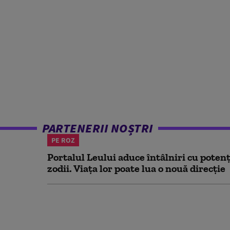
PARTENERII NOȘTRI
PE ROZ
Portalul Leului aduce întâlniri cu potenț
zodii. Viața lor poate lua o nouă direcție