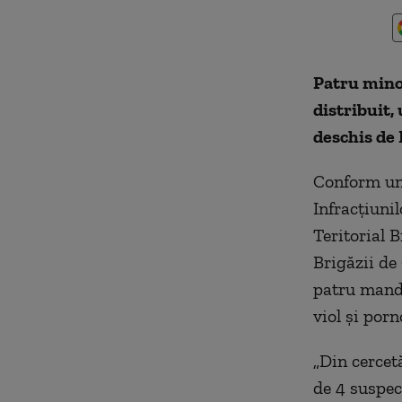
Patru minor
distribuit,
deschis de
Conform unu
Infracţiuni
Teritorial B
Brigăzii de
patru manda
viol şi porn
„Din cercet
de 4 suspec