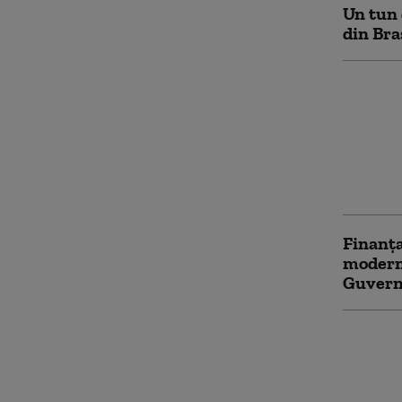
Un tun 
din Bra
Flavia 
vicepri
a fost a
dosarul
Argume
instanț
Finanța
moderni
Guvern
România
harta N
Brașov 
producț