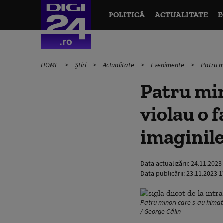
POLITICĂ
ACTUALITATE
E
HOME
Știri
Actualitate
Evenimente
Patru mi
Patru min
violau o f
imaginile
Data actualizării:
24.11.2023
Data publicării:
23.11.2023 1
Patru minori care s-au filmat 
/ George Călin