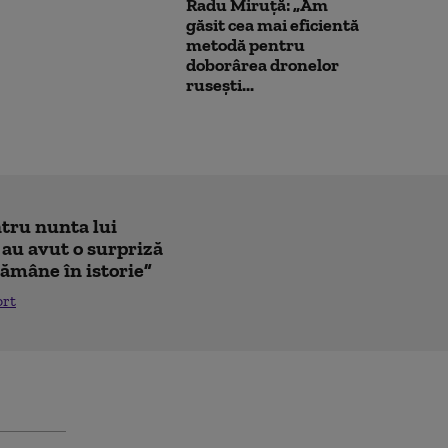
Radu Miruță: „Am
găsit cea mai eficientă
metodă pentru
doborârea dronelor
rusești...
ntru nunta lui
 au avut o surpriză
ămâne în istorie”
ort