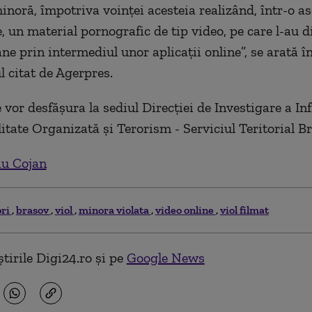
noră, împotriva voinţei acesteia realizând, într-o 
, un material pornografic de tip video, pe care l-au d
ne prin intermediul unor aplicaţii online”, se arată î
 citat de Agerpres.
 vor desfăşura la sediul Direcţiei de Investigare a Inf
itate Organizată şi Terorism - Serviciul Teritorial Br
iu Cojan
ri
brasov
viol
minora violata
video online
viol filmat
tirile Digi24.ro și pe
Google News