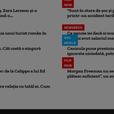
NOW
. Zara Larsson și-a
"Sunt în stare de șoc și
nd-o...
printr-un accident teribi
NEWSWEEK
ia unui turist român în
Ce pensie iei dacă ai m
DIGI
dacă ai avut salariul me
WORLD
. Cât costă o singură
Canicula pune presiune
ignorate niciodată, potr
FILM
NOW
: de la Calippo a lui Ed
Morgan Freeman nu se a
plătesc suficient”, un s
e relația cu tatăl ei. Cum