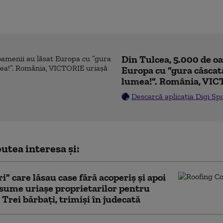
Din Tulcea, 5.000 de o
Europa cu ”gura căscat
lumea!”. România, VIC
Descarcă aplicația Digi Sp
utea interesa și:
i” care lăsau case fără acoperiș și apoi
sume uriașe proprietarilor pentru
. Trei bărbați, trimiși în judecată