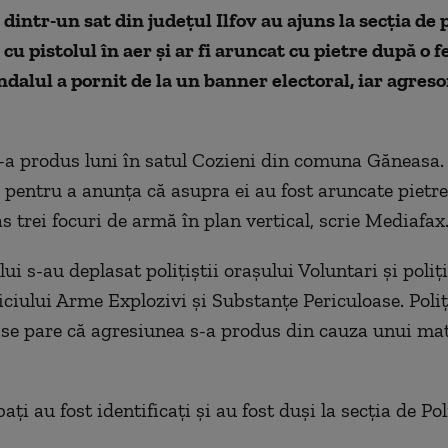
 dintr-un sat din județul Ilfov au ajuns la secția de 
s cu pistolul în aer și ar fi aruncat cu pietre după o 
ndalul a pornit de la un banner electoral, iar agreso
-a produs luni în satul Cozieni din comuna Găneasa.
2 pentru a anunța că asupra ei au fost aruncate pietre
s trei focuri de armă în plan vertical, scrie Mediafax
lui s-au deplasat polițiștii orașului Voluntari și poliți
ciului Arme Explozivi și Substanțe Periculoase. Poliți
i se pare că agresiunea s-a produs din cauza unui mat
ați au fost identificați și au fost duși la secția de Pol