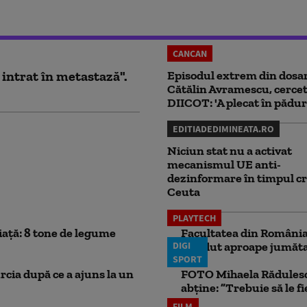
CANCAN
 intrat în metastază".
Episodul extrem din dosar
Cătălin Avramescu, cercet
DIICOT: 'A plecat în pădur
EDITIADEDIMINEATA.RO
Niciun stat nu a activat
mecanismul UE anti-
dezinformare în timpul cr
Ceuta
PLAYTECH
iață: 8 tone de legume
Facultatea din România 
DIGI
pierdut aproape jumăta
SPORT
rcia după ce a ajuns la un
FOTO Mihaela Rădulescu 
abține: ”Trebuie să le fi
FILM