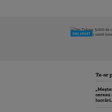
DIGI SPORT
Te-ar p
„Meșter
cereau 
lucrări