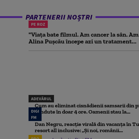
PARTENERII NOȘTRI
PE ROZ
"Viața bate filmul. Am cancer la sân. Am
Alina Pușcău începe azi un tratament...
ADEVĂRUL
Cum au eliminat cisnădienii samsarii din p
DIGI
vândute în doar 4 ore. Oamenii stau la...
FM
Dan Negru, reacție virală din vacanța în Tu
resort all inclusive: „Și noi, românii...
PRO