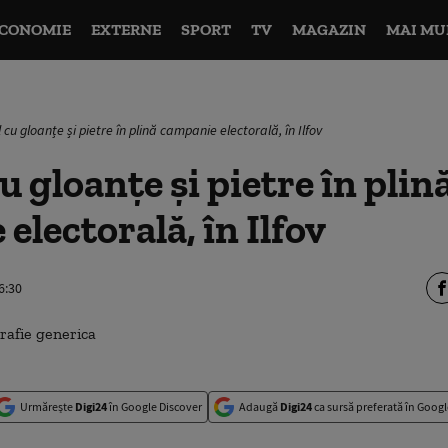
CONOMIE
EXTERNE
SPORT
TV
MAGAZIN
MAI MU
cu gloanțe și pietre în plină campanie electorală, în Ilfov
u gloanțe și pietre în plin
electorală, în Ilfov
6:30
Urmărește
Digi24
în Google Discover
Adaugă
Digi24
ca sursă preferată în Googl