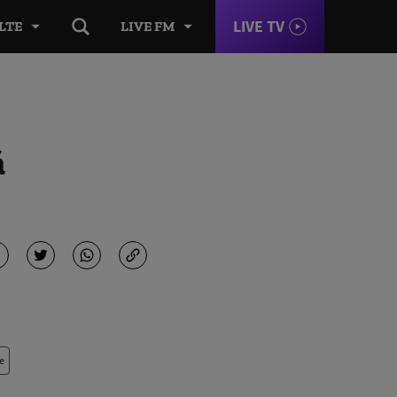
LIVE TV
LTE
LIVE FM
ă
e