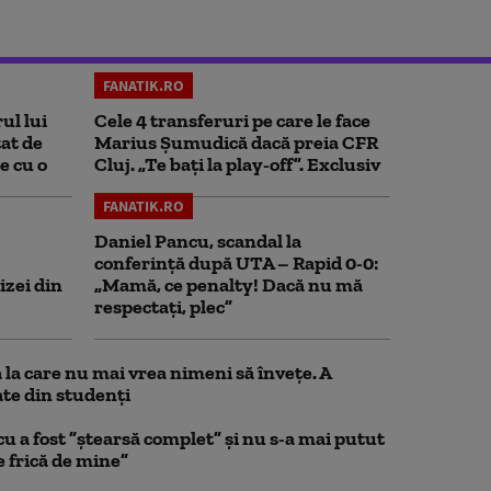
FANATIK.RO
ul lui
Cele 4 transferuri pe care le face
at de
Marius Șumudică dacă preia CFR
e cu o
Cluj. „Te bați la play-off”. Exclusiv
FANATIK.RO
Daniel Pancu, scandal la
conferință după UTA – Rapid 0-0:
izei din
„Mamă, ce penalty! Dacă nu mă
respectați, plec”
la care nu mai vrea nimeni să înveţe. A
te din studenţi
a fost ”ștearsă complet” și nu s-a mai putut
e frică de mine”