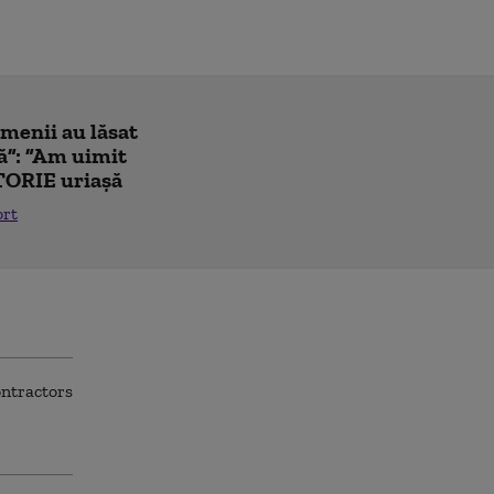
amenii au lăsat
ă”: ”Am uimit
TORIE uriașă
ort