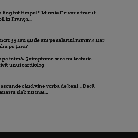
 plâng tot timpul". Minnie Driver a trecut
l în Franța...
uncit 35 sau 40 de ani pe salariul minim? Dar
diu pe țară?
 pe inimă. 5 simptome care nu trebuie
ivit unui cardiolog
scunde când vine vorba de bani: „Dacă
cenariu slab nu mai...