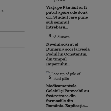
Viața pe Pământ ar fi
e.
putut apărea de două
ori. Studiul care pune
sub semnul
întrebării...
4
Nivelul scăzut al
Dunării a scos la iveală
Podul lui Constantin,
din timpul
Imperiului...
5
Medicamentele
Colebil și Panzcebil au
fost retrase din
farmaciile din
România. Explicația...