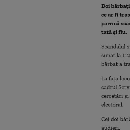
Doi bărbați
ce ar fi tra
pare că sca
tată și fiu.
Scandalul s
sunat la 11
bărbat a tra
La fața locu
cadrul Servi
cercetări ș
electoral.
Cei doi bărb
audieri.