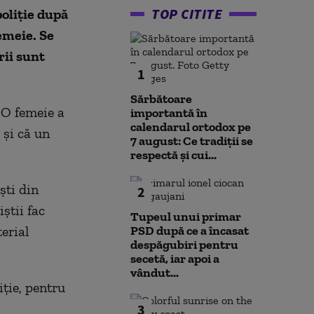
TOP CITITE
poliție după
femeie. Se
rii sunt
1
Sărbătoare
 O femeie a
importantă în
calendarul ortodox pe
 și că un
7 august: Ce tradiții se
.
respectă și cui...
ști din
2
știi fac
Tupeul unui primar
erial
PSD după ce a încasat
despăgubiri pentru
secetă, iar apoi a
vândut...
iție, pentru
3