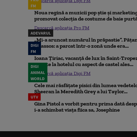
Descarcă aplicația Digi FM
FM
Noua regină a muzicii pop știe și marketing
promovat colecția de costume de baie purtâ
Descarcă aplicația Pro FM
ADEVARUL
„Mi-a aruncat numărul în prăpastie”. Pățan
DIGI
Thassos: a parcat într-o zonă unde era...
FM
Ioana Țiriac, vacanță de lux în Saint-Tropez
noapte la hotelul cu aspect de castel ales...
DIGI
ANIMAL
Descarcă aplicația Digi FM
WORLD
Cele mai răsfățate pisici din lumea vedetelor
Sheeran la Meredith Grey a lui Taylor...
UTV
Gina Pistol a vorbit pentru prima dată despr
i-a schimbat viața fiica sa, Josephine