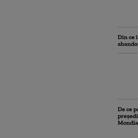
Cod por
cu temp
Recoma
Din ce 
abandon
Principa
Gianni 
demisio
vânzări
Cupa M
De ce p
președi
Mondia