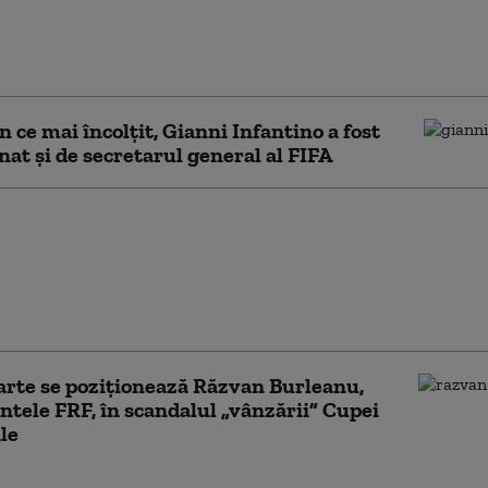
tocaliu de caniculă în București și Ilfov,
eraturi de până la 38 de grade.
ndările ISU pentru populație
în ce mai încolțit, Gianni Infantino a fost
at și de secretarul general al FIFA
lul consilier al lui
Infantino a
nat. Scandalul
i participațiilor la
ondială continuă
arte se poziționează Răzvan Burleanu,
ntele FRF, în scandalul „vânzării” Cupei
le