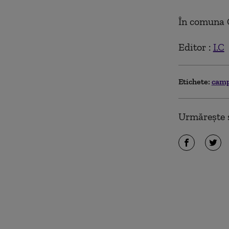
În comuna G
Editor :
I.C
Etichete:
camp
Urmărește ș