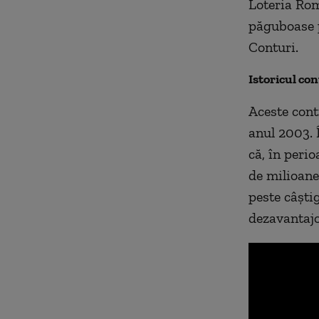
Loteria Rom
păguboase pe
Conturi.
Istoricul co
Aceste cont
anul 2003. 
că, în peri
de milioane
peste câști
dezavantaj