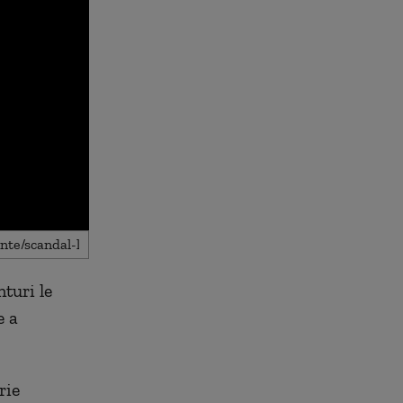
turi le
e a
rie