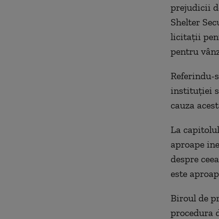
prejudicii d
Shelter Sec
licitaţii p
pentru vânz
Referindu-se
instituției
cauza acest
La capitolu
aproape ine
despre ceea
este aproape
Biroul de p
procedura d