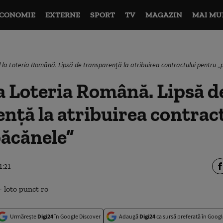
CONOMIE
EXTERNE
SPORT
TV
MAGAZIN
MAI MU
 la Loteria Română. Lipsă de transparență la atribuirea contractului pentru 
a Loteria Română. Lipsă d
nță la atribuirea contrac
păcănele”
1:21
Urmărește
Digi24
în Google Discover
Adaugă
Digi24
ca sursă preferată în Googl