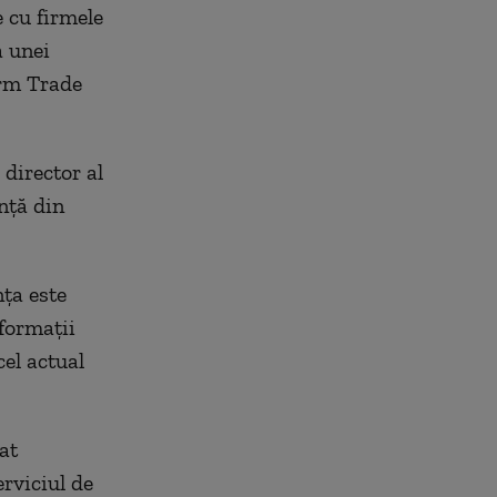
e cu firmele
a unei
orm Trade
 director al
nță din
nța este
formații
cel actual
at
erviciul de