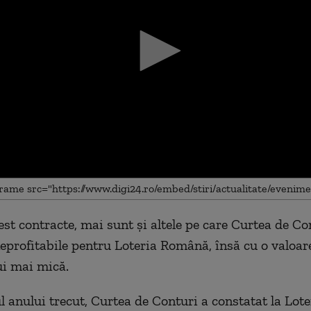
est contracte, mai sunt și altele pe care Curtea de Con
me
eprofitabile pentru Loteria Română, însă cu o valoar
ui mai mică.
l anului trecut, Curtea de Conturi a constatat la Lote