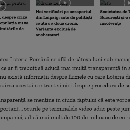
me
Noi verificări pe aeroportul
Societatea de 
, despre criza
din Leipzig: sute de polițiști
București și-a
opulația nu va
caută o a doua dronă.
insolvența
limitările de
Varianta exclusă de
anchetatori
atea Loteria Română se află de câteva luni sub man
a ce ar fi trebuit să aducă mai multă transparenţă în 
nu există informaţii despre firmele cu care Loteria d
buirea acestui contract şi nici despre procedura de se
ansparenţă se menţine în ciuda faptului că este vorb
portant. Jocurile pe terminalele video aduc peste ju
companiei, adică mai mult de 100 de milioane de euro