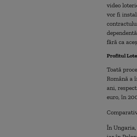
video loteri
vor fi insta
contractului
dependentă 
fără ca aceș
Profitul Lot
Toată proce
Română a în
ani, respect
euro, în 20
Comparativ, 
În Ungaria,
iar în Polon