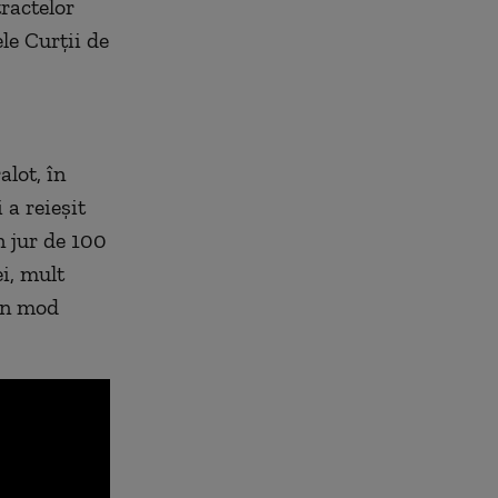
ractelor
le Curţii de
lot, în
a reieșit
n jur de 100
i, mult
 în mod