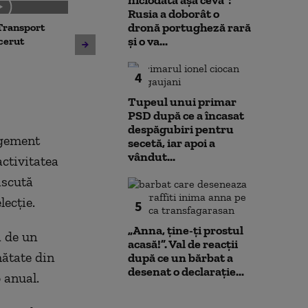
niciodată așa ceva”:
Rusia a doborât o
dronă portugheză rară
Transport
Noua lege a int
Avertisment de la Bruxelles
și o va...
 cerut
deschide calea
după scandalul centralelor
parteneriatul 
pe cărbune: „Blocarea
Nu poți impune
4
angajamentelor din PNRR
fără să oferi și
poate avea consecințe
Tupeul unui primar
financiare”
PSD după ce a încasat
despăgubiri pentru
agement
secetă, iar apoi a
vândut...
activitatea
iscută
lecţie.
5
„Anna, ţine-ţi prostul
a de un
acasă!”. Val de reacții
mătate din
după ce un bărbat a
desenat o declarație...
 anual.