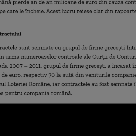
ână pierde an de an milioane de euro din cauza cont
 care le încheie. Acest lucru reiese clar din rapoarte
ntractului
ractele sunt semnate cu grupul de firme grecești Intra
În urma numeroaselor controale ale Curții de Conturi 
oada 2007 – 2011, grupul de firme grecești a încasat î
 de euro, respectiv 70 la sută din veniturile companie
gul Loteriei Române, iar contractele au fost semnate
os pentru compania română.