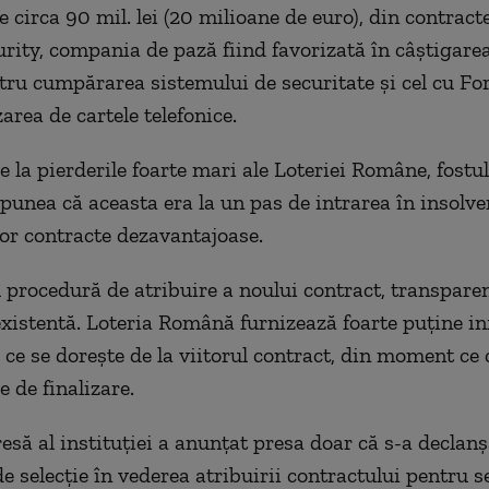
e circa 90 mil. lei (20 milioane de euro), din contract
urity, compania de pază fiind favorizată în câştigare
entru cumpărarea sistemului de securitate şi cel cu F
area de cartele telefonice.
 la pierderile foarte mari ale Loteriei Române, fostul
 spunea că aceasta era la un pas de intrarea în insolve
or contracte dezavantajoase.
l procedură de atribuire a noului contract, transpare
xistentă. Loteria Română furnizează foarte puține in
 ce se dorește de la viitorul contract, din moment ce 
 de finalizare.
resă al instituției a anunțat presa doar că s-a declanș
e selecție în vederea atribuirii contractului pentru s