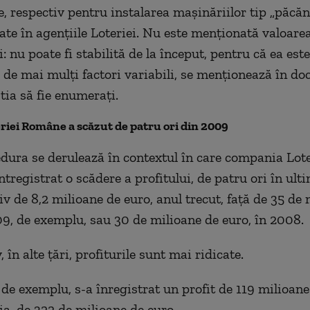
e, respectiv pentru instalarea mașinăriilor tip „păcăne
late în agențiile Loteriei. Nu este menționată valoare
: nu poate fi stabilită de la început, pentru că ea este
de mai mulți factori variabili, se menționează în do
tia să fie enumerați.
eriei Române a scăzut de patru ori din 2009
dura se derulează în contextul în care compania Lot
tregistrat o scădere a profitului, de patru ori în ult
iv de 8,2 milioane de euro, anul trecut, față de 35 de
09, de exemplu, sau 30 de milioane de euro, în 2008.
în alte țări, profiturile sunt mai ridicate.
 de exemplu, s-a înregistrat un profit de 119 milioane
ia, de 322 de milioane de euro.