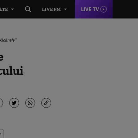
LIVE TV
LTE
LIVE FM
„păcănele”
e
tului
e