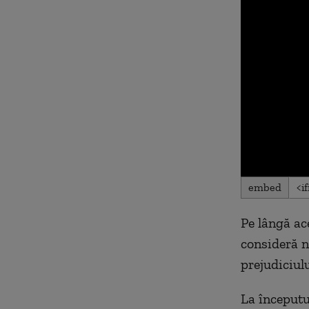
0
embed
seconds
of
0
Pe lângă ac
seconds
Volu
90%
consideră n
prejudiciul
La începutu