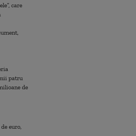
le”, care
a
cument,
eria
imii patru
 milioane de
 de euro,