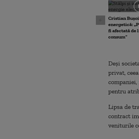
0
seconds
Volu
90%
Cristian Bușoi
energetică: „P
fi afectată de 
consum”
Deşi societ
privat, cee
companiei, 
pentru atri
Lipsa de tr
contract im
veniturile 