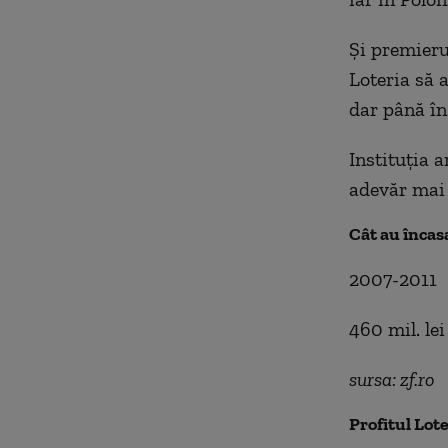
Și premieru
Loteria să 
dar până în
Instituția a
adevăr mai 
Cât au încasa
2007-2011
460 mil. lei
sursa: zf.ro
Profitul Lot