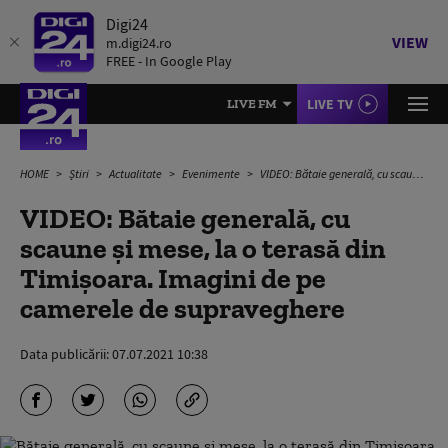
Digi24
VIEW
m.digi24.ro
FREE - In Google Play
LIVE TV
LIVE FM
HOME
Știri
Actualitate
Evenimente
VIDEO: Bătaie generală, cu scaune și mese, la o terasă din Timișoara. Imagini de pe camerele de supraveghere
VIDEO: Bătaie generală, cu
scaune și mese, la o terasă din
Timișoara. Imagini de pe
camerele de supraveghere
Data publicării:
07.07.2021 10:38