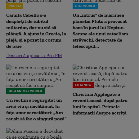
PRO FM
DIGI WORLD
Camila Cabello s-a
Un „intrus” de mărimea
despărțit de iubitul
planetei Pluto a provocat
miliardar, dar nu stă să
haos în jurul lui Neptun.
plângă. A ajuns în Grecia, la
Semne ale unui cataclism
plajă, și a pozat în costum
străvechi, detectate de
de baie
telescopul...
Descarcă aplicația Pro FM
FILM NOW
DIGI ANIMAL WORLD
Christina Applegate a
Un rechin a regurgitat un
revenit acasă, după patru
arici viu și nevătămat, în
luni în spital. Primele
fața unor cercetători: „Am
informații despre actriță
reușit să fac o singură poză”