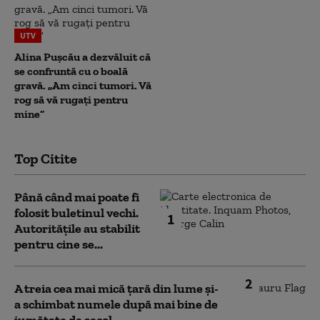
UTV
Alina Pușcău a dezvăluit că
se confruntă cu o boală
gravă. „Am cinci tumori. Vă
rog să vă rugați pentru
mine”
Top Citite
Până când mai poate fi
folosit buletinul vechi.
1
Autoritățile au stabilit
pentru cine se...
2
A treia cea mai mică țară din lume și-
a schimbat numele după mai bine de
jumătate de secol