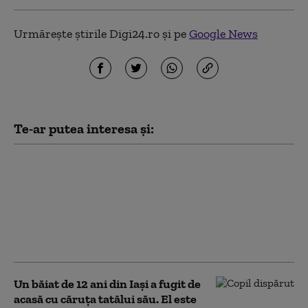
Urmărește știrile Digi24.ro și pe
Google News
Te-ar putea interesa și:
Doi tineri, între care un
minor, au furat 14
tablete dintr-o şcoală
din Cluj, după ce au
deconectat sistemul de
supraveghere
Un băiat de 12 ani din Iași a fugit de
acasă cu căruţa tatălui său. El este