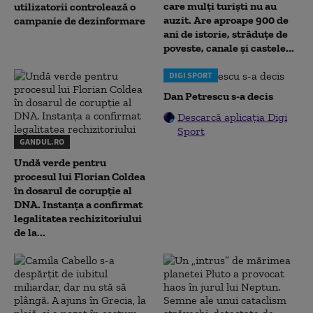
care mulți turiști nu au
utilizatorii controlează o
auzit. Are aproape 900 de
campanie de dezinformare
ani de istorie, străduțe de
poveste, canale și castele...
DIGI SPORT
Dan Petrescu s-a decis
Descarcă aplicația Digi
Sport
GANDUL.RO
Undă verde pentru
procesul lui Florian Coldea
în dosarul de corupție al
DNA. Instanța a confirmat
legalitatea rechizitoriului
de la...