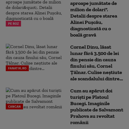
aproape jumătate de
milion de dolari".
Detalii despre starea
Alinei Pușcău,
PE ROZ
diagnosticată cu o
boală gravă
Cornel Dinu, lăsat
lunar fără 3.500 de lei
din pensie din cauza
finului său, Cornel
FANATIK.RO
Țălnar. Culise neștiute
ale scandalului dintre...
Cum au apărut doi
turiști pe Platoul
Bucegi. Imaginile
CANCAN
publicate de Salvamont
Prahova au revoltat
românii