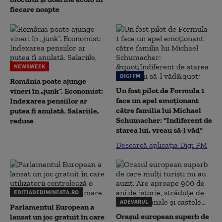
fiecare noapte
NEWSWEEK
DIGI FM
România poate ajunge
Un fost pilot de Formula 1
vineri în „junk”. Economist:
face un apel emoționant
Indexarea pensiilor ar
către familia lui Michael
putea fi anulată. Salariile,
Schumacher: "Indiferent de
reduse
starea lui, vreau să-l văd"
Descarcă aplicația Digi FM
EDITIADEDIMINEATA.RO
ADEVARUL
Parlamentul European a
Orașul european superb de
lansat un joc gratuit în care