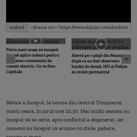
0
embed
seconds
of
0
seconds
Patru mari orașe au început
deja să aplice măsuri pentru
Alertă pe o plajă din Mamaia,
limitarea consumului de
după ce au fost observate
curent electric. Ce va face
bucăți de dronă. ISU și Poliția
Capitala
au izolat perimetrul
Bătaia a început, la terasa din centrul Timișoarei,
marți seara, în jurul orei 22.30. Mai mulți oameni au
început să se certe, apoi conflictul a degenerat, iar
oamenii au început să arunce cu sticle, pahare,
scaune și mese.