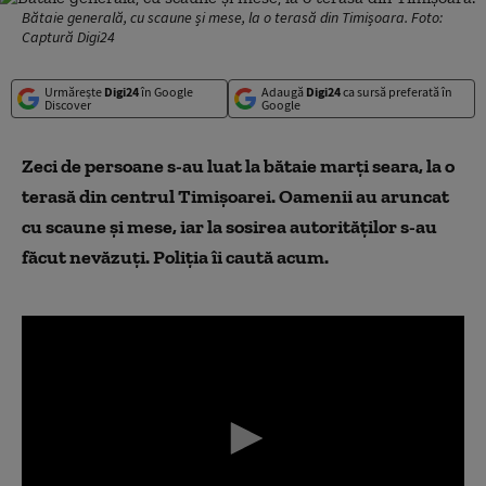
Bătaie generală, cu scaune și mese, la o terasă din Timișoara. Foto:
Captură Digi24
Urmărește
Digi24
în Google
Adaugă
Digi24
ca sursă preferată în
Discover
Google
Zeci de persoane s-au luat la bătaie marți seara, la o
terasă din centrul Timișoarei. Oamenii au aruncat
cu scaune și mese, iar la sosirea autorităților s-au
făcut nevăzuți. Poliția îi caută acum.