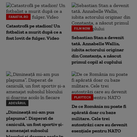
FANATIK.RO
Catastrofă pe stadion! Un
FILM NOW
fotbalist a murit după ce a
Sebastian Stan a devenit
fost lovit de fulger. Video
tată. Annabelle Wallis,
iubita actorului originar
din Constanța, a născut
primul copil al cuplului
PLAYTECH
ADEVĂRUL
De ce România nu poate fi
„Dimineață mi-am pus
apărată doar cu baze
plapuma”. Disperat de
militare. Cele trei
caniculă, un fost sportiv și-
autostrăzi care au devenit
a amenajat subsolul
esențiale pentru NATO
blocului și doarme acolo în