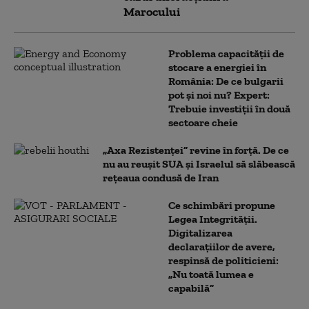
Marocului
Problema capacității de
stocare a energiei în
România: De ce bulgarii
pot și noi nu? Expert:
Trebuie investiții în două
sectoare cheie
„Axa Rezistenței” revine în forță. De ce
nu au reușit SUA și Israelul să slăbească
rețeaua condusă de Iran
Ce schimbări propune
Legea Integrității.
Digitalizarea
declarațiilor de avere,
respinsă de politicieni:
„Nu toată lumea e
capabilă”