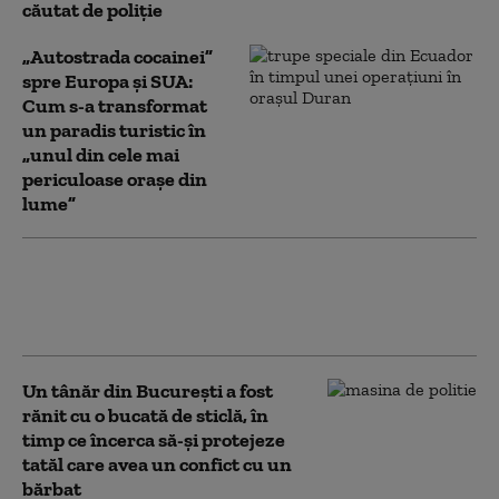
căutat de poliție
„Autostrada cocainei”
spre Europa și SUA:
Cum s-a transformat
un paradis turistic în
„unul din cele mai
periculoase orașe din
lume”
Un alpinist a murit după ce a căzut de
pe un perete muntos din Bucegi.
Polițiștii au deschis dosar penal
Un tânăr din București a fost
rănit cu o bucată de sticlă, în
timp ce încerca să-şi protejeze
tatăl care avea un confict cu un
bărbat