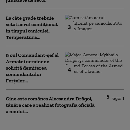
La câte grade trebuie
setat aerul condiționat
3
în timpul caniculei.
Temperatura...
Noul Comandant-șef al
Armatei ucrainene
solicită demiterea
4
comandantului
Forțelor...
5
Cine este românca Alecsandra Drăgoi,
tânăra care a realizat fotografia oficială
a noului...