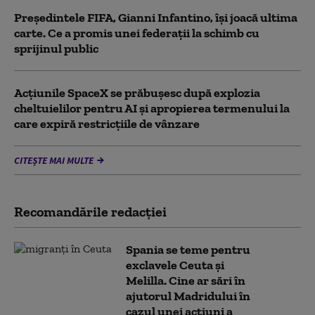
Președintele FIFA, Gianni Infantino, îşi joacă ultima
carte. Ce a promis unei federații la schimb cu
sprijinul public
Acţiunile SpaceX se prăbuşesc după explozia
cheltuielilor pentru AI şi apropierea termenului la
care expiră restricţiile de vânzare
CITEȘTE MAI MULTE
Recomandările redacţiei
Spania se teme pentru
exclavele Ceuta și
Melilla. Cine ar sări în
ajutorul Madridului în
cazul unei acțiuni a