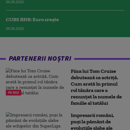
06.08.2026
CURS BNR: Euro crește
06.08.2026
PARTENERII NOȘTRI
Fiica lui Tom Cruise
debutează ca actriță.
Cum arată în primul
rol tânăra care a
PE ROZ
renunțat la numele de
familie al tatălui
Impresarii români,
puși la pământ de
evoluțiile slabe ale