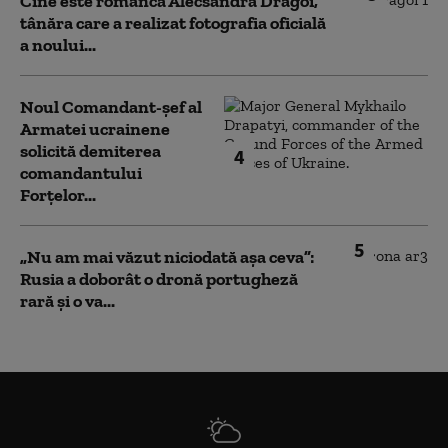
Cine este românca Alecsandra Drăgoi,
tânăra care a realizat fotografia oficială
a noului...
Noul Comandant-șef al
Armatei ucrainene
solicită demiterea
4
comandantului
Forțelor...
5
„Nu am mai văzut niciodată așa ceva”:
Rusia a doborât o dronă portugheză
rară și o va...