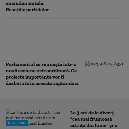
amendamentele.
Reacțiile partidelor
Cum propune PSD să fie modificată
legea integrității, după ce a picat o dată
în Parlament: Un nou amendament
împotriva lui Fritz
Parlamentul se reunește într-o
nouă sesiune extraordinară. Ce
proiecte importante vor fi
dezbătute în această săptămână
La 3 ani de la divorț,
"cea mai frumoasă
DIGI SPORT
actriță din lume" și-a