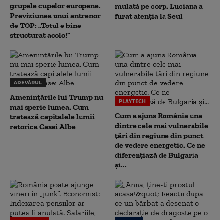
grupele cupelor europene.
mulată pe corp. Luciana a
Previziunea unui antrenor
furat atenția la Seul
de TOP: „Totul e bine
structurat acolo!”
ADEVĂRUL
Amenințările lui Trump nu
PLAYTECH
mai sperie lumea. Cum
Cum a ajuns România una
tratează capitalele lumii
dintre cele mai vulnerabile
retorica Casei Albe
țări din regiune din punct
de vedere energetic. Ce ne
diferențiază de Bulgaria
și...