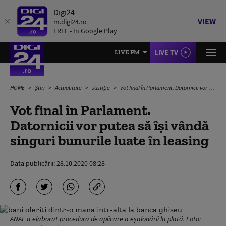
Digi24
VIEW
m.digi24.ro
FREE - In Google Play
LIVE TV
LIVE FM
HOME
Știri
Actualitate
Justiție
Vot final în Parlament. Datornicii vor putea să își vândă singuri bunurile luate în leasing
Vot final în Parlament.
Datornicii vor putea să își vândă
singuri bunurile luate în leasing
Data publicării:
28.10.2020 08:28
ANAF a elaborat procedura de aplicare a eșalonării la plată. Foto: