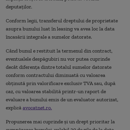
deputaților.
Conform legii, transferul dreptului de proprietate
asupra bunului luat în leasing va avea loc la data
încasării integrale a sumelor datorate.
Când bunul e restituit la termenul din contract,
eventualele despăgubiri nu vor putea cuprinde
decât diferența dintre totalul sumelor datorate
conform contractului diminuată cu valoarea
obținută prin valorificare exclusiv TVA sau, după
caz, cu valoarea stabilită printr-un raport de
evaluare a bunului emis de un evaluator autorizat,
explică
avocatnet.ro.
Propunerea mai cuprinde și un drept prioritar la
cumpărarea bunului, valabil 30 de zile de la data