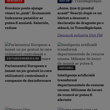
NEWSWEEK
DIGI FM
România poate ajunge
„Anna, ţine-ţi prostul
vineri în „junk”. Economist:
acasă!" Reacţii după ce un
Indexarea pensiilor ar
bărbat a desenat o
putea fi anulată. Salariile,
declaraţie de dragoste pe o
reduse
stâncă, în Transfăgărăşan
Descarcă aplicația Digi FM
EDITIADEDIMINEATA.RO
Parlamentul European a
ADEVARUL
lansat un joc gratuit în care
Inteligența artificială
utilizatorii controlează o
transformă
campanie de dezinformare
departamentele de resurse
umane. Milioane de locuri
de muncă ar putea fi
afectate