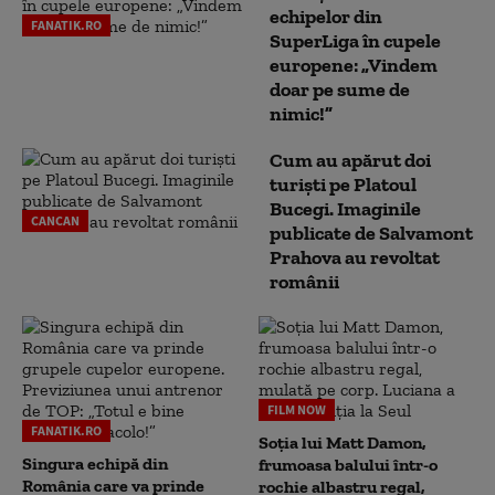
echipelor din
FANATIK.RO
SuperLiga în cupele
europene: „Vindem
doar pe sume de
nimic!”
Cum au apărut doi
turiști pe Platoul
Bucegi. Imaginile
CANCAN
publicate de Salvamont
Prahova au revoltat
românii
FILM NOW
FANATIK.RO
Soția lui Matt Damon,
Singura echipă din
frumoasa balului într-o
România care va prinde
rochie albastru regal,