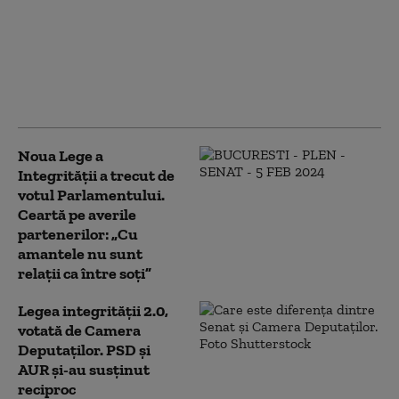
Legea Integrității.
Digitalizarea
declarațiilor de avere,
respinsă de politicieni:
„Nu toată lumea e
capabilă”
Noua Lege a
Integrității a trecut de
votul Parlamentului.
Ceartă pe averile
partenerilor: „Cu
amantele nu sunt
relații ca între soți”
Legea integrității 2.0,
votată de Camera
Deputaților. PSD și
AUR și-au susținut
reciproc