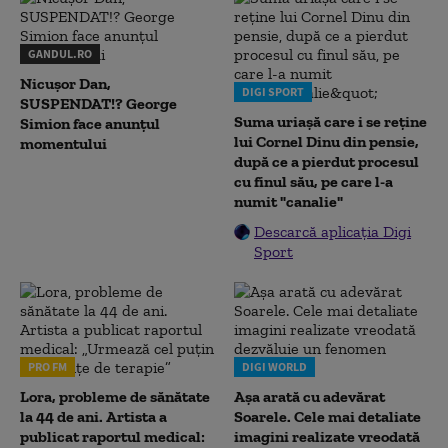
GANDUL.RO
Nicușor Dan,
DIGI SPORT
SUSPENDAT!? George
Suma uriașă care i se reține
Simion face anunțul
lui Cornel Dinu din pensie,
momentului
după ce a pierdut procesul
cu finul său, pe care l-a
numit "canalie"
Descarcă aplicația Digi
Sport
PRO FM
DIGI WORLD
Lora, probleme de sănătate
Așa arată cu adevărat
la 44 de ani. Artista a
Soarele. Cele mai detaliate
publicat raportul medical:
imagini realizate vreodată