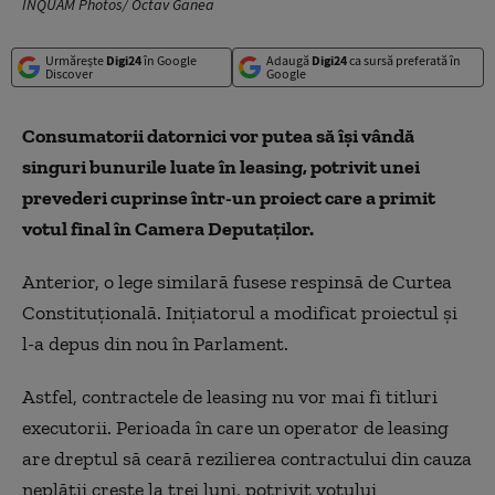
INQUAM Photos/ Octav Ganea
Urmărește
Digi24
în Google
Adaugă
Digi24
ca sursă preferată în
Discover
Google
Consumatorii datornici vor putea să își vândă
singuri bunurile luate în leasing, potrivit unei
prevederi cuprinse într-un proiect
care a primit
votul final
î
n
Camera Deputaților.
Anterior, o lege similară fusese respinsă de Curtea
Constituțională.
Inițiatorul a modificat proiectul și
l-a depus din nou în Parlament.
Astfel, contractele de leasing nu vor mai fi titluri
executorii. Perioada în care un operator de leasing
are dreptul să ceară rezilierea contractului din cauza
neplăţii creşte la trei luni, potrivit votului