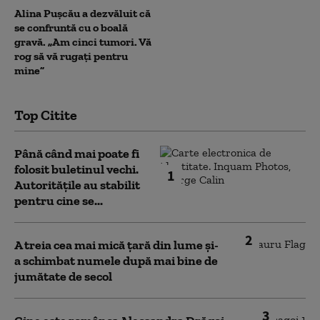
Alina Pușcău a dezvăluit că
se confruntă cu o boală
gravă. „Am cinci tumori. Vă
rog să vă rugați pentru
mine”
Top Citite
Până când mai poate fi
folosit buletinul vechi.
1
Autoritățile au stabilit
pentru cine se...
2
A treia cea mai mică țară din lume și-
a schimbat numele după mai bine de
jumătate de secol
3