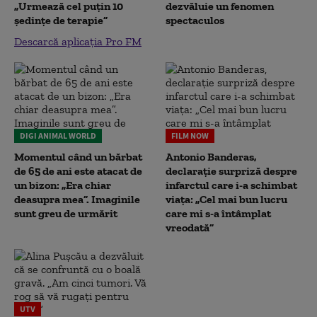
„Urmează cel puțin 10
dezvăluie un fenomen
ședințe de terapie”
spectaculos
Descarcă aplicația Pro FM
DIGI ANIMAL WORLD
FILM NOW
Momentul când un bărbat
Antonio Banderas,
de 65 de ani este atacat de
declarație surpriză despre
un bizon: „Era chiar
infarctul care i-a schimbat
deasupra mea”. Imaginile
viața: „Cel mai bun lucru
sunt greu de urmărit
care mi s-a întâmplat
vreodată”
UTV