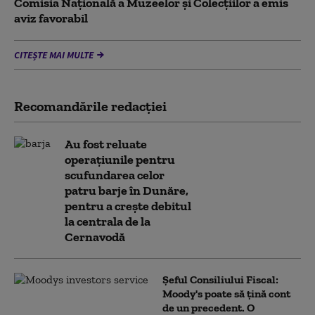
Comisia Naţională a Muzeelor şi Colecţiilor a emis
aviz favorabil
CITEȘTE MAI MULTE
Recomandările redacţiei
Au fost reluate
operațiunile pentru
scufundarea celor
patru barje în Dunăre,
pentru a crește debitul
la centrala de la
Cernavodă
Șeful Consiliului Fiscal:
Moody's poate să țină cont
de un precedent. O