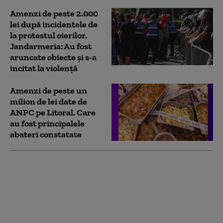
Amenzi de peste 2.000
lei după incidentele de
la protestul oierilor.
Jandarmeria: Au fost
aruncate obiecte și s-a
incitat la violență
Amenzi de peste un
milion de lei date de
ANPC pe Litoral. Care
au fost principalele
abateri constatate
Inspecția Muncii a dat
amenzi de peste 7,7
milioane de lei într-o
săptămână. Aproape
300 de persoane lucrau
la negru