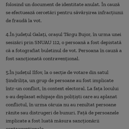
folosind un document de identitate anulat. În cauză
se efectuează cercetări pentru săvârșirea infracțiunii
de fraudă la vot.
4.În județul Galați, orașul Târgu Bujor, în urma unei
sesizări prin SNUAU 112, o persoană a fost depistată
că a fotografiat buletinul de vot. Persoana în cauză a
fost sancționată contravențional.
5.În județul Ilfov, la o secție de votare din satul
Șindrilița, un grup de persoane au fost implicate
într-un conflict, în context electoral. La fața locului
s-au deplasat echipaje din polițiști care au aplanat
conflictul, în urma căruia nu au rezultat persoane
rănite sau distrugeri de bunuri. Față de persoanele
implicate a fost luată măsura sancționării
contravenționale.