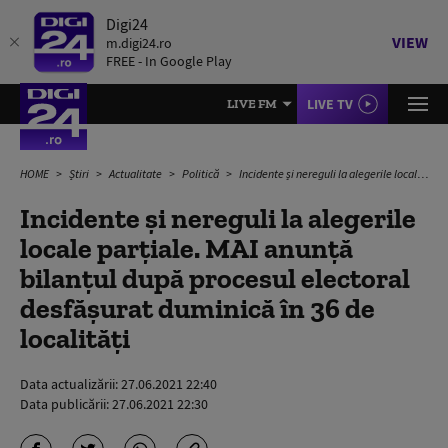
Digi24
VIEW
m.digi24.ro
FREE - In Google Play
LIVE TV
LIVE FM
HOME
Știri
Actualitate
Politică
Incidente și nereguli la alegerile locale parțiale. MAI anunță bilanțul după procesul electoral desfășurat duminică în 36 de localități
Incidente și nereguli la alegerile
locale parțiale. MAI anunță
bilanțul după procesul electoral
desfășurat duminică în 36 de
localități
Data actualizării:
27.06.2021 22:40
Data publicării:
27.06.2021 22:30