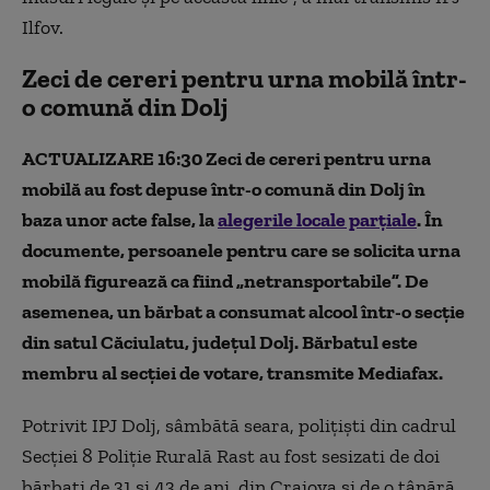
Ilfov.
Zeci de cereri pentru urna mobilă într-
o comună din Dolj
ACTUALIZARE 16:30 Zeci de cereri pentru urna
mobilă au fost depuse într-o comună din Dolj în
baza unor acte false, la
alegerile locale parțiale
. În
documente, persoanele pentru care se solicita urna
mobilă figurează ca fiind „netransportabile”. De
asemenea, un bărbat a consumat alcool într-o secție
din satul Căciulatu, județul Dolj. Bărbatul este
membru al secției de votare, transmite Mediafax.
Potrivit IPJ Dolj, sâmbătă seara, poliţişti din cadrul
Secţiei 8 Poliţie Rurală Rast au fost sesizati de doi
bărbaţi de 31 şi 43 de ani, din Craiova şi de o tânără