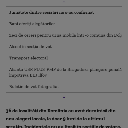
Jumătate dintre sesizări nu s-au confirmat
Bani oferiți alegătorilor
Zeci de cereri pentru urna mobilă într-o comună din Dolj
Alcool în secția de vot
Transport electoral
Alianța USR PLUS-PMP de la Bragadiru, plângere penală
împotriva BEJ Ilfov
Buletin de vot fotografiat
Ceartă la secția de vot
36 de localități din România au avut duminică din
nou alegeri locale, la doar 9 luni de la ultimul
scrutin. Incidentele nu au lipsit în secțiile de votare.