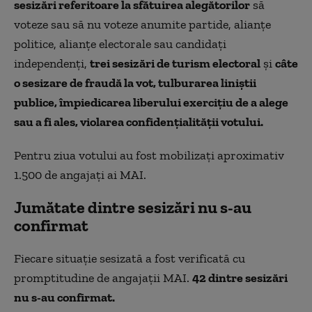
sesizări referitoare la sfătuirea alegătorilor
să
voteze sau să nu voteze anumite partide, alianțe
politice, alianțe electorale sau candidați
independenți,
trei sesizări de turism electoral
și
câte
o sesizare de fraudă la vot, tulburarea liniștii
publice, împiedicarea liberului exercițiu de a alege
sau a fi ales, violarea confidențialității votului.
Pentru ziua votului au fost mobilizați aproximativ
1.500 de angajați ai MAI.
Jumătate dintre sesizări nu s-au
confirmat
Fiecare situație sesizată a fost verificată cu
promptitudine de angajații MAI.
42 dintre sesizări
nu s-au confirmat.