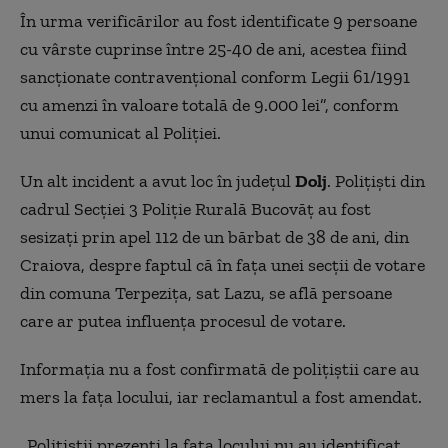
În urma verificărilor au fost identificate 9 persoane
cu vârste cuprinse între 25-40 de ani, acestea fiind
sancționate contravențional conform Legii 61/1991
cu amenzi în valoare totală de 9.000 lei”, conform
unui comunicat al Poliției.
Un alt incident a avut loc în județul
Dolj
. Poliţişti din
cadrul Secţiei 3 Poliţie Rurală Bucovăţ au fost
sesizați prin apel 112 de un bărbat de 38 de ani, din
Craiova, despre faptul că în fața unei secții de votare
din comuna Terpeziţa, sat Lazu, se află persoane
care ar putea influenţa procesul de votare.
Informația nu a fost confirmată de polițiștii care au
mers la fața locului, iar reclamantul a fost amendat.
„Poliţiştii prezenţi la faţa locului nu au identificat