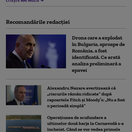
CITEȘTE MAI MULTE
Recomandările redacţiei
Drona care a explodat
în Bulgaria, aproape de
România, a fost
identificată. Ce arată
analiza preliminară a
epavei
Alexandru Nazare avertizează că
„riscurile rămân ridicate” după
rapoartele Fitch și Moody’s: „Nu a fost
o perioadă simplă”
Operațiunea de scufundare a
ultimelor două barje la Cernavodă s-a
încheiat. Când se vor vedea primele