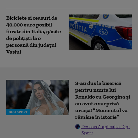
Biciclete şi ceasuri de
40.000 euro posibil
furate din Italia, găsite
de polițiști la o
persoană din județul
Vaslui
S-au dus la biserică
pentru nunta lui
Ronaldo cu Georgina și
au avut o surpriză
uriașă! ”Momentul va
DIGI SPORT
rămâne în istorie”
Descarcă aplicația Digi
Sport