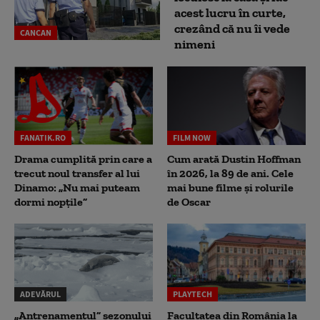
acest lucru în curte,
crezând că nu îi vede
CANCAN
nimeni
FANATIK.RO
FILM NOW
Drama cumplită prin care a
Cum arată Dustin Hoffman
trecut noul transfer al lui
în 2026, la 89 de ani. Cele
Dinamo: „Nu mai puteam
mai bune filme și rolurile
dormi nopțile”
de Oscar
ADEVĂRUL
PLAYTECH
„Antrenamentul” sezonului
Facultatea din România la