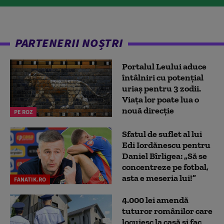
PARTENERII NOȘTRI
Portalul Leului aduce
întâlniri cu potențial
uriaș pentru 3 zodii.
Viața lor poate lua o
nouă direcție
PE ROZ
Sfatul de suflet al lui
Edi Iordănescu pentru
Daniel Bîrligea: „Să se
concentreze pe fotbal,
asta e meseria lui!”
FANATIK.RO
4.000 lei amendă
tuturor românilor care
locuiesc la casă și fac