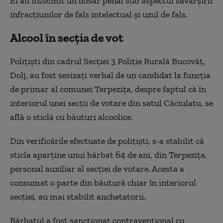
Ei au întocmit un dosar penal sub aspectul săvârşirii
infracțiunilor de fals intelectual şi uzul de fals.
Alcool în secția de vot
Poliţişti din cadrul Secţiei 3 Poliţie Rurală Bucovăț,
Dolj, au fost sesizați verbal de un candidat la funcţia
de primar al comunei Terpeziţa, despre faptul că în
interiorul unei secții de votare din satul Căciulatu, se
află o sticlă cu băuturi alcoolice.
Din verificările efectuate de poliţişti, s-a stabilit că
sticla aparţine unui bărbat 64 de ani, din Terpeziţa,
personal auxiliar al secţiei de votare. Acesta a
consumat o parte din băutură chiar în interiorul
secției, au mai stabilit anchetatorii.
Bărbatul a fost sancționat contravențional cu