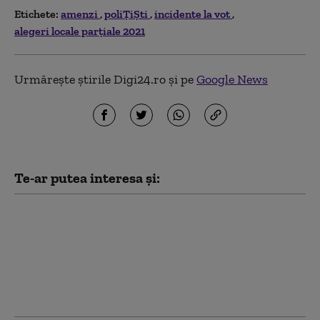
Etichete:
amenzi
poliȚiȘti
incidente la vot
alegeri locale parțiale 2021
Urmărește știrile Digi24.ro și pe
Google News
Te-ar putea interesa și:
Garda de Mediu: 58 de
verificări, amenzi de
1,76 milioane de lei şi o
sesizare penală în doar
48 de ore de control pe
litoral