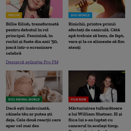
PRO FM
DIGI WORLD
Billie Eilish, transformată
Rinichii, printre primii
pentru debutul în rol
afectați de caniculă. Câtă
principal. Feminină, în
apă trebuie să bem, de fapt,
rochii și fuste din anii '50,
vara și la ce alimente să fim
joacă într-o ecranizare
atenți
celebră
Descarcă aplicația Pro FM
DIGI ANIMAL WORLD
FILM NOW
Dacă ești însărcinată,
Mărturisirea tulburătoare
câinele tău ar putea ști
a lui William Shatner. El și
deja. Cele două reacții care
fiica lui s-au luptat cu
apar cel mai des
cancerul în același timp.