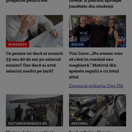
pregătite pentru ele
înveţe. A pierdut aproape
jumătate din studenţi
NEWSWEEK
DIGI FM
Ce pensie iei dacă ai muncit
Vizi Imre: „Nu aveam voie
35 sau 40 de ani pe salariul
să cânt în română sau
minim? Dar dacă ai avut
maghiară.” Motivul din
salariul mediu pe țară?
spatele regulii e cu totul
altul
Descarcă aplicația Digi FM
EDITIADEDIMINEATA.RO
ADEVARUL