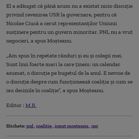
El a adăugat că până acum nu a existat nicio discuţie
privind revenirea USR la guvernare, pentru că
Nicolae Ciucă a cerut reprezentanților Uniunii
susținere pentru un guvern minoritar. PNL nu a vrut
negocieri, a spus Moșteanu.
„Am spus în repetate rânduri şi eu şi colegii mei.
Sunt linii foarte mari la care ținem: un calendar
asumat, o discuție pe bugetul de la anul. E nevoie de
o discuție despre cum funcționează coaliția și cum se
iau deciziile în coaliție”, a spus Moşteanu.
Editor :
M.B.
Etichete:
pnl
coalitie
ionut mosteanu
usr