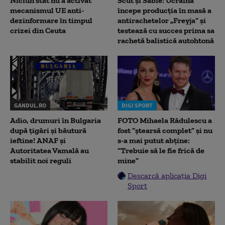
Niciun stat nu a activat
Scut și Sabie: Ucraina
mecanismul UE anti-
începe producția în masă a
dezinformare în timpul
antirachetelor „Freyja” și
crizei din Ceuta
testează cu succes prima sa
rachetă balistică autohtonă
GANDUL.RO
DIGI SPORT
Adio, drumuri în Bulgaria
FOTO Mihaela Rădulescu a
după țigări și băutură
fost ”ștearsă complet” și nu
ieftine! ANAF și
s-a mai putut abține:
Autoritatea Vamală au
”Trebuie să le fie frică de
stabilit noi reguli
mine”
Descarcă aplicația Digi
Sport