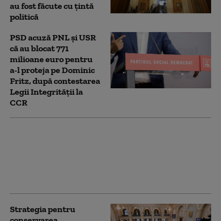
au fost făcute cu țintă
politică
PSD acuză PNL şi USR
că au blocat 771
milioane euro pentru
a-l proteja pe Dominic
Fritz, după contestarea
Legii Integrității la
CCR
USR și PNL au
contestat Legea
Integrității la CCR.
Milioane de euro din
PNRR, în pericol
Strategia pentru
conservarea