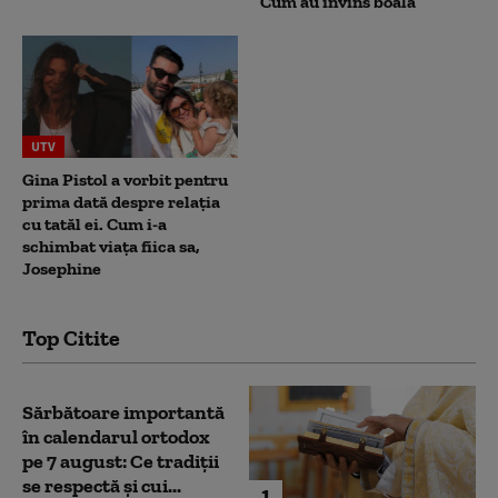
Cum au învins boala
UTV
Gina Pistol a vorbit pentru
prima dată despre relația
cu tatăl ei. Cum i-a
schimbat viața fiica sa,
Josephine
Top Citite
Sărbătoare importantă
în calendarul ortodox
pe 7 august: Ce tradiții
se respectă și cui...
1