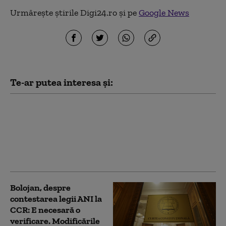
Urmărește știrile Digi24.ro și pe
Google News
Te-ar putea interesa și:
Ilie Bolojan spune în ce
condiții ar susține PNL
un Guvern tehnocrat
Bolojan, despre
contestarea legii ANI la
CCR: E necesară o
verificare. Modificările