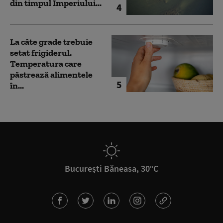
din timpul Imperiului...
4
La câte grade trebuie
setat frigiderul.
Temperatura care
păstrează alimentele
5
în...
București Băneasa, 30°C