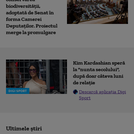
biodiversității,
adoptată de Senat în
forma Camerei
Deputaților. Proiectul
merge la promulgare
Kim Kardashian speră
la "nunta secolului",
după doar câteva luni
de relație
DIGI SPORT
Descarcă aplicația Digi
Sport
Ultimele știri