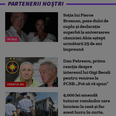
PARTENERII NOȘTRI
Soția lui Pierce
Brosnan, poze dulci de
cuplu și declarație
superbă la aniversarea
căsniciei: Abia aștept
PE ROZ
următorii 25 de ani
împreună
Dan Petrescu, prima
reacție despre
interesul lui Gigi Becali
pentru venirea la
FCSB: „Pot să vă spun”
FANATIK.RO
4.000 lei amendă
tuturor românilor care
locuiesc la casă și fac
acest lucru în curte,