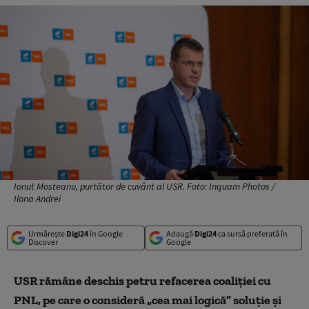
Ionut Mosteanu, purtător de cuvânt al USR. Foto: Inquam Photos /
Ilona Andrei
Urmărește
Digi24
în Google
Adaugă
Digi24
ca sursă preferată în
Discover
Google
USR rămâne deschis petru refacerea coaliției cu
PNL, pe care o consideră „cea mai logică” soluție și