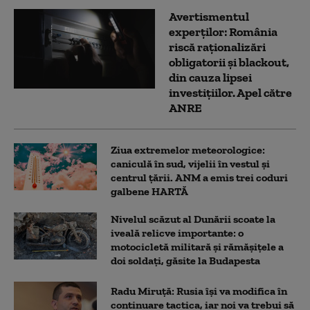
Avertismentul
experților: România
riscă raționalizări
obligatorii și blackout,
din cauza lipsei
investițiilor. Apel către
ANRE
Ziua extremelor meteorologice:
caniculă în sud, vijelii în vestul și
centrul țării. ANM a emis trei coduri
galbene HARTĂ
Nivelul scăzut al Dunării scoate la
iveală relicve importante: o
motocicletă militară și rămășițele a
doi soldați, găsite la Budapesta
Radu Miruță: Rusia își va modifica în
continuare tactica, iar noi va trebui să