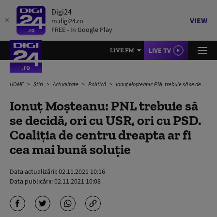
Digi24
VIEW
m.digi24.ro
FREE - In Google Play
LIVE TV
LIVE FM
HOME
Știri
Actualitate
Politică
Ionuţ Moşteanu: PNL trebuie să se decidă, ori cu USR, ori cu PSD. Coaliția de centru dreapta ar fi cea mai bună soluție
Ionuţ Moşteanu: PNL trebuie să
se decidă, ori cu USR, ori cu PSD.
Coaliția de centru dreapta ar fi
cea mai bună soluție
Data actualizării:
02.11.2021 10:16
Data publicării:
02.11.2021 10:08