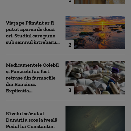
Viața pe Pământ ar fi
putut apărea de două
ori. Studiul care pune
sub semnul întrebării...
2
Medicamentele Colebil
și Panzcebil au fost
retrase din farmaciile
din România.
3
Explicația...
Nivelul scăzut al
Dunării a scos la iveală
Podul lui Constantin,