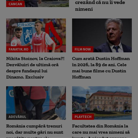
crezând că nu îi vede
CANCAN
nimeni
FANATIK.RO
FILM NOW
Nikita Stoinov, la Craiova?!
Cum arată Dustin Hoffman
Dezvăluiri de ultimă oră
în 2026, la 89 de ani. Cele
despre fundașul lui
mai bune filme cu Dustin
Dinamo. Exclusiv
Hoffman
ADEVĂRUL
PLAYTECH
România cumpără trenuri
Facultatea din România la
noi, dar multe gări nu sunt
care nu mai vrea nimeni să